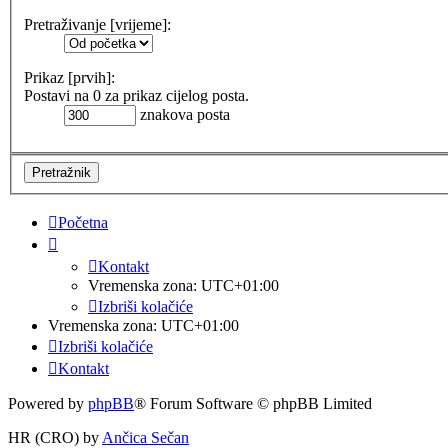
Pretraživanje [vrijeme]:
Prikaz [prvih]:
Postavi na 0 za prikaz cijelog posta.
znakova posta
Početna
Kontakt
Vremenska zona:
UTC+01:00
Izbriši kolačiće
Vremenska zona:
UTC+01:00
Izbriši kolačiće
Kontakt
Powered by
phpBB
® Forum Software © phpBB Limited
HR (CRO) by
Ančica Sečan