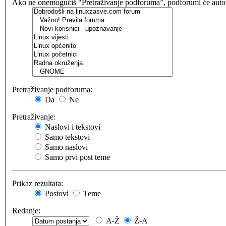
Ako ne onemogućiš “Pretraživanje podforuma”, podforumi će automat
Pretraživanje podforuma:
Da
Ne
Pretraživanje:
Naslovi i tekstovi
Samo tekstovi
Samo naslovi
Samo prvi post teme
Prikaz rezultata:
Postovi
Teme
Redanje:
A-Ž
Ž-A