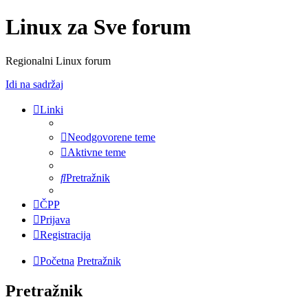
Linux za Sve forum
Regionalni Linux forum
Idi na sadržaj
Linki
Neodgovorene teme
Aktivne teme
Pretražnik
ČPP
Prijava
Registracija
Početna
Pretražnik
Pretražnik