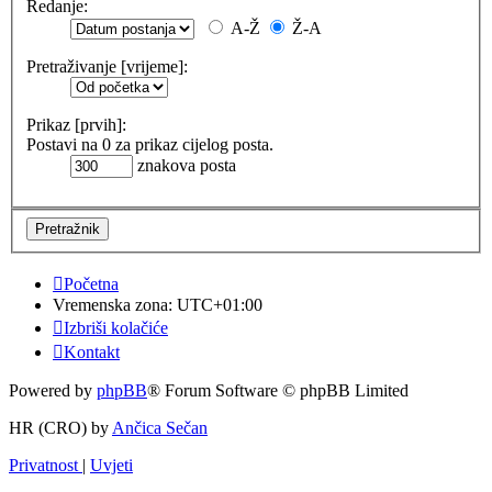
Redanje:
A-Ž
Ž-A
Pretraživanje [vrijeme]:
Prikaz [prvih]:
Postavi na 0 za prikaz cijelog posta.
znakova posta
Početna
Vremenska zona:
UTC+01:00
Izbriši kolačiće
Kontakt
Powered by
phpBB
® Forum Software © phpBB Limited
HR (CRO) by
Ančica Sečan
Privatnost
|
Uvjeti