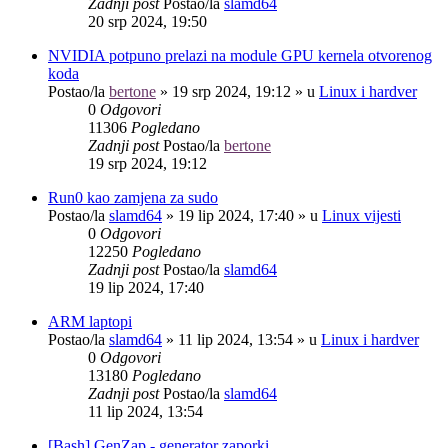
Zadnji post
Postao/la
slamd64
20 srp 2024, 19:50
NVIDIA potpuno prelazi na module GPU kernela otvorenog
koda
Postao/la
bertone
»
19 srp 2024, 19:12
» u
Linux i hardver
0
Odgovori
11306
Pogledano
Zadnji post
Postao/la
bertone
19 srp 2024, 19:12
Run0 kao zamjena za sudo
Postao/la
slamd64
»
19 lip 2024, 17:40
» u
Linux vijesti
0
Odgovori
12250
Pogledano
Zadnji post
Postao/la
slamd64
19 lip 2024, 17:40
ARM laptopi
Postao/la
slamd64
»
11 lip 2024, 13:54
» u
Linux i hardver
0
Odgovori
13180
Pogledano
Zadnji post
Postao/la
slamd64
11 lip 2024, 13:54
[Bash] GenZap - generator zaporki