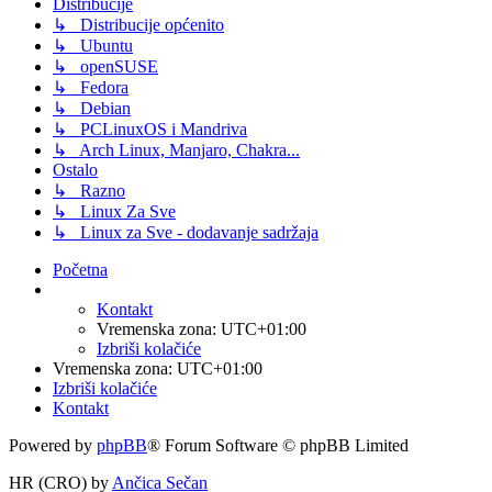
Distribucije
↳ Distribucije općenito
↳ Ubuntu
↳ openSUSE
↳ Fedora
↳ Debian
↳ PCLinuxOS i Mandriva
↳ Arch Linux, Manjaro, Chakra...
Ostalo
↳ Razno
↳ Linux Za Sve
↳ Linux za Sve - dodavanje sadržaja
Početna
Kontakt
Vremenska zona:
UTC+01:00
Izbriši kolačiće
Vremenska zona:
UTC+01:00
Izbriši kolačiće
Kontakt
Powered by
phpBB
® Forum Software © phpBB Limited
HR (CRO) by
Ančica Sečan