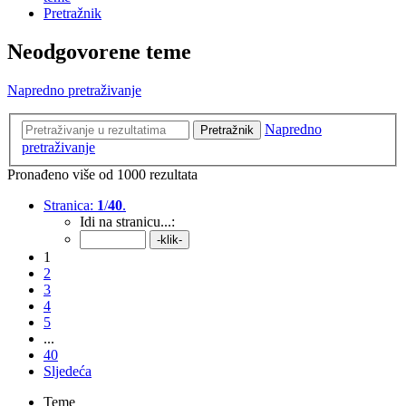
Pretražnik
Neodgovorene teme
Napredno pretraživanje
Napredno
Pretražnik
pretraživanje
Pronađeno više od 1000 rezultata
Stranica:
1
/
40
.
Idi na stranicu...:
1
2
3
4
5
...
40
Sljedeća
Teme