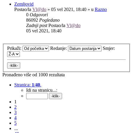
Zemljovid
Postao/la
Vl@do
»
05 vel 2021, 18:40
» u
Razno
0
Odgovori
86092
Pogledano
Zadnji post
Postao/la
Vl@do
05 vel 2021, 18:40
Prikaži:
Redanje:
Smjer:
Pronađeno više od 1000 rezultata
Stranica:
1
/
40
.
Idi na stranicu...:
1
2
3
4
5
...