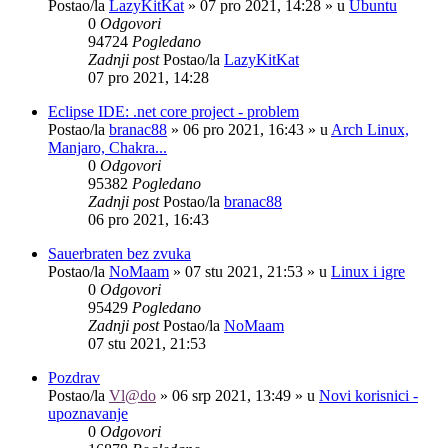
Postao/la
LazyKitKat
»
07 pro 2021, 14:28
» u
Ubuntu
0
Odgovori
94724
Pogledano
Zadnji post
Postao/la
LazyKitKat
07 pro 2021, 14:28
Eclipse IDE: .net core project - problem
Postao/la
branac88
»
06 pro 2021, 16:43
» u
Arch Linux,
Manjaro, Chakra...
0
Odgovori
95382
Pogledano
Zadnji post
Postao/la
branac88
06 pro 2021, 16:43
Sauerbraten bez zvuka
Postao/la
NoMaam
»
07 stu 2021, 21:53
» u
Linux i igre
0
Odgovori
95429
Pogledano
Zadnji post
Postao/la
NoMaam
07 stu 2021, 21:53
Pozdrav
Postao/la
Vl@do
»
06 srp 2021, 13:49
» u
Novi korisnici -
upoznavanje
0
Odgovori