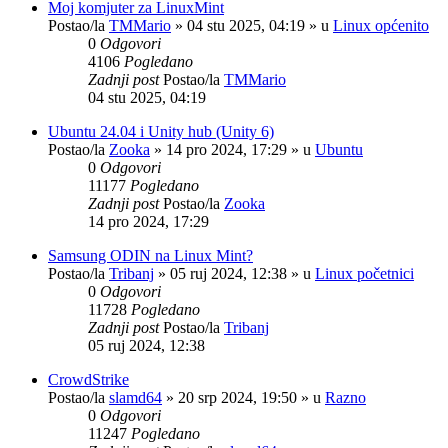
Moj komjuter za LinuxMint
Postao/la
TMMario
»
04 stu 2025, 04:19
» u
Linux općenito
0
Odgovori
4106
Pogledano
Zadnji post
Postao/la
TMMario
04 stu 2025, 04:19
Ubuntu 24.04 i Unity hub (Unity 6)
Postao/la
Zooka
»
14 pro 2024, 17:29
» u
Ubuntu
0
Odgovori
11177
Pogledano
Zadnji post
Postao/la
Zooka
14 pro 2024, 17:29
Samsung ODIN na Linux Mint?
Postao/la
Tribanj
»
05 ruj 2024, 12:38
» u
Linux početnici
0
Odgovori
11728
Pogledano
Zadnji post
Postao/la
Tribanj
05 ruj 2024, 12:38
CrowdStrike
Postao/la
slamd64
»
20 srp 2024, 19:50
» u
Razno
0
Odgovori
11247
Pogledano