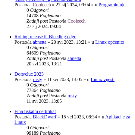
Postao/la
Cooleech
»
27 sij 2024, 09:04
» u
Programiranje
0
Odgovori
14708
Pogledano
Zadnji post
Postao/la
Cooleech
27 sij 2024, 09:04
Rolling release ili Bleeding edge
Postao/la
abnetta
»
20 svi 2023, 13:21
» u
Linux općenito
0
Odgovori
64609
Pogledano
Zadnji post
Postao/la
abnetta
20 svi 2023, 13:21
Dors/cluc 2023
Postao/la
rusty
»
11 svi 2023, 13:05
» u
Linux vijesti
0
Odgovori
77864
Pogledano
Zadnji post
Postao/la
rusty
11 svi 2023, 13:05
Fina fiskalni certifikat
Postao/la
BlackDwarf
»
15 vel 2023, 08:34
» u
Aplikacije za
Linux
0
Odgovori
99189
Pogledano