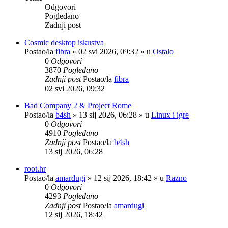
Odgovori
Pogledano
Zadnji post
Cosmic desktop iskustva
Postao/la
fibra
»
02 svi 2026, 09:32
» u
Ostalo
0
Odgovori
3870
Pogledano
Zadnji post
Postao/la
fibra
02 svi 2026, 09:32
Bad Company 2 & Project Rome
Postao/la
b4sh
»
13 sij 2026, 06:28
» u
Linux i igre
0
Odgovori
4910
Pogledano
Zadnji post
Postao/la
b4sh
13 sij 2026, 06:28
root.hr
Postao/la
amardugi
»
12 sij 2026, 18:42
» u
Razno
0
Odgovori
4293
Pogledano
Zadnji post
Postao/la
amardugi
12 sij 2026, 18:42