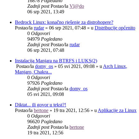
16878
Pogledano
Zadnji post
Postao/la
Vl@do
06 srp 2021, 13:49
Bedrock Linux: konačno rješenje za distrohopere?
Postao/la
rudar
»
06 srp 2021, 07:48
» u
Distribucije općenito
0
Odgovori
94979
Pogledano
Zadnji post
Postao/la
rudar
06 srp 2021, 07:48
Instalacija Manjara na BTRFS i LUKS(2)
Postao/la
domy_os
»
05 svi 2021, 09:08
» u
Arch Linux,
Manjaro, Chakra...
0
Odgovori
97926
Pogledano
Zadnji post
Postao/la
domy_os
05 svi 2021, 09:08
Diktat... ili govor u tekst?!
Postao/la
bertone
»
19 tra 2021, 12:56
» u
Aplikacije za Linux
0
Odgovori
96620
Pogledano
Zadnji post
Postao/la
bertone
19 tra 2021, 12:56