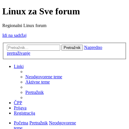
Linux za Sve forum
Regionalni Linux forum
Idi na sadržaj
Napredno
Pretražnik
pretraživanje
Linki
Neodgovorene teme
Aktivne teme
Pretražnik
ČPP
Prijava
Registracija
Početna
Pretražnik
Neodgovorene
teme