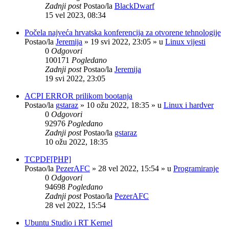
Zadnji post
Postao/la
BlackDwarf
15 vel 2023, 08:34
Počela najveća hrvatska konferencija za otvorene tehnologije
Postao/la
Jeremija
»
19 svi 2022, 23:05
» u
Linux vijesti
0
Odgovori
100171
Pogledano
Zadnji post
Postao/la
Jeremija
19 svi 2022, 23:05
ACPI ERROR prilikom bootanja
Postao/la
gstaraz
»
10 ožu 2022, 18:35
» u
Linux i hardver
0
Odgovori
92976
Pogledano
Zadnji post
Postao/la
gstaraz
10 ožu 2022, 18:35
TCPDF[PHP]
Postao/la
PezerAFC
»
28 vel 2022, 15:54
» u
Programiranje
0
Odgovori
94698
Pogledano
Zadnji post
Postao/la
PezerAFC
28 vel 2022, 15:54
Ubuntu Studio i RT Kernel