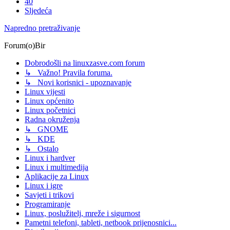
40
Sljedeća
Napredno pretraživanje
Forum(o)Bir
Dobrodošli na linuxzasve.com forum
↳ Važno! Pravila foruma.
↳ Novi korisnici - upoznavanje
Linux vijesti
Linux općenito
Linux početnici
Radna okruženja
↳ GNOME
↳ KDE
↳ Ostalo
Linux i hardver
Linux i multimedija
Aplikacije za Linux
Linux i igre
Savjeti i trikovi
Programiranje
Linux, poslužitelj, mreže i sigurnost
Pametni telefoni, tableti, netbook prijenosnici...