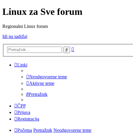
Linux za Sve forum
Regionalni Linux forum
Idi na sadržaj
Napredno
Pretražnik
pretraživanje
Linki
Neodgovorene teme
Aktivne teme
Pretražnik
ČPP
Prijava
Registracija
Početna
Pretražnik
Neodgovorene teme