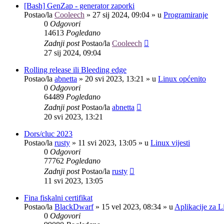
[Bash] GenZap - generator zaporki
Postao/la
Cooleech
»
27 sij 2024, 09:04
» u
Programiranje
0
Odgovori
14613
Pogledano
Zadnji post
Postao/la
Cooleech
27 sij 2024, 09:04
Rolling release ili Bleeding edge
Postao/la
abnetta
»
20 svi 2023, 13:21
» u
Linux općenito
0
Odgovori
64489
Pogledano
Zadnji post
Postao/la
abnetta
20 svi 2023, 13:21
Dors/cluc 2023
Postao/la
rusty
»
11 svi 2023, 13:05
» u
Linux vijesti
0
Odgovori
77762
Pogledano
Zadnji post
Postao/la
rusty
11 svi 2023, 13:05
Fina fiskalni certifikat
Postao/la
BlackDwarf
»
15 vel 2023, 08:34
» u
Aplikacije za L
0
Odgovori