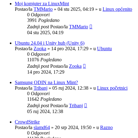
Moj komjuter za LinuxMint
Postao/la
TMMario
»
04 stu 2025, 04:19
» u
Linux općenito
0
Odgovori
3991
Pogledano
Zadnji post
Postao/la
TMMario
04 stu 2025, 04:19
Ubuntu 24.04 i Unity hub (Unity 6)
Postao/la
Zooka
»
14 pro 2024, 17:29
» u
Ubuntu
0
Odgovori
11076
Pogledano
Zadnji post
Postao/la
Zooka
14 pro 2024, 17:29
Samsung ODIN na Linux Mint?
Postao/la
Tribanj
»
05 ruj 2024, 12:38
» u
Linux početnici
0
Odgovori
11642
Pogledano
Zadnji post
Postao/la
Tribanj
05 ruj 2024, 12:38
CrowdStrike
Postao/la
slamd64
»
20 srp 2024, 19:50
» u
Razno
0
Odgovori