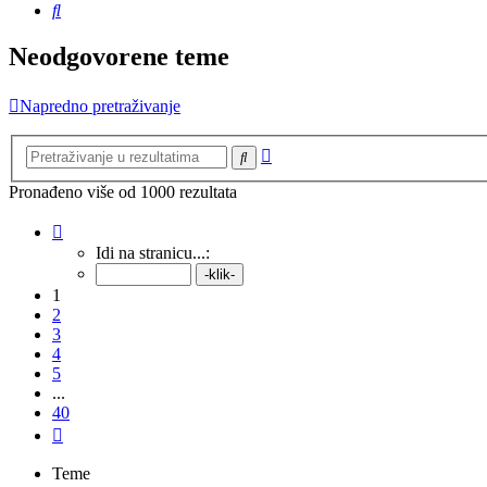
Pretražnik
Neodgovorene teme
Napredno pretraživanje
Napredno
Pretražnik
pretraživanje
Pronađeno više od 1000 rezultata
Stranica:
1
/
40
.
Idi na stranicu...:
1
2
3
4
5
...
40
Sljedeća
Teme