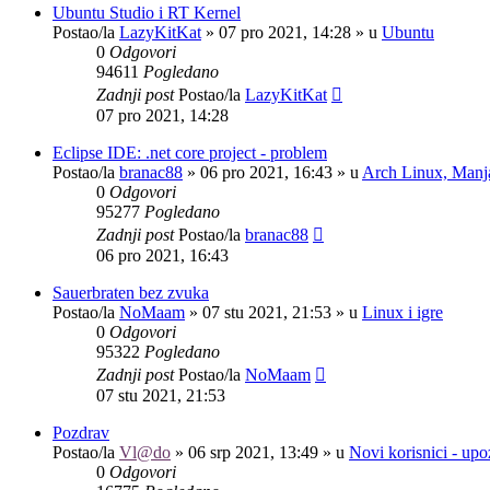
Ubuntu Studio i RT Kernel
Postao/la
LazyKitKat
»
07 pro 2021, 14:28
» u
Ubuntu
0
Odgovori
94611
Pogledano
Zadnji post
Postao/la
LazyKitKat
07 pro 2021, 14:28
Eclipse IDE: .net core project - problem
Postao/la
branac88
»
06 pro 2021, 16:43
» u
Arch Linux, Manja
0
Odgovori
95277
Pogledano
Zadnji post
Postao/la
branac88
06 pro 2021, 16:43
Sauerbraten bez zvuka
Postao/la
NoMaam
»
07 stu 2021, 21:53
» u
Linux i igre
0
Odgovori
95322
Pogledano
Zadnji post
Postao/la
NoMaam
07 stu 2021, 21:53
Pozdrav
Postao/la
Vl@do
»
06 srp 2021, 13:49
» u
Novi korisnici - up
0
Odgovori