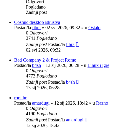
Odgovori
Pogledano
Zadnji post
Cosmic desktop iskustva
Postao/la
fibra
»
02 svi 2026, 09:32
» u
Ostalo
0
Odgovori
3741
Pogledano
Zadnji post
Postao/la
fibra
02 svi 2026, 09:32
Bad Company 2 & Project Rome
Postao/la
b4sh
»
13 sij 2026, 06:28
» u
Linux i igre
0
Odgovori
4773
Pogledano
Zadnji post
Postao/la
b4sh
13 sij 2026, 06:28
root.hr
Postao/la
amardugi
»
12 sij 2026, 18:42
» u
Razno
0
Odgovori
4190
Pogledano
Zadnji post
Postao/la
amardugi
12 sij 2026, 18:42