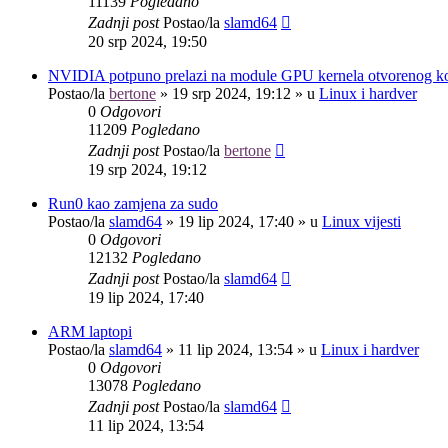
11139
Pogledano
Zadnji post
Postao/la
slamd64
20 srp 2024, 19:50
NVIDIA potpuno prelazi na module GPU kernela otvorenog k
Postao/la
bertone
»
19 srp 2024, 19:12
» u
Linux i hardver
0
Odgovori
11209
Pogledano
Zadnji post
Postao/la
bertone
19 srp 2024, 19:12
Run0 kao zamjena za sudo
Postao/la
slamd64
»
19 lip 2024, 17:40
» u
Linux vijesti
0
Odgovori
12132
Pogledano
Zadnji post
Postao/la
slamd64
19 lip 2024, 17:40
ARM laptopi
Postao/la
slamd64
»
11 lip 2024, 13:54
» u
Linux i hardver
0
Odgovori
13078
Pogledano
Zadnji post
Postao/la
slamd64
11 lip 2024, 13:54