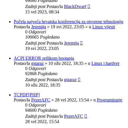
99080
Pogledano
Zadnji post
Postao/la
BlackDwarf
15 vel 2023, 08:34
Počela najveća hrvatska konferencija za otvorene tehnologije
Postao/la
Jeremija
»
19 svi 2022, 23:05
» u
Linux vijesti
0
Odgovori
100065
Pogledano
Zadnji post
Postao/la
Jeremija
19 svi 2022, 23:05
ACPI ERROR prilikom bootanja
Postao/la
gstaraz
»
10 ožu 2022, 18:35
» u
Linux i hardver
0
Odgovori
92868
Pogledano
Zadnji post
Postao/la
gstaraz
10 ožu 2022, 18:35
TCPDF[PHP]
Postao/la
PezerAFC
»
28 vel 2022, 15:54
» u
Programiranje
0
Odgovori
94600
Pogledano
Zadnji post
Postao/la
PezerAFC
28 vel 2022, 15:54