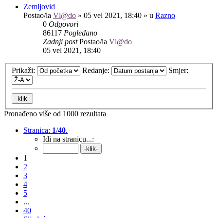
Zemljovid
Postao/la
Vl@do
»
05 vel 2021, 18:40
» u
Razno
0
Odgovori
86117
Pogledano
Zadnji post
Postao/la
Vl@do
05 vel 2021, 18:40
Prikaži:
Redanje:
Smjer:
Pronađeno više od 1000 rezultata
Stranica:
1
/
40
.
Idi na stranicu...:
1
2
3
4
5
...
40