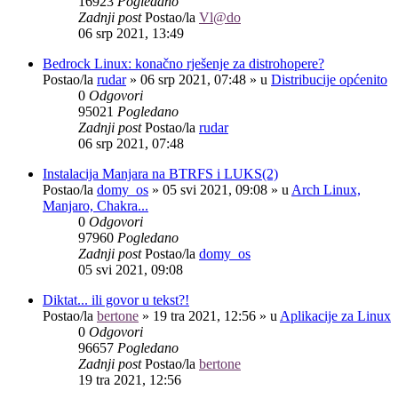
16923
Pogledano
Zadnji post
Postao/la
Vl@do
06 srp 2021, 13:49
Bedrock Linux: konačno rješenje za distrohopere?
Postao/la
rudar
»
06 srp 2021, 07:48
» u
Distribucije općenito
0
Odgovori
95021
Pogledano
Zadnji post
Postao/la
rudar
06 srp 2021, 07:48
Instalacija Manjara na BTRFS i LUKS(2)
Postao/la
domy_os
»
05 svi 2021, 09:08
» u
Arch Linux,
Manjaro, Chakra...
0
Odgovori
97960
Pogledano
Zadnji post
Postao/la
domy_os
05 svi 2021, 09:08
Diktat... ili govor u tekst?!
Postao/la
bertone
»
19 tra 2021, 12:56
» u
Aplikacije za Linux
0
Odgovori
96657
Pogledano
Zadnji post
Postao/la
bertone
19 tra 2021, 12:56