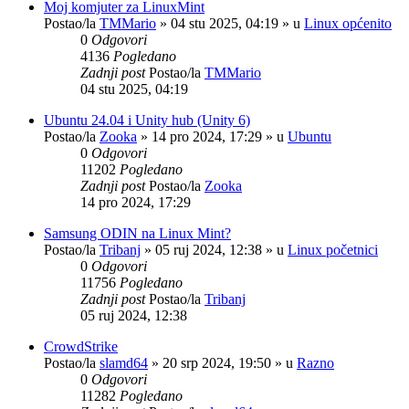
Moj komjuter za LinuxMint
Postao/la
TMMario
»
04 stu 2025, 04:19
» u
Linux općenito
0
Odgovori
4136
Pogledano
Zadnji post
Postao/la
TMMario
04 stu 2025, 04:19
Ubuntu 24.04 i Unity hub (Unity 6)
Postao/la
Zooka
»
14 pro 2024, 17:29
» u
Ubuntu
0
Odgovori
11202
Pogledano
Zadnji post
Postao/la
Zooka
14 pro 2024, 17:29
Samsung ODIN na Linux Mint?
Postao/la
Tribanj
»
05 ruj 2024, 12:38
» u
Linux početnici
0
Odgovori
11756
Pogledano
Zadnji post
Postao/la
Tribanj
05 ruj 2024, 12:38
CrowdStrike
Postao/la
slamd64
»
20 srp 2024, 19:50
» u
Razno
0
Odgovori
11282
Pogledano