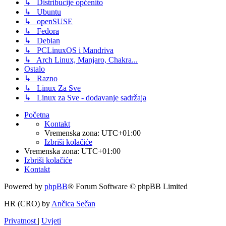
↳ Distribucije općenito
↳ Ubuntu
↳ openSUSE
↳ Fedora
↳ Debian
↳ PCLinuxOS i Mandriva
↳ Arch Linux, Manjaro, Chakra...
Ostalo
↳ Razno
↳ Linux Za Sve
↳ Linux za Sve - dodavanje sadržaja
Početna
Kontakt
Vremenska zona:
UTC+01:00
Izbriši kolačiće
Vremenska zona:
UTC+01:00
Izbriši kolačiće
Kontakt
Powered by
phpBB
® Forum Software © phpBB Limited
HR (CRO) by
Ančica Sečan
Privatnost
|
Uvjeti