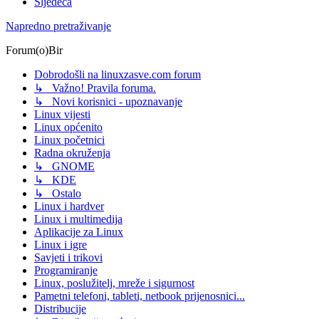
Sljedeća
Napredno pretraživanje
Forum(o)Bir
Dobrodošli na linuxzasve.com forum
↳ Važno! Pravila foruma.
↳ Novi korisnici - upoznavanje
Linux vijesti
Linux općenito
Linux početnici
Radna okruženja
↳ GNOME
↳ KDE
↳ Ostalo
Linux i hardver
Linux i multimedija
Aplikacije za Linux
Linux i igre
Savjeti i trikovi
Programiranje
Linux, poslužitelj, mreže i sigurnost
Pametni telefoni, tableti, netbook prijenosnici...
Distribucije