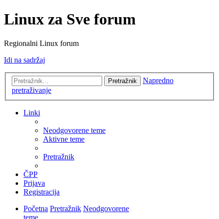
Linux za Sve forum
Regionalni Linux forum
Idi na sadržaj
Napredno
Pretražnik
pretraživanje
Linki
Neodgovorene teme
Aktivne teme
Pretražnik
ČPP
Prijava
Registracija
Početna
Pretražnik
Neodgovorene
teme