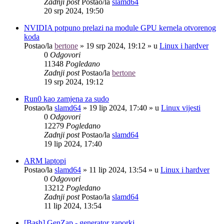
Zadnji post
Postao/la
slamd64
20 srp 2024, 19:50
NVIDIA potpuno prelazi na module GPU kernela otvorenog
koda
Postao/la
bertone
»
19 srp 2024, 19:12
» u
Linux i hardver
0
Odgovori
11348
Pogledano
Zadnji post
Postao/la
bertone
19 srp 2024, 19:12
Run0 kao zamjena za sudo
Postao/la
slamd64
»
19 lip 2024, 17:40
» u
Linux vijesti
0
Odgovori
12279
Pogledano
Zadnji post
Postao/la
slamd64
19 lip 2024, 17:40
ARM laptopi
Postao/la
slamd64
»
11 lip 2024, 13:54
» u
Linux i hardver
0
Odgovori
13212
Pogledano
Zadnji post
Postao/la
slamd64
11 lip 2024, 13:54
[Bash] GenZap - generator zaporki