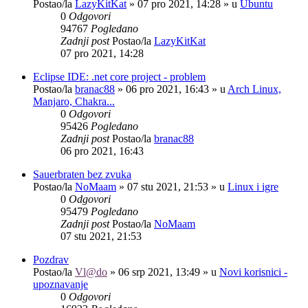
Postao/la
LazyKitKat
»
07 pro 2021, 14:28
» u
Ubuntu
0
Odgovori
94767
Pogledano
Zadnji post
Postao/la
LazyKitKat
07 pro 2021, 14:28
Eclipse IDE: .net core project - problem
Postao/la
branac88
»
06 pro 2021, 16:43
» u
Arch Linux,
Manjaro, Chakra...
0
Odgovori
95426
Pogledano
Zadnji post
Postao/la
branac88
06 pro 2021, 16:43
Sauerbraten bez zvuka
Postao/la
NoMaam
»
07 stu 2021, 21:53
» u
Linux i igre
0
Odgovori
95479
Pogledano
Zadnji post
Postao/la
NoMaam
07 stu 2021, 21:53
Pozdrav
Postao/la
Vl@do
»
06 srp 2021, 13:49
» u
Novi korisnici -
upoznavanje
0
Odgovori