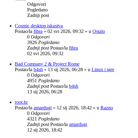
Odgovori
Pogledano
Zadnji post
Cosmic desktop iskustva
Postao/la
fibra
»
02 svi 2026, 09:32
» u
Ostalo
0
Odgovori
3926
Pogledano
Zadnji post
Postao/la
fibra
02 svi 2026, 09:32
Bad Company 2 & Project Rome
Postao/la
b4sh
»
13 sij 2026, 06:28
» u
Linux i igre
0
Odgovori
4951
Pogledano
Zadnji post
Postao/la
b4sh
13 sij 2026, 06:28
root.hr
Postao/la
amardugi
»
12 sij 2026, 18:42
» u
Razno
0
Odgovori
4321
Pogledano
Zadnji post
Postao/la
amardugi
12 sij 2026, 18:42