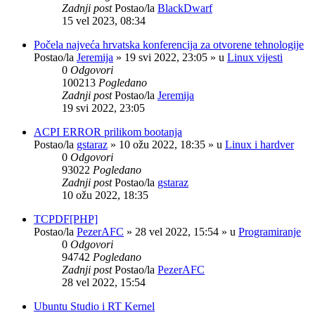
Zadnji post
Postao/la
BlackDwarf
15 vel 2023, 08:34
Počela najveća hrvatska konferencija za otvorene tehnologije
Postao/la
Jeremija
»
19 svi 2022, 23:05
» u
Linux vijesti
0
Odgovori
100213
Pogledano
Zadnji post
Postao/la
Jeremija
19 svi 2022, 23:05
ACPI ERROR prilikom bootanja
Postao/la
gstaraz
»
10 ožu 2022, 18:35
» u
Linux i hardver
0
Odgovori
93022
Pogledano
Zadnji post
Postao/la
gstaraz
10 ožu 2022, 18:35
TCPDF[PHP]
Postao/la
PezerAFC
»
28 vel 2022, 15:54
» u
Programiranje
0
Odgovori
94742
Pogledano
Zadnji post
Postao/la
PezerAFC
28 vel 2022, 15:54
Ubuntu Studio i RT Kernel