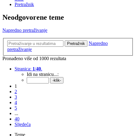
Pretražnik
Neodgovorene teme
Napredno pretraživanje
Napredno
Pretražnik
pretraživanje
Pronađeno više od 1000 rezultata
Stranica:
1
/
40
.
Idi na stranicu...:
1
2
3
4
5
...
40
Sljedeća
Teme