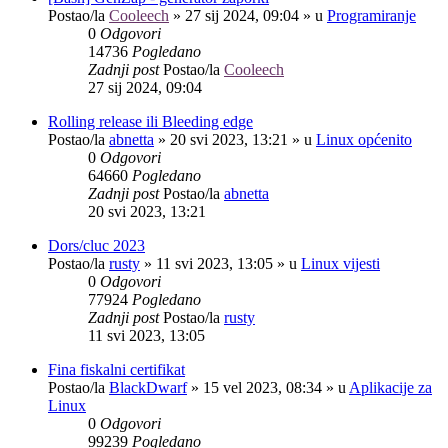
Postao/la
Cooleech
»
27 sij 2024, 09:04
» u
Programiranje
0
Odgovori
14736
Pogledano
Zadnji post
Postao/la
Cooleech
27 sij 2024, 09:04
Rolling release ili Bleeding edge
Postao/la
abnetta
»
20 svi 2023, 13:21
» u
Linux općenito
0
Odgovori
64660
Pogledano
Zadnji post
Postao/la
abnetta
20 svi 2023, 13:21
Dors/cluc 2023
Postao/la
rusty
»
11 svi 2023, 13:05
» u
Linux vijesti
0
Odgovori
77924
Pogledano
Zadnji post
Postao/la
rusty
11 svi 2023, 13:05
Fina fiskalni certifikat
Postao/la
BlackDwarf
»
15 vel 2023, 08:34
» u
Aplikacije za
Linux
0
Odgovori
99239
Pogledano