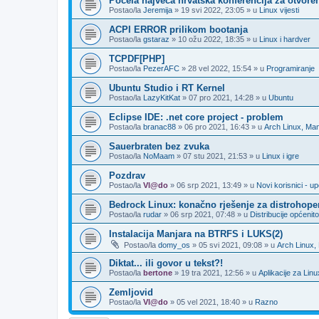
Počela najveća hrvatska konferencija za otvore
Postao/la
Jeremija
»
19 svi 2022, 23:05
» u
Linux vijesti
ACPI ERROR prilikom bootanja
Postao/la
gstaraz
»
10 ožu 2022, 18:35
» u
Linux i hardver
TCPDF[PHP]
Postao/la
PezerAFC
»
28 vel 2022, 15:54
» u
Programiranje
Ubuntu Studio i RT Kernel
Postao/la
LazyKitKat
»
07 pro 2021, 14:28
» u
Ubuntu
Eclipse IDE: .net core project - problem
Postao/la
branac88
»
06 pro 2021, 16:43
» u
Arch Linux, Man
Sauerbraten bez zvuka
Postao/la
NoMaam
»
07 stu 2021, 21:53
» u
Linux i igre
Pozdrav
Postao/la
Vl@do
»
06 srp 2021, 13:49
» u
Novi korisnici - 
Bedrock Linux: konačno rješenje za distrohope
Postao/la
rudar
»
06 srp 2021, 07:48
» u
Distribucije općenito
Instalacija Manjara na BTRFS i LUKS(2)
Postao/la
domy_os
»
05 svi 2021, 09:08
» u
Arch Linux,
Diktat... ili govor u tekst?!
Postao/la
bertone
»
19 tra 2021, 12:56
» u
Aplikacije za Linu
Zemljovid
Postao/la
Vl@do
»
05 vel 2021, 18:40
» u
Razno