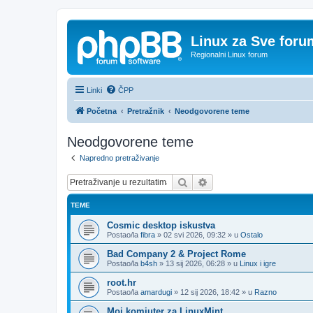
Linux za Sve foru
Regionalni Linux forum
Linki
ČPP
Početna
Pretražnik
Neodgovorene teme
Neodgovorene teme
Napredno pretraživanje
Pretražnik
Napredno pretraživanje
TEME
Cosmic desktop iskustva
Postao/la
fibra
»
02 svi 2026, 09:32
» u
Ostalo
Bad Company 2 & Project Rome
Postao/la
b4sh
»
13 sij 2026, 06:28
» u
Linux i igre
root.hr
Postao/la
amardugi
»
12 sij 2026, 18:42
» u
Razno
Moj komjuter za LinuxMint