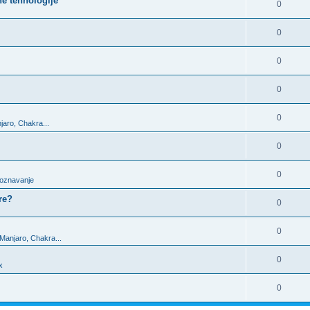
ne tehnologije
0
0
0
0
0
jaro, Chakra...
0
0
upoznavanje
re?
0
0
 Manjaro, Chakra...
0
x
0