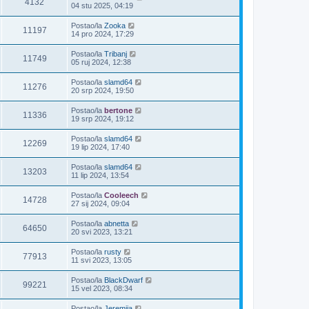
4132
04 stu 2025, 04:19
Postao/la
Zooka
11197
14 pro 2024, 17:29
Postao/la
Tribanj
11749
05 ruj 2024, 12:38
Postao/la
slamd64
11276
20 srp 2024, 19:50
Postao/la
bertone
11336
19 srp 2024, 19:12
Postao/la
slamd64
12269
19 lip 2024, 17:40
Postao/la
slamd64
13203
11 lip 2024, 13:54
Postao/la
Cooleech
14728
27 sij 2024, 09:04
Postao/la
abnetta
64650
20 svi 2023, 13:21
Postao/la
rusty
77913
11 svi 2023, 13:05
Postao/la
BlackDwarf
99221
15 vel 2023, 08:34
Postao/la
Jeremija