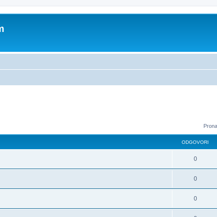
m
Prona
ODGOVORI
0
0
0