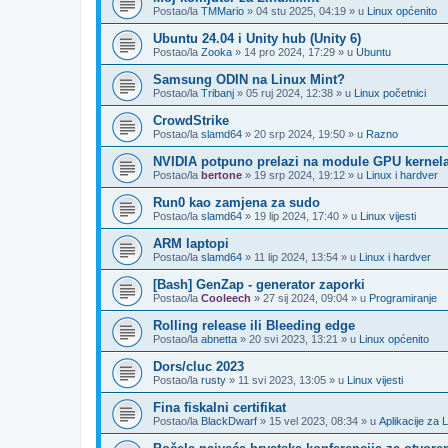
Postao/la
TMMario
»
04 stu 2025, 04:19
» u
Linux općenito
Ubuntu 24.04 i Unity hub (Unity 6)
Postao/la
Zooka
»
14 pro 2024, 17:29
» u
Ubuntu
Samsung ODIN na Linux Mint?
Postao/la
Tribanj
»
05 ruj 2024, 12:38
» u
Linux početnici
CrowdStrike
Postao/la
slamd64
»
20 srp 2024, 19:50
» u
Razno
NVIDIA potpuno prelazi na module GPU kernel
Postao/la
bertone
»
19 srp 2024, 19:12
» u
Linux i hardver
Run0 kao zamjena za sudo
Postao/la
slamd64
»
19 lip 2024, 17:40
» u
Linux vijesti
ARM laptopi
Postao/la
slamd64
»
11 lip 2024, 13:54
» u
Linux i hardver
[Bash] GenZap - generator zaporki
Postao/la
Cooleech
»
27 sij 2024, 09:04
» u
Programiranje
Rolling release ili Bleeding edge
Postao/la
abnetta
»
20 svi 2023, 13:21
» u
Linux općenito
Dors/cluc 2023
Postao/la
rusty
»
11 svi 2023, 13:05
» u
Linux vijesti
Fina fiskalni certifikat
Postao/la
BlackDwarf
»
15 vel 2023, 08:34
» u
Aplikacije za 