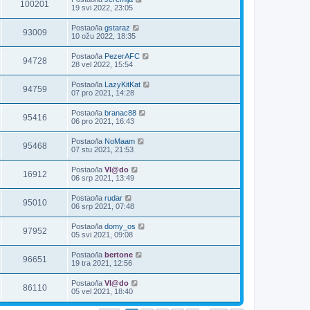
100201
19 svi 2022, 23:05
Postao/la
gstaraz
93009
10 ožu 2022, 18:35
Postao/la
PezerAFC
94728
28 vel 2022, 15:54
Postao/la
LazyKitKat
94759
07 pro 2021, 14:28
Postao/la
branac88
95416
06 pro 2021, 16:43
Postao/la
NoMaam
95468
07 stu 2021, 21:53
Postao/la
Vl@do
16912
06 srp 2021, 13:49
Postao/la
rudar
95010
06 srp 2021, 07:48
Postao/la
domy_os
97952
05 svi 2021, 09:08
Postao/la
bertone
96651
19 tra 2021, 12:56
Postao/la
Vl@do
86110
05 vel 2021, 18:40