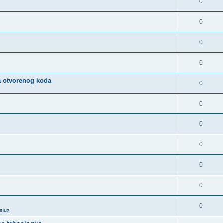
0
0
0
0
a otvorenog koda
0
0
0
0
0
0
0
Linux