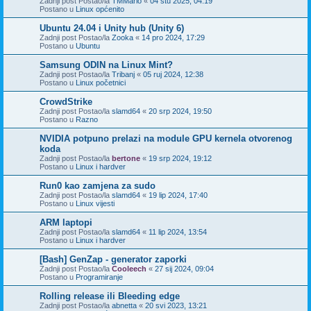
Zadnji post Postao/la
TMMario
«
04 stu 2025, 04:19
Postano u
Linux općenito
Ubuntu 24.04 i Unity hub (Unity 6)
Zadnji post Postao/la
Zooka
«
14 pro 2024, 17:29
Postano u
Ubuntu
Samsung ODIN na Linux Mint?
Zadnji post Postao/la
Tribanj
«
05 ruj 2024, 12:38
Postano u
Linux početnici
CrowdStrike
Zadnji post Postao/la
slamd64
«
20 srp 2024, 19:50
Postano u
Razno
NVIDIA potpuno prelazi na module GPU kernela otvorenog
koda
Zadnji post Postao/la
bertone
«
19 srp 2024, 19:12
Postano u
Linux i hardver
Run0 kao zamjena za sudo
Zadnji post Postao/la
slamd64
«
19 lip 2024, 17:40
Postano u
Linux vijesti
ARM laptopi
Zadnji post Postao/la
slamd64
«
11 lip 2024, 13:54
Postano u
Linux i hardver
[Bash] GenZap - generator zaporki
Zadnji post Postao/la
Cooleech
«
27 sij 2024, 09:04
Postano u
Programiranje
Rolling release ili Bleeding edge
Zadnji post Postao/la
abnetta
«
20 svi 2023, 13:21