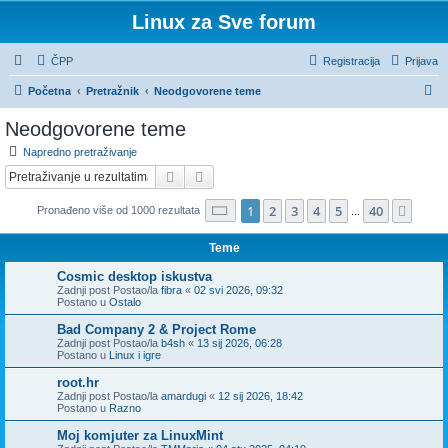
Linux za Sve forum
ČPP
Registracija
Prijava
P
Početna
Pretražnik
Neodgovorene teme
r
Neodgovorene teme
e
Napredno pretraživanje
t
Pretražnik
Napredno pretraživanje
r
Stranica:
1
/
40
.
1
2
3
4
5
40
Sljed
Pronađeno više od 1000 rezultata
a
...
ž
Teme
n
Cosmic desktop iskustva
i
Zadnji post Postao/la
fibra
«
02 svi 2026, 09:32
Postano u
Ostalo
k
Bad Company 2 & Project Rome
Zadnji post Postao/la
b4sh
«
13 sij 2026, 06:28
Postano u
Linux i igre
root.hr
Zadnji post Postao/la
amardugi
«
12 sij 2026, 18:42
Postano u
Razno
Moj komjuter za LinuxMint