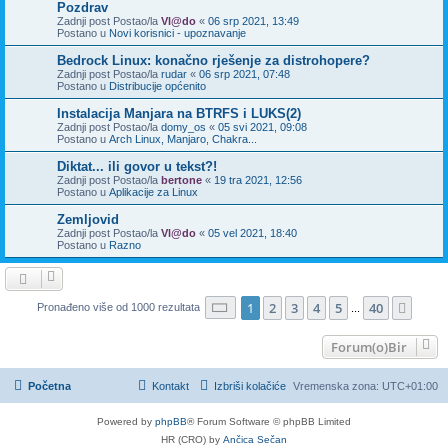
Pozdrav
Zadnji post Postao/la
Vl@do
«
06 srp 2021, 13:49
Postano u
Novi korisnici - upoznavanje
Bedrock Linux: konačno rješenje za distrohopere?
Zadnji post Postao/la
rudar
«
06 srp 2021, 07:48
Postano u
Distribucije općenito
Instalacija Manjara na BTRFS i LUKS(2)
Zadnji post Postao/la
domy_os
«
05 svi 2021, 09:08
Postano u
Arch Linux, Manjaro, Chakra...
Diktat... ili govor u tekst?!
Zadnji post Postao/la
bertone
«
19 tra 2021, 12:56
Postano u
Aplikacije za Linux
Zemljovid
Zadnji post Postao/la
Vl@do
«
05 vel 2021, 18:40
Postano u
Razno
Stranica:
1
/
40
.
1
2
3
4
5
40
Sljed
Pronađeno više od 1000 rezultata
...
Forum(o)Bir
Početna
Kontakt
Izbriši kolačiće
Vremenska zona:
UTC+01:00
Powered by
phpBB
® Forum Software © phpBB Limited
HR (CRO) by
Ančica Sečan