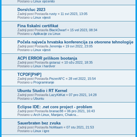
Postano u
Linux općenito
Dors/cluc 2023
Zadnji post Postao/la
rusty
«
11 svi 2023, 13:05
Postano u
Linux vijesti
Fina fiskalni certifikat
Zadnji post Postao/la
BlackDwarf
«
15 vel 2023, 08:34
Postano u
Aplikacije za Linux
Počela najveća hrvatska konferencija za otvorene tehnologije
Zadnji post Postao/la
Jeremija
«
19 svi 2022, 23:05
Postano u
Linux vijesti
ACPI ERROR prilikom bootanja
Zadnji post Postao/la
gstaraz
«
10 ožu 2022, 18:35
Postano u
Linux i hardver
TCPDF[PHP]
Zadnji post Postao/la
PezerAFC
«
28 vel 2022, 15:54
Postano u
Programiranje
Ubuntu Studio i RT Kernel
Zadnji post Postao/la
LazyKitKat
«
07 pro 2021, 14:28
Postano u
Ubuntu
Eclipse IDE: .net core project - problem
Zadnji post Postao/la
branac88
«
06 pro 2021, 16:43
Postano u
Arch Linux, Manjaro, Chakra...
Sauerbraten bez zvuka
Zadnji post Postao/la
NoMaam
«
07 stu 2021, 21:53
Postano u
Linux i igre