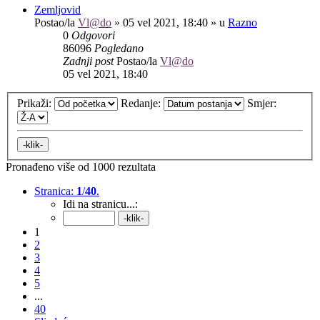
Zemljovid
Postao/la
Vl@do
»
05 vel 2021, 18:40
» u
Razno
0
Odgovori
86096
Pogledano
Zadnji post
Postao/la
Vl@do
05 vel 2021, 18:40
Prikaži:
Redanje:
Smjer:
Pronađeno više od 1000 rezultata
Stranica:
1
/
40
.
Idi na stranicu...:
1
2
3
4
5
...
40