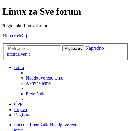
Linux za Sve forum
Regionalni Linux forum
Idi na sadržaj
Napredno
Pretražnik
pretraživanje
Linki
Neodgovorene teme
Aktivne teme
Pretražnik
ČPP
Prijava
Registracija
Početna
Pretražnik
Neodgovorene
teme