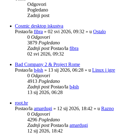
Odgovori
Pogledano
Zadnji post
Cosmic desktop iskustva
Postao/la
fibra
»
02 svi 2026, 09:32
» u
Ostalo
0
Odgovori
3879
Pogledano
Zadnji post
Postao/la
fibra
02 svi 2026, 09:32
Bad Company 2 & Project Rome
Postao/la
b4sh
»
13 sij 2026, 06:28
» u
Linux i igre
0
Odgovori
4913
Pogledano
Zadnji post
Postao/la
b4sh
13 sij 2026, 06:28
root.hr
Postao/la
amardugi
»
12 sij 2026, 18:42
» u
Razno
0
Odgovori
4296
Pogledano
Zadnji post
Postao/la
amardugi
12 sij 2026, 18:42