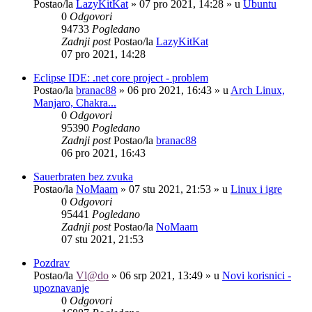
Postao/la
LazyKitKat
»
07 pro 2021, 14:28
» u
Ubuntu
0
Odgovori
94733
Pogledano
Zadnji post
Postao/la
LazyKitKat
07 pro 2021, 14:28
Eclipse IDE: .net core project - problem
Postao/la
branac88
»
06 pro 2021, 16:43
» u
Arch Linux,
Manjaro, Chakra...
0
Odgovori
95390
Pogledano
Zadnji post
Postao/la
branac88
06 pro 2021, 16:43
Sauerbraten bez zvuka
Postao/la
NoMaam
»
07 stu 2021, 21:53
» u
Linux i igre
0
Odgovori
95441
Pogledano
Zadnji post
Postao/la
NoMaam
07 stu 2021, 21:53
Pozdrav
Postao/la
Vl@do
»
06 srp 2021, 13:49
» u
Novi korisnici -
upoznavanje
0
Odgovori