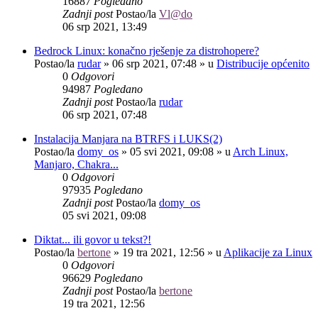
16887
Pogledano
Zadnji post
Postao/la
Vl@do
06 srp 2021, 13:49
Bedrock Linux: konačno rješenje za distrohopere?
Postao/la
rudar
»
06 srp 2021, 07:48
» u
Distribucije općenito
0
Odgovori
94987
Pogledano
Zadnji post
Postao/la
rudar
06 srp 2021, 07:48
Instalacija Manjara na BTRFS i LUKS(2)
Postao/la
domy_os
»
05 svi 2021, 09:08
» u
Arch Linux,
Manjaro, Chakra...
0
Odgovori
97935
Pogledano
Zadnji post
Postao/la
domy_os
05 svi 2021, 09:08
Diktat... ili govor u tekst?!
Postao/la
bertone
»
19 tra 2021, 12:56
» u
Aplikacije za Linux
0
Odgovori
96629
Pogledano
Zadnji post
Postao/la
bertone
19 tra 2021, 12:56