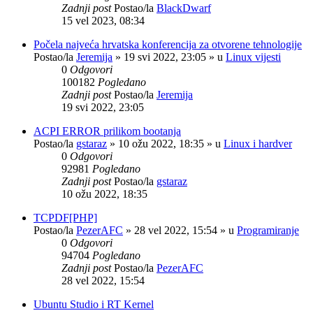
Zadnji post
Postao/la
BlackDwarf
15 vel 2023, 08:34
Počela najveća hrvatska konferencija za otvorene tehnologije
Postao/la
Jeremija
»
19 svi 2022, 23:05
» u
Linux vijesti
0
Odgovori
100182
Pogledano
Zadnji post
Postao/la
Jeremija
19 svi 2022, 23:05
ACPI ERROR prilikom bootanja
Postao/la
gstaraz
»
10 ožu 2022, 18:35
» u
Linux i hardver
0
Odgovori
92981
Pogledano
Zadnji post
Postao/la
gstaraz
10 ožu 2022, 18:35
TCPDF[PHP]
Postao/la
PezerAFC
»
28 vel 2022, 15:54
» u
Programiranje
0
Odgovori
94704
Pogledano
Zadnji post
Postao/la
PezerAFC
28 vel 2022, 15:54
Ubuntu Studio i RT Kernel