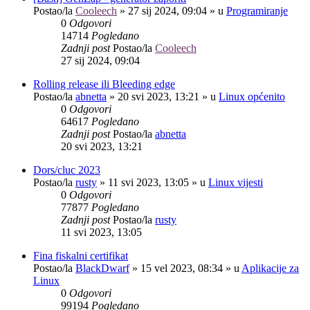
Postao/la
Cooleech
»
27 sij 2024, 09:04
» u
Programiranje
0
Odgovori
14714
Pogledano
Zadnji post
Postao/la
Cooleech
27 sij 2024, 09:04
Rolling release ili Bleeding edge
Postao/la
abnetta
»
20 svi 2023, 13:21
» u
Linux općenito
0
Odgovori
64617
Pogledano
Zadnji post
Postao/la
abnetta
20 svi 2023, 13:21
Dors/cluc 2023
Postao/la
rusty
»
11 svi 2023, 13:05
» u
Linux vijesti
0
Odgovori
77877
Pogledano
Zadnji post
Postao/la
rusty
11 svi 2023, 13:05
Fina fiskalni certifikat
Postao/la
BlackDwarf
»
15 vel 2023, 08:34
» u
Aplikacije za
Linux
0
Odgovori
99194
Pogledano