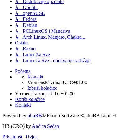
↳ Distribucije općenito
↳ Ubuntu
↳ openSUSE
↳ Fedora
↳ Debian
↳ PCLinuxOS i Mandriva
↳ Arch Linux, Manjaro, Chakra...
Ostalo
↳ Razno
↳ Linux Za Sve
↳ Linux za Sve - dodavanje sadržaja
Početna
Kontakt
Vremenska zona:
UTC+01:00
Izbriši kolačiće
Vremenska zona:
UTC+01:00
Izbriši kolačiće
Kontakt
Powered by
phpBB
® Forum Software © phpBB Limited
HR (CRO) by
Ančica Sečan
Privatnost
|
Uvjeti