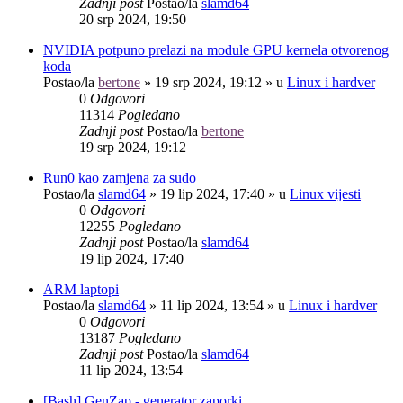
Zadnji post
Postao/la
slamd64
20 srp 2024, 19:50
NVIDIA potpuno prelazi na module GPU kernela otvorenog
koda
Postao/la
bertone
»
19 srp 2024, 19:12
» u
Linux i hardver
0
Odgovori
11314
Pogledano
Zadnji post
Postao/la
bertone
19 srp 2024, 19:12
Run0 kao zamjena za sudo
Postao/la
slamd64
»
19 lip 2024, 17:40
» u
Linux vijesti
0
Odgovori
12255
Pogledano
Zadnji post
Postao/la
slamd64
19 lip 2024, 17:40
ARM laptopi
Postao/la
slamd64
»
11 lip 2024, 13:54
» u
Linux i hardver
0
Odgovori
13187
Pogledano
Zadnji post
Postao/la
slamd64
11 lip 2024, 13:54
[Bash] GenZap - generator zaporki