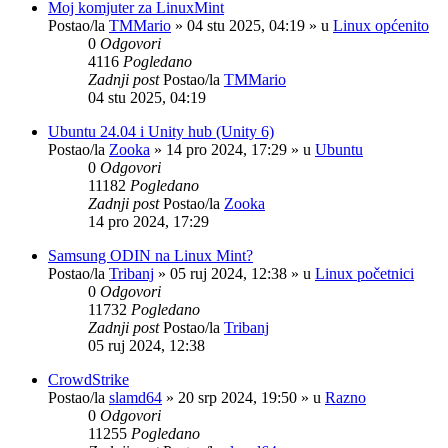
Moj komjuter za LinuxMint
Postao/la
TMMario
»
04 stu 2025, 04:19
» u
Linux općenito
0
Odgovori
4116
Pogledano
Zadnji post
Postao/la
TMMario
04 stu 2025, 04:19
Ubuntu 24.04 i Unity hub (Unity 6)
Postao/la
Zooka
»
14 pro 2024, 17:29
» u
Ubuntu
0
Odgovori
11182
Pogledano
Zadnji post
Postao/la
Zooka
14 pro 2024, 17:29
Samsung ODIN na Linux Mint?
Postao/la
Tribanj
»
05 ruj 2024, 12:38
» u
Linux početnici
0
Odgovori
11732
Pogledano
Zadnji post
Postao/la
Tribanj
05 ruj 2024, 12:38
CrowdStrike
Postao/la
slamd64
»
20 srp 2024, 19:50
» u
Razno
0
Odgovori
11255
Pogledano