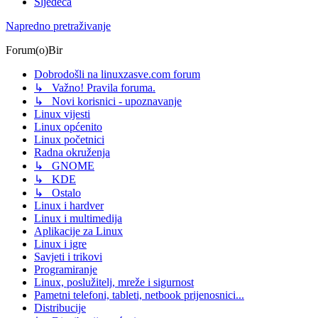
Sljedeća
Napredno pretraživanje
Forum(o)Bir
Dobrodošli na linuxzasve.com forum
↳ Važno! Pravila foruma.
↳ Novi korisnici - upoznavanje
Linux vijesti
Linux općenito
Linux početnici
Radna okruženja
↳ GNOME
↳ KDE
↳ Ostalo
Linux i hardver
Linux i multimedija
Aplikacije za Linux
Linux i igre
Savjeti i trikovi
Programiranje
Linux, poslužitelj, mreže i sigurnost
Pametni telefoni, tableti, netbook prijenosnici...
Distribucije