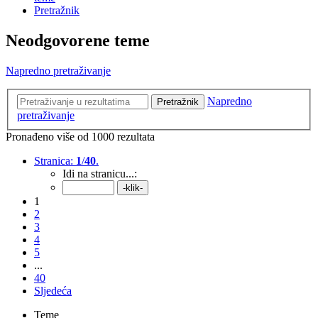
Pretražnik
Neodgovorene teme
Napredno pretraživanje
Napredno
Pretražnik
pretraživanje
Pronađeno više od 1000 rezultata
Stranica:
1
/
40
.
Idi na stranicu...:
1
2
3
4
5
...
40
Sljedeća
Teme