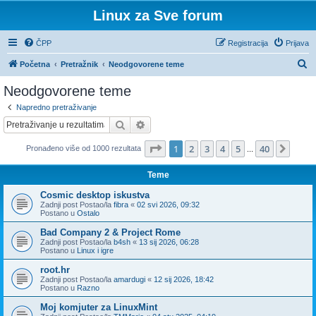
Linux za Sve forum
ČPP
Registracija
Prijava
P
Početna
Pretražnik
Neodgovorene teme
r
Neodgovorene teme
e
Napredno pretraživanje
t
Pretražnik
Napredno pretraživanje
r
Stranica:
1
/
40
.
1
2
3
4
5
40
Sljed
Pronađeno više od 1000 rezultata
a
...
ž
Teme
n
Cosmic desktop iskustva
i
Zadnji post Postao/la
fibra
«
02 svi 2026, 09:32
Postano u
Ostalo
k
Bad Company 2 & Project Rome
Zadnji post Postao/la
b4sh
«
13 sij 2026, 06:28
Postano u
Linux i igre
root.hr
Zadnji post Postao/la
amardugi
«
12 sij 2026, 18:42
Postano u
Razno
Moj komjuter za LinuxMint