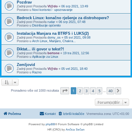
Pozdrav
Zadnji post Postao/la
Vl@do
«
06 srp 2021, 13:49
Postano u
Novi korisnici - upoznavanje
Bedrock Linux: konačno rješenje za distrohopere?
Zadnji post Postao/la
rudar
«
06 srp 2021, 07:48
Postano u
Distribucije općenito
Instalacija Manjara na BTRFS i LUKS(2)
Zadnji post Postao/la
domy_os
«
05 svi 2021, 09:08
Postano u
Arch Linux, Manjaro, Chakra...
Diktat... ili govor u tekst?!
Zadnji post Postao/la
bertone
«
19 tra 2021, 12:56
Postano u
Aplikacije za Linux
Zemljovid
Zadnji post Postao/la
Vl@do
«
05 vel 2021, 18:40
Postano u
Razno
Stranica:
1
/
40
.
1
2
3
4
5
40
Sljed
Pronađeno više od 1000 rezultata
...
Forum(o)Bir
Početna
Kontakt
Izbriši kolačiće
Vremenska zona:
UTC+01:00
Powered by
phpBB
® Forum Software © phpBB Limited
HR (CRO) by
Ančica Sečan