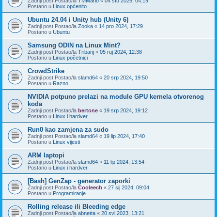
Zadnji post Postao/la
TMMario
«
04 stu 2025, 04:19
Postano u
Linux općenito
Ubuntu 24.04 i Unity hub (Unity 6)
Zadnji post Postao/la
Zooka
«
14 pro 2024, 17:29
Postano u
Ubuntu
Samsung ODIN na Linux Mint?
Zadnji post Postao/la
Tribanj
«
05 ruj 2024, 12:38
Postano u
Linux početnici
CrowdStrike
Zadnji post Postao/la
slamd64
«
20 srp 2024, 19:50
Postano u
Razno
NVIDIA potpuno prelazi na module GPU kernela otvorenog
koda
Zadnji post Postao/la
bertone
«
19 srp 2024, 19:12
Postano u
Linux i hardver
Run0 kao zamjena za sudo
Zadnji post Postao/la
slamd64
«
19 lip 2024, 17:40
Postano u
Linux vijesti
ARM laptopi
Zadnji post Postao/la
slamd64
«
11 lip 2024, 13:54
Postano u
Linux i hardver
[Bash] GenZap - generator zaporki
Zadnji post Postao/la
Cooleech
«
27 sij 2024, 09:04
Postano u
Programiranje
Rolling release ili Bleeding edge
Zadnji post Postao/la
abnetta
«
20 svi 2023, 13:21