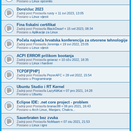
Postano u
Linux općenito
Dors/cluc 2023
Zadnji post Postao/la
rusty
«
11 svi 2023, 13:05
Postano u
Linux vijesti
Fina fiskalni certifikat
Zadnji post Postao/la
BlackDwarf
«
15 vel 2023, 08:34
Postano u
Aplikacije za Linux
Počela najveća hrvatska konferencija za otvorene tehnologije
Zadnji post Postao/la
Jeremija
«
19 svi 2022, 23:05
Postano u
Linux vijesti
ACPI ERROR prilikom bootanja
Zadnji post Postao/la
gstaraz
«
10 ožu 2022, 18:35
Postano u
Linux i hardver
TCPDF[PHP]
Zadnji post Postao/la
PezerAFC
«
28 vel 2022, 15:54
Postano u
Programiranje
Ubuntu Studio i RT Kernel
Zadnji post Postao/la
LazyKitKat
«
07 pro 2021, 14:28
Postano u
Ubuntu
Eclipse IDE: .net core project - problem
Zadnji post Postao/la
branac88
«
06 pro 2021, 16:43
Postano u
Arch Linux, Manjaro, Chakra...
Sauerbraten bez zvuka
Zadnji post Postao/la
NoMaam
«
07 stu 2021, 21:53
Postano u
Linux i igre