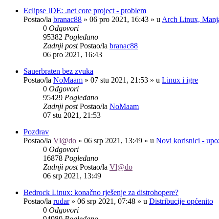
Eclipse IDE: .net core project - problem
Postao/la
branac88
»
06 pro 2021, 16:43
» u
Arch Linux, Manja
0
Odgovori
95382
Pogledano
Zadnji post
Postao/la
branac88
06 pro 2021, 16:43
Sauerbraten bez zvuka
Postao/la
NoMaam
»
07 stu 2021, 21:53
» u
Linux i igre
0
Odgovori
95429
Pogledano
Zadnji post
Postao/la
NoMaam
07 stu 2021, 21:53
Pozdrav
Postao/la
Vl@do
»
06 srp 2021, 13:49
» u
Novi korisnici - up
0
Odgovori
16878
Pogledano
Zadnji post
Postao/la
Vl@do
06 srp 2021, 13:49
Bedrock Linux: konačno rješenje za distrohopere?
Postao/la
rudar
»
06 srp 2021, 07:48
» u
Distribucije općenito
0
Odgovori
94980
Pogledano