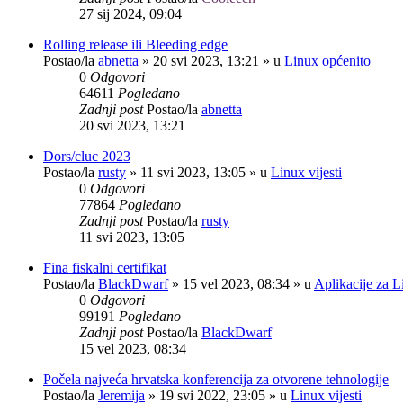
27 sij 2024, 09:04
Rolling release ili Bleeding edge
Postao/la
abnetta
»
20 svi 2023, 13:21
» u
Linux općenito
0
Odgovori
64611
Pogledano
Zadnji post
Postao/la
abnetta
20 svi 2023, 13:21
Dors/cluc 2023
Postao/la
rusty
»
11 svi 2023, 13:05
» u
Linux vijesti
0
Odgovori
77864
Pogledano
Zadnji post
Postao/la
rusty
11 svi 2023, 13:05
Fina fiskalni certifikat
Postao/la
BlackDwarf
»
15 vel 2023, 08:34
» u
Aplikacije za L
0
Odgovori
99191
Pogledano
Zadnji post
Postao/la
BlackDwarf
15 vel 2023, 08:34
Počela najveća hrvatska konferencija za otvorene tehnologije
Postao/la
Jeremija
»
19 svi 2022, 23:05
» u
Linux vijesti