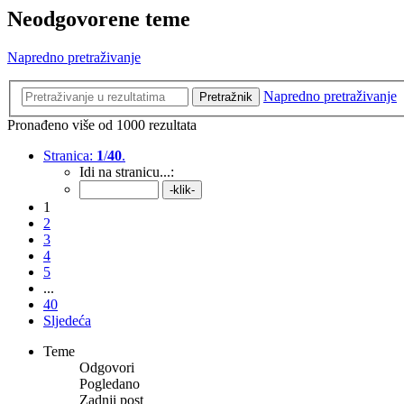
Neodgovorene teme
Napredno pretraživanje
Napredno pretraživanje
Pretražnik
Pronađeno više od 1000 rezultata
Stranica:
1
/
40
.
Idi na stranicu...:
1
2
3
4
5
...
40
Sljedeća
Teme
Odgovori
Pogledano
Zadnji post