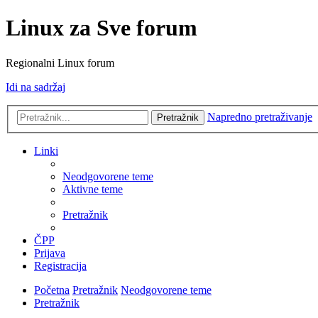
Linux za Sve forum
Regionalni Linux forum
Idi na sadržaj
Napredno pretraživanje
Pretražnik
Linki
Neodgovorene teme
Aktivne teme
Pretražnik
ČPP
Prijava
Registracija
Početna
Pretražnik
Neodgovorene teme
Pretražnik