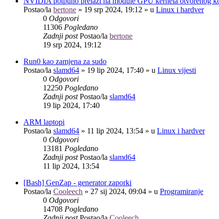
NVIDIA potpuno prelazi na module GPU kernela otvorenog k
Postao/la
bertone
»
19 srp 2024, 19:12
» u
Linux i hardver
0
Odgovori
11306
Pogledano
Zadnji post
Postao/la
bertone
19 srp 2024, 19:12
Run0 kao zamjena za sudo
Postao/la
slamd64
»
19 lip 2024, 17:40
» u
Linux vijesti
0
Odgovori
12250
Pogledano
Zadnji post
Postao/la
slamd64
19 lip 2024, 17:40
ARM laptopi
Postao/la
slamd64
»
11 lip 2024, 13:54
» u
Linux i hardver
0
Odgovori
13181
Pogledano
Zadnji post
Postao/la
slamd64
11 lip 2024, 13:54
[Bash] GenZap - generator zaporki
Postao/la
Cooleech
»
27 sij 2024, 09:04
» u
Programiranje
0
Odgovori
14708
Pogledano
Zadnji post
Postao/la
Cooleech