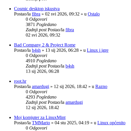
Cosmic desktop iskustva
Postao/la
fibra
»
02 svi 2026, 09:32
» u
Ostalo
0
Odgovori
3871
Pogledano
Zadnji post
Postao/la
fibra
02 svi 2026, 09:32
Bad Company 2 & Project Rome
Postao/la
b4sh
»
13 sij 2026, 06:28
» u
Linux i igre
0
Odgovori
4910
Pogledano
Zadnji post
Postao/la
b4sh
13 sij 2026, 06:28
root.hr
Postao/la
amardugi
»
12 sij 2026, 18:42
» u
Razno
0
Odgovori
4293
Pogledano
Zadnji post
Postao/la
amardugi
12 sij 2026, 18:42
Moj komjuter za LinuxMint
Postao/la
TMMario
»
04 stu 2025, 04:19
» u
Linux općenito
0
Odgovori