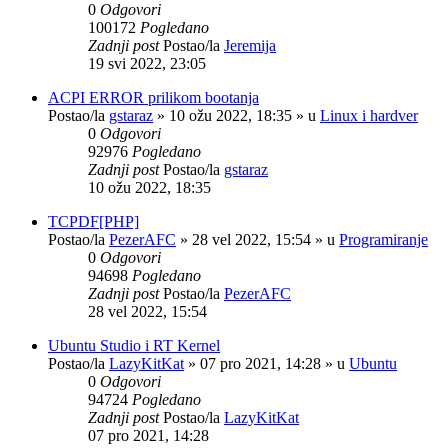
0
Odgovori
100172
Pogledano
Zadnji post
Postao/la
Jeremija
19 svi 2022, 23:05
ACPI ERROR prilikom bootanja
Postao/la
gstaraz
»
10 ožu 2022, 18:35
» u
Linux i hardver
0
Odgovori
92976
Pogledano
Zadnji post
Postao/la
gstaraz
10 ožu 2022, 18:35
TCPDF[PHP]
Postao/la
PezerAFC
»
28 vel 2022, 15:54
» u
Programiranje
0
Odgovori
94698
Pogledano
Zadnji post
Postao/la
PezerAFC
28 vel 2022, 15:54
Ubuntu Studio i RT Kernel
Postao/la
LazyKitKat
»
07 pro 2021, 14:28
» u
Ubuntu
0
Odgovori
94724
Pogledano
Zadnji post
Postao/la
LazyKitKat
07 pro 2021, 14:28