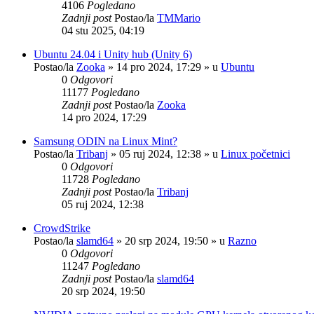
4106
Pogledano
Zadnji post
Postao/la
TMMario
04 stu 2025, 04:19
Ubuntu 24.04 i Unity hub (Unity 6)
Postao/la
Zooka
»
14 pro 2024, 17:29
» u
Ubuntu
0
Odgovori
11177
Pogledano
Zadnji post
Postao/la
Zooka
14 pro 2024, 17:29
Samsung ODIN na Linux Mint?
Postao/la
Tribanj
»
05 ruj 2024, 12:38
» u
Linux početnici
0
Odgovori
11728
Pogledano
Zadnji post
Postao/la
Tribanj
05 ruj 2024, 12:38
CrowdStrike
Postao/la
slamd64
»
20 srp 2024, 19:50
» u
Razno
0
Odgovori
11247
Pogledano
Zadnji post
Postao/la
slamd64
20 srp 2024, 19:50