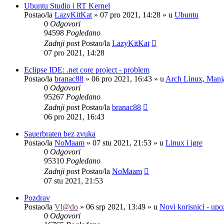
Ubuntu Studio i RT Kernel
Postao/la
LazyKitKat
»
07 pro 2021, 14:28
» u
Ubuntu
0
Odgovori
94598
Pogledano
Zadnji post
Postao/la
LazyKitKat
07 pro 2021, 14:28
Eclipse IDE: .net core project - problem
Postao/la
branac88
»
06 pro 2021, 16:43
» u
Arch Linux, Manja
0
Odgovori
95267
Pogledano
Zadnji post
Postao/la
branac88
06 pro 2021, 16:43
Sauerbraten bez zvuka
Postao/la
NoMaam
»
07 stu 2021, 21:53
» u
Linux i igre
0
Odgovori
95310
Pogledano
Zadnji post
Postao/la
NoMaam
07 stu 2021, 21:53
Pozdrav
Postao/la
Vl@do
»
06 srp 2021, 13:49
» u
Novi korisnici - up
0
Odgovori