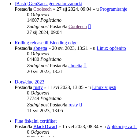
[Bash] GenZap - generator zaporki
Postao/la
Cooleech
»
27 sij 2024, 09:04
» u
Programiranje
0
Odgovori
14607
Pogledano
Zadnji post
Postao/la
Cooleech
27 sij 2024, 09:04
Rolling release ili Bleeding edge
Postao/la
abnetta
»
20 svi 2023, 13:21
» u
Linux općenito
0
Odgovori
64480
Pogledano
Zadnji post
Postao/la
abnetta
20 svi 2023, 13:21
Dors/cluc 2023
Postao/la
rusty
»
11 svi 2023, 13:05
» u
Linux vijesti
0
Odgovori
77749
Pogledano
Zadnji post
Postao/la
rusty
11 svi 2023, 13:05
Fina fiskalni certifikat
Postao/la
BlackDwarf
»
15 vel 2023, 08:34
» u
Aplikacije za L
0
Odgovori