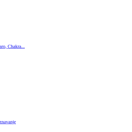
ro, Chakra...
oznavanje