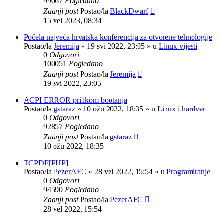
99067
Pogledano
Zadnji post
Postao/la
BlackDwarf
15 vel 2023, 08:34
Počela najveća hrvatska konferencija za otvorene tehnologije
Postao/la
Jeremija
»
19 svi 2022, 23:05
» u
Linux vijesti
0
Odgovori
100051
Pogledano
Zadnji post
Postao/la
Jeremija
19 svi 2022, 23:05
ACPI ERROR prilikom bootanja
Postao/la
gstaraz
»
10 ožu 2022, 18:35
» u
Linux i hardver
0
Odgovori
92857
Pogledano
Zadnji post
Postao/la
gstaraz
10 ožu 2022, 18:35
TCPDF[PHP]
Postao/la
PezerAFC
»
28 vel 2022, 15:54
» u
Programiranje
0
Odgovori
94590
Pogledano
Zadnji post
Postao/la
PezerAFC
28 vel 2022, 15:54