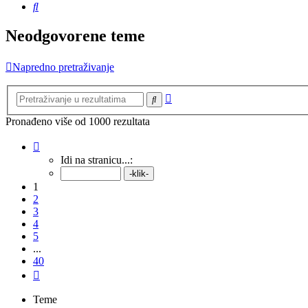
Pretražnik
Neodgovorene teme
Napredno pretraživanje
Napredno
Pretražnik
pretraživanje
Pronađeno više od 1000 rezultata
Stranica:
1
/
40
.
Idi na stranicu...:
1
2
3
4
5
...
40
Sljedeća
Teme