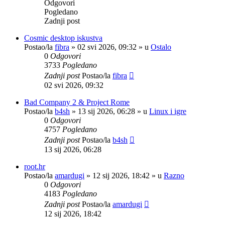
Odgovori
Pogledano
Zadnji post
Cosmic desktop iskustva
Postao/la
fibra
»
02 svi 2026, 09:32
» u
Ostalo
0
Odgovori
3733
Pogledano
Zadnji post
Postao/la
fibra
02 svi 2026, 09:32
Bad Company 2 & Project Rome
Postao/la
b4sh
»
13 sij 2026, 06:28
» u
Linux i igre
0
Odgovori
4757
Pogledano
Zadnji post
Postao/la
b4sh
13 sij 2026, 06:28
root.hr
Postao/la
amardugi
»
12 sij 2026, 18:42
» u
Razno
0
Odgovori
4183
Pogledano
Zadnji post
Postao/la
amardugi
12 sij 2026, 18:42