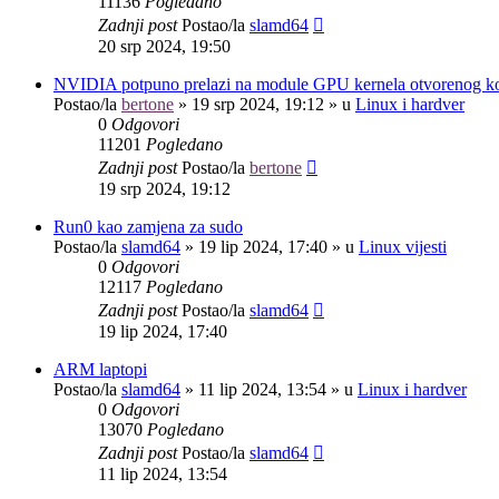
11136
Pogledano
Zadnji post
Postao/la
slamd64
20 srp 2024, 19:50
NVIDIA potpuno prelazi na module GPU kernela otvorenog k
Postao/la
bertone
»
19 srp 2024, 19:12
» u
Linux i hardver
0
Odgovori
11201
Pogledano
Zadnji post
Postao/la
bertone
19 srp 2024, 19:12
Run0 kao zamjena za sudo
Postao/la
slamd64
»
19 lip 2024, 17:40
» u
Linux vijesti
0
Odgovori
12117
Pogledano
Zadnji post
Postao/la
slamd64
19 lip 2024, 17:40
ARM laptopi
Postao/la
slamd64
»
11 lip 2024, 13:54
» u
Linux i hardver
0
Odgovori
13070
Pogledano
Zadnji post
Postao/la
slamd64
11 lip 2024, 13:54