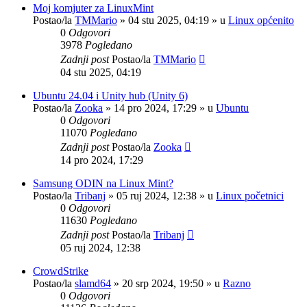
Moj komjuter za LinuxMint
Postao/la
TMMario
»
04 stu 2025, 04:19
» u
Linux općenito
0
Odgovori
3978
Pogledano
Zadnji post
Postao/la
TMMario
04 stu 2025, 04:19
Ubuntu 24.04 i Unity hub (Unity 6)
Postao/la
Zooka
»
14 pro 2024, 17:29
» u
Ubuntu
0
Odgovori
11070
Pogledano
Zadnji post
Postao/la
Zooka
14 pro 2024, 17:29
Samsung ODIN na Linux Mint?
Postao/la
Tribanj
»
05 ruj 2024, 12:38
» u
Linux početnici
0
Odgovori
11630
Pogledano
Zadnji post
Postao/la
Tribanj
05 ruj 2024, 12:38
CrowdStrike
Postao/la
slamd64
»
20 srp 2024, 19:50
» u
Razno
0
Odgovori