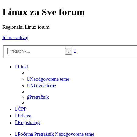
Linux za Sve forum
Regionalni Linux forum
Idi na sadržaj
Napredno
Pretražnik
pretraživanje
Linki
Neodgovorene teme
Aktivne teme
Pretražnik
ČPP
Prijava
Registracija
Početna
Pretražnik
Neodgovorene teme