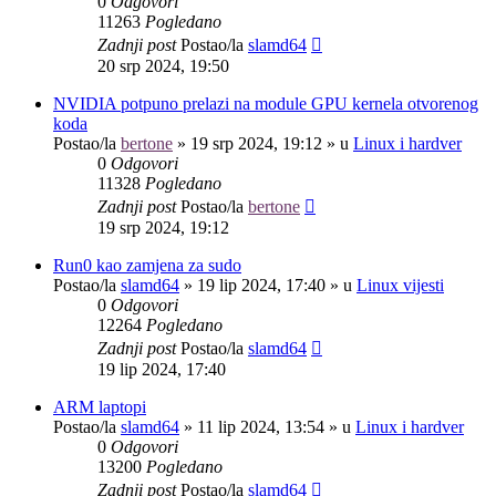
0
Odgovori
11263
Pogledano
Zadnji post
Postao/la
slamd64
20 srp 2024, 19:50
NVIDIA potpuno prelazi na module GPU kernela otvorenog
koda
Postao/la
bertone
»
19 srp 2024, 19:12
» u
Linux i hardver
0
Odgovori
11328
Pogledano
Zadnji post
Postao/la
bertone
19 srp 2024, 19:12
Run0 kao zamjena za sudo
Postao/la
slamd64
»
19 lip 2024, 17:40
» u
Linux vijesti
0
Odgovori
12264
Pogledano
Zadnji post
Postao/la
slamd64
19 lip 2024, 17:40
ARM laptopi
Postao/la
slamd64
»
11 lip 2024, 13:54
» u
Linux i hardver
0
Odgovori
13200
Pogledano
Zadnji post
Postao/la
slamd64