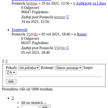
Postao/la
bertone
»
19 tra 2021, 12:56
» u
Aplikacije za Linux
0
Odgovori
96647
Pogledano
Zadnji post
Postao/la
bertone
19 tra 2021, 12:56
Zemljovid
Postao/la
Vl@do
»
05 vel 2021, 18:40
» u
Razno
0
Odgovori
86107
Pogledano
Zadnji post
Postao/la
Vl@do
05 vel 2021, 18:40
Prikaži:
Redanje:
Smjer:
Pronađeno više od 1000 rezultata
Stranica:
1
/
40
.
Idi na stranicu...: