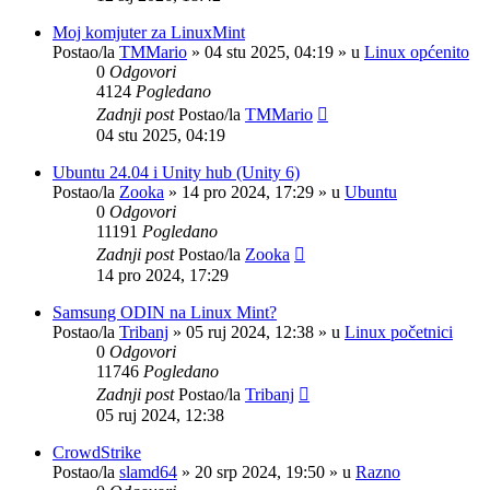
Moj komjuter za LinuxMint
Postao/la
TMMario
»
04 stu 2025, 04:19
» u
Linux općenito
0
Odgovori
4124
Pogledano
Zadnji post
Postao/la
TMMario
04 stu 2025, 04:19
Ubuntu 24.04 i Unity hub (Unity 6)
Postao/la
Zooka
»
14 pro 2024, 17:29
» u
Ubuntu
0
Odgovori
11191
Pogledano
Zadnji post
Postao/la
Zooka
14 pro 2024, 17:29
Samsung ODIN na Linux Mint?
Postao/la
Tribanj
»
05 ruj 2024, 12:38
» u
Linux početnici
0
Odgovori
11746
Pogledano
Zadnji post
Postao/la
Tribanj
05 ruj 2024, 12:38
CrowdStrike
Postao/la
slamd64
»
20 srp 2024, 19:50
» u
Razno