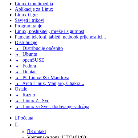
Linux i multimedija
Aplikacije za Linux
Linux i igre
Savjeti i trikovi
Programiranje
Linux, poslužitelj, mreže i sigurnost
Pametni telefoni, tableti, netbook prijenosnici...
Distribucije
↳ Distribucije općenito
↳ Ubuntu
↳ openSUSE
↳ Fedora
↳ Debian
↳ PCLinuxOS i Mandriva
↳ Arch Linux, Manjaro, Chakra...
Ostalo
↳ Razno
↳ Linux Za Sve
↳ Linux za Sve - dodavanje sadržaja
Početna
Kontakt
Vremenska zona:
UTC+01:00