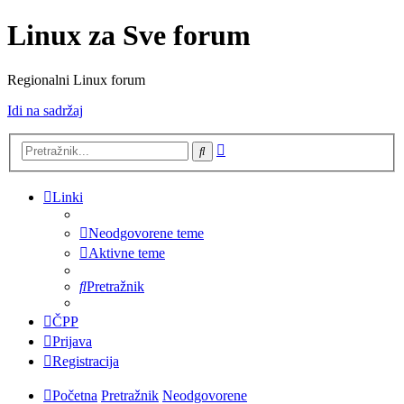
Linux za Sve forum
Regionalni Linux forum
Idi na sadržaj
Napredno
Pretražnik
pretraživanje
Linki
Neodgovorene teme
Aktivne teme
Pretražnik
ČPP
Prijava
Registracija
Početna
Pretražnik
Neodgovorene