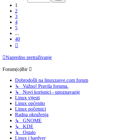
1
2
3
4
5
...
40
Sljedeća
Napredno pretraživanje
Forum(o)Bir
Dobrodošli na linuxzasve.com forum
↳ Važno! Pravila foruma.
↳ Novi korisnici - upoznavanje
Linux vijesti
Linux općenito
Linux početnici
Radna okruženja
↳ GNOME
↳ KDE
↳ Ostalo
Linux i hardver