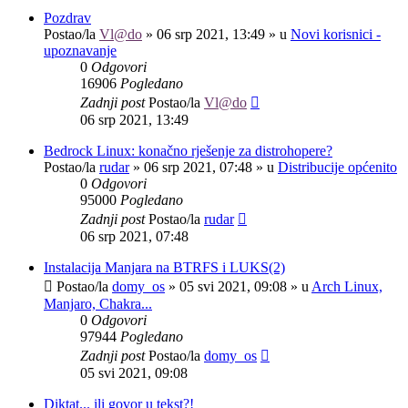
Pozdrav
Postao/la
Vl@do
»
06 srp 2021, 13:49
» u
Novi korisnici -
upoznavanje
0
Odgovori
16906
Pogledano
Zadnji post
Postao/la
Vl@do
06 srp 2021, 13:49
Bedrock Linux: konačno rješenje za distrohopere?
Postao/la
rudar
»
06 srp 2021, 07:48
» u
Distribucije općenito
0
Odgovori
95000
Pogledano
Zadnji post
Postao/la
rudar
06 srp 2021, 07:48
Instalacija Manjara na BTRFS i LUKS(2)
Postao/la
domy_os
»
05 svi 2021, 09:08
» u
Arch Linux,
Manjaro, Chakra...
0
Odgovori
97944
Pogledano
Zadnji post
Postao/la
domy_os
05 svi 2021, 09:08
Diktat... ili govor u tekst?!