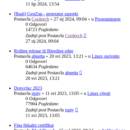
11 lip 2024, 13:54
[Bash] GenZap - generator zaporki
Postao/la
Cooleech
»
27 sij 2024, 09:04
» u
Programiranje
0
Odgovori
14723
Pogledano
Zadnji post
Postao/la
Cooleech
27 sij 2024, 09:04
Rolling release ili Bleeding edge
Postao/la
abnetta
»
20 svi 2023, 13:21
» u
Linux općenito
0
Odgovori
64634
Pogledano
Zadnji post
Postao/la
abnetta
20 svi 2023, 13:21
Dors/cluc 2023
Postao/la
rusty
»
11 svi 2023, 13:05
» u
Linux vijesti
0
Odgovori
77904
Pogledano
Zadnji post
Postao/la
rusty
11 svi 2023, 13:05
Fina fiskalni certifikat