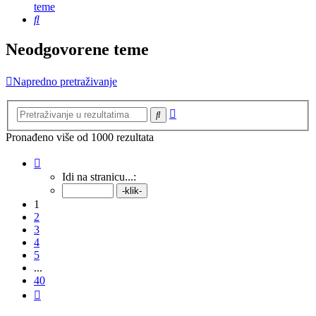
teme
Pretražnik
Neodgovorene teme
Napredno pretraživanje
Napredno
Pretražnik
pretraživanje
Pronađeno više od 1000 rezultata
Stranica:
1
/
40
.
Idi na stranicu...:
1
2
3
4
5
...
40
Sljedeća