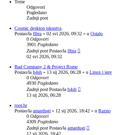
Teme
Odgovori
Pogledano
Zadnji post
Cosmic desktop iskustva
Postao/la
fibra
»
02 svi 2026, 09:32
» u
Ostalo
0
Odgovori
3901
Pogledano
Zadnji post
Postao/la
fibra
02 svi 2026, 09:32
Bad Company 2 & Project Rome
Postao/la
b4sh
»
13 sij 2026, 06:28
» u
Linux i igre
0
Odgovori
4930
Pogledano
Zadnji post
Postao/la
b4sh
13 sij 2026, 06:28
root.hr
Postao/la
amardugi
»
12 sij 2026, 18:42
» u
Razno
0
Odgovori
4309
Pogledano
Zadnji post
Postao/la
amardugi
12 sij 2026, 18:42