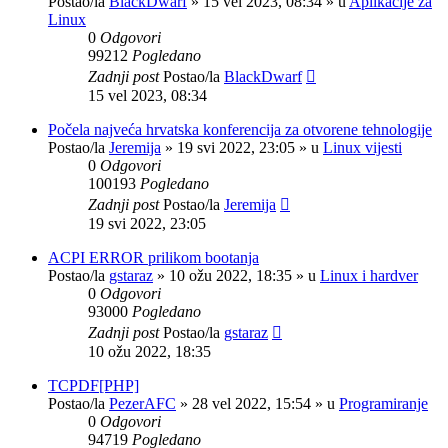
Postao/la
BlackDwarf
»
15 vel 2023, 08:34
» u
Aplikacije za
Linux
0
Odgovori
99212
Pogledano
Zadnji post
Postao/la
BlackDwarf
15 vel 2023, 08:34
Počela najveća hrvatska konferencija za otvorene tehnologije
Postao/la
Jeremija
»
19 svi 2022, 23:05
» u
Linux vijesti
0
Odgovori
100193
Pogledano
Zadnji post
Postao/la
Jeremija
19 svi 2022, 23:05
ACPI ERROR prilikom bootanja
Postao/la
gstaraz
»
10 ožu 2022, 18:35
» u
Linux i hardver
0
Odgovori
93000
Pogledano
Zadnji post
Postao/la
gstaraz
10 ožu 2022, 18:35
TCPDF[PHP]
Postao/la
PezerAFC
»
28 vel 2022, 15:54
» u
Programiranje
0
Odgovori
94719
Pogledano