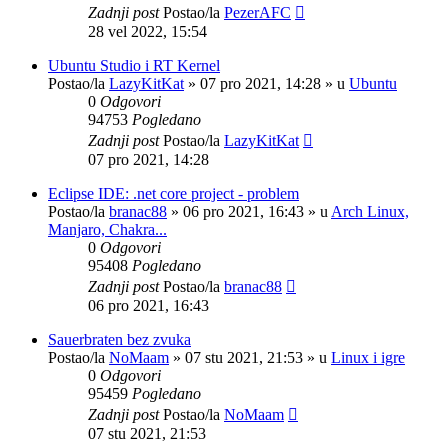
Zadnji post
Postao/la
PezerAFC
28 vel 2022, 15:54
Ubuntu Studio i RT Kernel
Postao/la
LazyKitKat
»
07 pro 2021, 14:28
» u
Ubuntu
0
Odgovori
94753
Pogledano
Zadnji post
Postao/la
LazyKitKat
07 pro 2021, 14:28
Eclipse IDE: .net core project - problem
Postao/la
branac88
»
06 pro 2021, 16:43
» u
Arch Linux,
Manjaro, Chakra...
0
Odgovori
95408
Pogledano
Zadnji post
Postao/la
branac88
06 pro 2021, 16:43
Sauerbraten bez zvuka
Postao/la
NoMaam
»
07 stu 2021, 21:53
» u
Linux i igre
0
Odgovori
95459
Pogledano
Zadnji post
Postao/la
NoMaam
07 stu 2021, 21:53