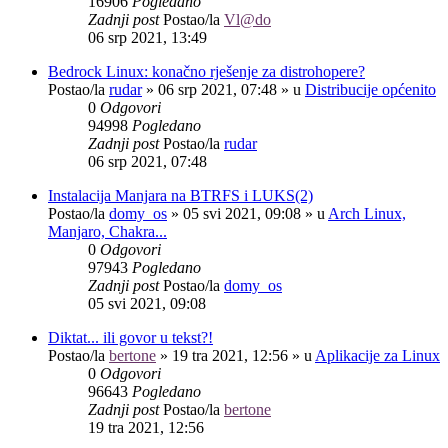
16906
Pogledano
Zadnji post
Postao/la
Vl@do
06 srp 2021, 13:49
Bedrock Linux: konačno rješenje za distrohopere?
Postao/la
rudar
»
06 srp 2021, 07:48
» u
Distribucije općenito
0
Odgovori
94998
Pogledano
Zadnji post
Postao/la
rudar
06 srp 2021, 07:48
Instalacija Manjara na BTRFS i LUKS(2)
Postao/la
domy_os
»
05 svi 2021, 09:08
» u
Arch Linux,
Manjaro, Chakra...
0
Odgovori
97943
Pogledano
Zadnji post
Postao/la
domy_os
05 svi 2021, 09:08
Diktat... ili govor u tekst?!
Postao/la
bertone
»
19 tra 2021, 12:56
» u
Aplikacije za Linux
0
Odgovori
96643
Pogledano
Zadnji post
Postao/la
bertone
19 tra 2021, 12:56