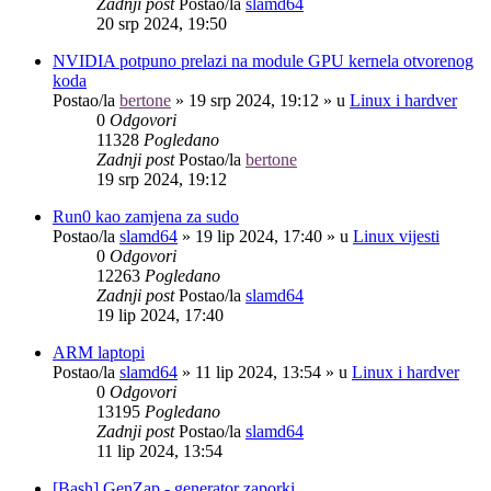
Zadnji post
Postao/la
slamd64
20 srp 2024, 19:50
NVIDIA potpuno prelazi na module GPU kernela otvorenog
koda
Postao/la
bertone
»
19 srp 2024, 19:12
» u
Linux i hardver
0
Odgovori
11328
Pogledano
Zadnji post
Postao/la
bertone
19 srp 2024, 19:12
Run0 kao zamjena za sudo
Postao/la
slamd64
»
19 lip 2024, 17:40
» u
Linux vijesti
0
Odgovori
12263
Pogledano
Zadnji post
Postao/la
slamd64
19 lip 2024, 17:40
ARM laptopi
Postao/la
slamd64
»
11 lip 2024, 13:54
» u
Linux i hardver
0
Odgovori
13195
Pogledano
Zadnji post
Postao/la
slamd64
11 lip 2024, 13:54
[Bash] GenZap - generator zaporki