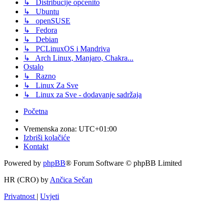
↳ Distribucije općenito
↳ Ubuntu
↳ openSUSE
↳ Fedora
↳ Debian
↳ PCLinuxOS i Mandriva
↳ Arch Linux, Manjaro, Chakra...
Ostalo
↳ Razno
↳ Linux Za Sve
↳ Linux za Sve - dodavanje sadržaja
Početna
Vremenska zona:
UTC+01:00
Izbriši kolačiće
Kontakt
Powered by
phpBB
® Forum Software © phpBB Limited
HR (CRO) by
Ančica Sečan
Privatnost
|
Uvjeti