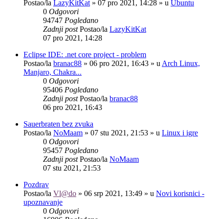
Postao/la
LazyKitKat
»
07 pro 2021, 14:28
» u
Ubuntu
0
Odgovori
94747
Pogledano
Zadnji post
Postao/la
LazyKitKat
07 pro 2021, 14:28
Eclipse IDE: .net core project - problem
Postao/la
branac88
»
06 pro 2021, 16:43
» u
Arch Linux,
Manjaro, Chakra...
0
Odgovori
95406
Pogledano
Zadnji post
Postao/la
branac88
06 pro 2021, 16:43
Sauerbraten bez zvuka
Postao/la
NoMaam
»
07 stu 2021, 21:53
» u
Linux i igre
0
Odgovori
95457
Pogledano
Zadnji post
Postao/la
NoMaam
07 stu 2021, 21:53
Pozdrav
Postao/la
Vl@do
»
06 srp 2021, 13:49
» u
Novi korisnici -
upoznavanje
0
Odgovori