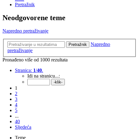
Pretražnik
Neodgovorene teme
Napredno pretraživanje
Napredno
Pretražnik
pretraživanje
Pronađeno više od 1000 rezultata
Stranica:
1
/
40
.
Idi na stranicu...:
1
2
3
4
5
...
40
Sljedeća
Teme