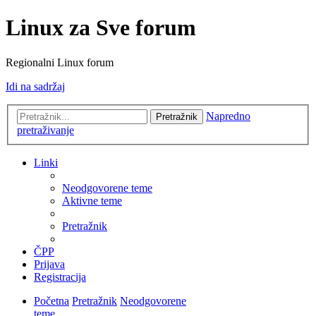
Linux za Sve forum
Regionalni Linux forum
Idi na sadržaj
Napredno
Pretražnik
pretraživanje
Linki
Neodgovorene teme
Aktivne teme
Pretražnik
ČPP
Prijava
Registracija
Početna
Pretražnik
Neodgovorene
teme