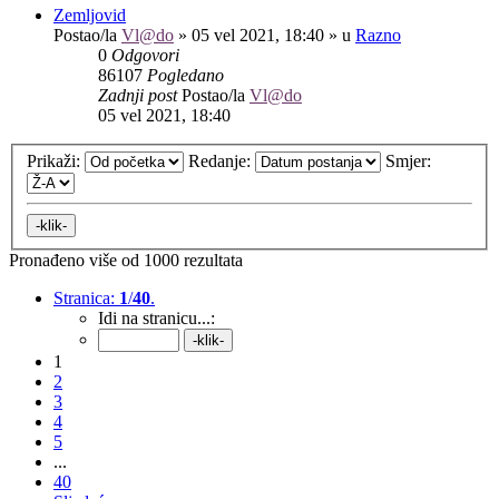
Zemljovid
Postao/la
Vl@do
»
05 vel 2021, 18:40
» u
Razno
0
Odgovori
86107
Pogledano
Zadnji post
Postao/la
Vl@do
05 vel 2021, 18:40
Prikaži:
Redanje:
Smjer:
Pronađeno više od 1000 rezultata
Stranica:
1
/
40
.
Idi na stranicu...:
1
2
3
4
5
...
40