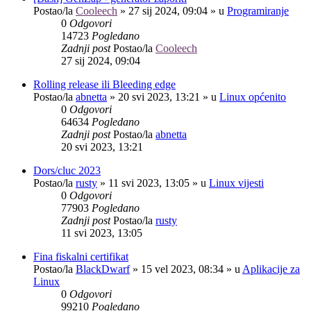
Postao/la
Cooleech
»
27 sij 2024, 09:04
» u
Programiranje
0
Odgovori
14723
Pogledano
Zadnji post
Postao/la
Cooleech
27 sij 2024, 09:04
Rolling release ili Bleeding edge
Postao/la
abnetta
»
20 svi 2023, 13:21
» u
Linux općenito
0
Odgovori
64634
Pogledano
Zadnji post
Postao/la
abnetta
20 svi 2023, 13:21
Dors/cluc 2023
Postao/la
rusty
»
11 svi 2023, 13:05
» u
Linux vijesti
0
Odgovori
77903
Pogledano
Zadnji post
Postao/la
rusty
11 svi 2023, 13:05
Fina fiskalni certifikat
Postao/la
BlackDwarf
»
15 vel 2023, 08:34
» u
Aplikacije za
Linux
0
Odgovori
99210
Pogledano