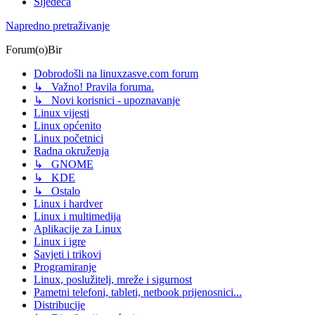
Sljedeća
Napredno pretraživanje
Forum(o)Bir
Dobrodošli na linuxzasve.com forum
↳ Važno! Pravila foruma.
↳ Novi korisnici - upoznavanje
Linux vijesti
Linux općenito
Linux početnici
Radna okruženja
↳ GNOME
↳ KDE
↳ Ostalo
Linux i hardver
Linux i multimedija
Aplikacije za Linux
Linux i igre
Savjeti i trikovi
Programiranje
Linux, poslužitelj, mreže i sigurnost
Pametni telefoni, tableti, netbook prijenosnici...
Distribucije