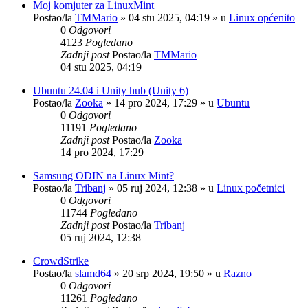
Moj komjuter za LinuxMint
Postao/la
TMMario
»
04 stu 2025, 04:19
» u
Linux općenito
0
Odgovori
4123
Pogledano
Zadnji post
Postao/la
TMMario
04 stu 2025, 04:19
Ubuntu 24.04 i Unity hub (Unity 6)
Postao/la
Zooka
»
14 pro 2024, 17:29
» u
Ubuntu
0
Odgovori
11191
Pogledano
Zadnji post
Postao/la
Zooka
14 pro 2024, 17:29
Samsung ODIN na Linux Mint?
Postao/la
Tribanj
»
05 ruj 2024, 12:38
» u
Linux početnici
0
Odgovori
11744
Pogledano
Zadnji post
Postao/la
Tribanj
05 ruj 2024, 12:38
CrowdStrike
Postao/la
slamd64
»
20 srp 2024, 19:50
» u
Razno
0
Odgovori
11261
Pogledano