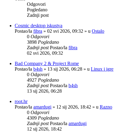
Odgovori
Pogledano
Zadnji post
Cosmic desktop iskustva
Postao/la
fibra
»
02 svi 2026, 09:32
» u
Ostalo
0
Odgovori
3898
Pogledano
Zadnji post
Postao/la
fibra
02 svi 2026, 09:32
Bad Company 2 & Project Rome
Postao/la
b4sh
»
13 sij 2026, 06:28
» u
Linux i igre
0
Odgovori
4927
Pogledano
Zadnji post
Postao/la
b4sh
13 sij 2026, 06:28
root.hr
Postao/la
amardugi
»
12 sij 2026, 18:42
» u
Razno
0
Odgovori
4309
Pogledano
Zadnji post
Postao/la
amardugi
12 sij 2026, 18:42