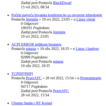
Zadnji post
Postao/la
BlackDwarf
15 vel 2023, 08:34
Počela najveća hrvatska konferencija za otvorene tehnologije
Postao/la
Jeremija
»
19 svi 2022, 23:05
» u
Linux vijesti
0
Odgovori
100191
Pogledano
Zadnji post
Postao/la
Jeremija
19 svi 2022, 23:05
ACPI ERROR prilikom bootanja
Postao/la
gstaraz
»
10 ožu 2022, 18:35
» u
Linux i hardver
0
Odgovori
92999
Pogledano
Zadnji post
Postao/la
gstaraz
10 ožu 2022, 18:35
TCPDF[PHP]
Postao/la
PezerAFC
»
28 vel 2022, 15:54
» u
Programiranje
0
Odgovori
94717
Pogledano
Zadnji post
Postao/la
PezerAFC
28 vel 2022, 15:54
Ubuntu Studio i RT Kernel