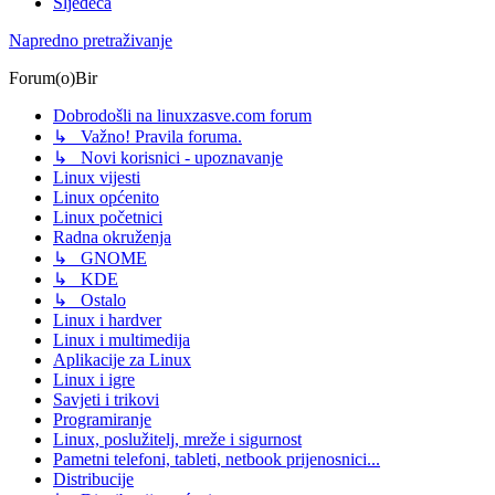
Sljedeća
Napredno pretraživanje
Forum(o)Bir
Dobrodošli na linuxzasve.com forum
↳ Važno! Pravila foruma.
↳ Novi korisnici - upoznavanje
Linux vijesti
Linux općenito
Linux početnici
Radna okruženja
↳ GNOME
↳ KDE
↳ Ostalo
Linux i hardver
Linux i multimedija
Aplikacije za Linux
Linux i igre
Savjeti i trikovi
Programiranje
Linux, poslužitelj, mreže i sigurnost
Pametni telefoni, tableti, netbook prijenosnici...
Distribucije