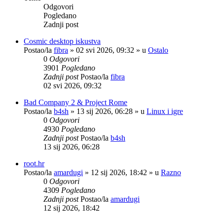
Odgovori
Pogledano
Zadnji post
Cosmic desktop iskustva
Postao/la
fibra
»
02 svi 2026, 09:32
» u
Ostalo
0
Odgovori
3901
Pogledano
Zadnji post
Postao/la
fibra
02 svi 2026, 09:32
Bad Company 2 & Project Rome
Postao/la
b4sh
»
13 sij 2026, 06:28
» u
Linux i igre
0
Odgovori
4930
Pogledano
Zadnji post
Postao/la
b4sh
13 sij 2026, 06:28
root.hr
Postao/la
amardugi
»
12 sij 2026, 18:42
» u
Razno
0
Odgovori
4309
Pogledano
Zadnji post
Postao/la
amardugi
12 sij 2026, 18:42