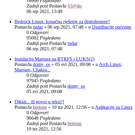
16906
Pogledano
Zadnji post
Postao/la
Vl@do
06 srp 2021, 13:49
Bedrock Linux: konačno rješenje za distrohopere?
Postao/la
rudar
»
06 srp 2021, 07:48
» u
Distribucije općenito
0
Odgovori
95002
Pogledano
Zadnji post
Postao/la
rudar
06 srp 2021, 07:48
Instalacija Manjara na BTRFS i LUKS(2)
Postao/la
domy_os
»
05 svi 2021, 09:08
» u
Arch Linux,
Manjaro, Chakra...
0
Odgovori
97945
Pogledano
Zadnji post
Postao/la
domy_os
05 svi 2021, 09:08
Diktat... ili govor u tekst?!
Postao/la
bertone
»
19 tra 2021, 12:56
» u
Aplikacije za Linux
0
Odgovori
96648
Pogledano
Zadnji post
Postao/la
bertone
19 tra 2021, 12:56