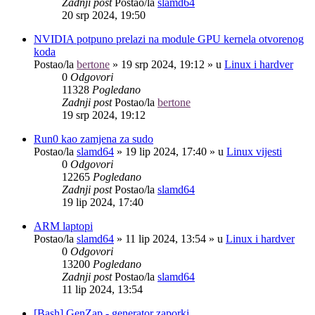
Zadnji post
Postao/la
slamd64
20 srp 2024, 19:50
NVIDIA potpuno prelazi na module GPU kernela otvorenog
koda
Postao/la
bertone
»
19 srp 2024, 19:12
» u
Linux i hardver
0
Odgovori
11328
Pogledano
Zadnji post
Postao/la
bertone
19 srp 2024, 19:12
Run0 kao zamjena za sudo
Postao/la
slamd64
»
19 lip 2024, 17:40
» u
Linux vijesti
0
Odgovori
12265
Pogledano
Zadnji post
Postao/la
slamd64
19 lip 2024, 17:40
ARM laptopi
Postao/la
slamd64
»
11 lip 2024, 13:54
» u
Linux i hardver
0
Odgovori
13200
Pogledano
Zadnji post
Postao/la
slamd64
11 lip 2024, 13:54
[Bash] GenZap - generator zaporki