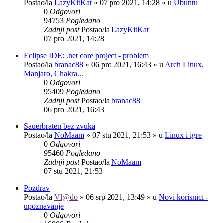
Postao/la
LazyKitKat
»
07 pro 2021, 14:28
» u
Ubuntu
0
Odgovori
94753
Pogledano
Zadnji post
Postao/la
LazyKitKat
07 pro 2021, 14:28
Eclipse IDE: .net core project - problem
Postao/la
branac88
»
06 pro 2021, 16:43
» u
Arch Linux,
Manjaro, Chakra...
0
Odgovori
95409
Pogledano
Zadnji post
Postao/la
branac88
06 pro 2021, 16:43
Sauerbraten bez zvuka
Postao/la
NoMaam
»
07 stu 2021, 21:53
» u
Linux i igre
0
Odgovori
95460
Pogledano
Zadnji post
Postao/la
NoMaam
07 stu 2021, 21:53
Pozdrav
Postao/la
Vl@do
»
06 srp 2021, 13:49
» u
Novi korisnici -
upoznavanje
0
Odgovori