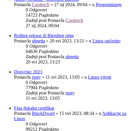
Postao/la
Cooleech
»
27 sij 2024, 09:04
» u
Programiranje
0
Odgovori
14723
Pogledano
Zadnji post
Postao/la
Cooleech
27 sij 2024, 09:04
Rolling release ili Bleeding edge
Postao/la
abnetta
»
20 svi 2023, 13:21
» u
Linux općenito
0
Odgovori
64636
Pogledano
Zadnji post
Postao/la
abnetta
20 svi 2023, 13:21
Dors/cluc 2023
Postao/la
rusty
»
11 svi 2023, 13:05
» u
Linux vijesti
0
Odgovori
77904
Pogledano
Zadnji post
Postao/la
rusty
11 svi 2023, 13:05
Fina fiskalni certifikat
Postao/la
BlackDwarf
»
15 vel 2023, 08:34
» u
Aplikacije za
Linux
0
Odgovori
99212
Pogledano