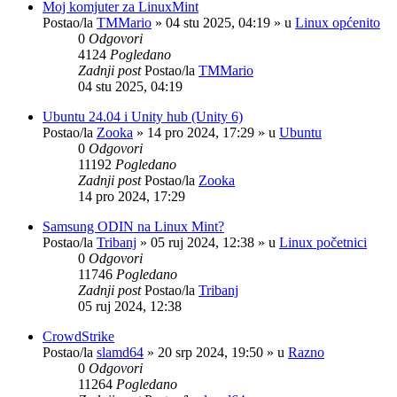
Moj komjuter za LinuxMint
Postao/la
TMMario
»
04 stu 2025, 04:19
» u
Linux općenito
0
Odgovori
4124
Pogledano
Zadnji post
Postao/la
TMMario
04 stu 2025, 04:19
Ubuntu 24.04 i Unity hub (Unity 6)
Postao/la
Zooka
»
14 pro 2024, 17:29
» u
Ubuntu
0
Odgovori
11192
Pogledano
Zadnji post
Postao/la
Zooka
14 pro 2024, 17:29
Samsung ODIN na Linux Mint?
Postao/la
Tribanj
»
05 ruj 2024, 12:38
» u
Linux početnici
0
Odgovori
11746
Pogledano
Zadnji post
Postao/la
Tribanj
05 ruj 2024, 12:38
CrowdStrike
Postao/la
slamd64
»
20 srp 2024, 19:50
» u
Razno
0
Odgovori
11264
Pogledano