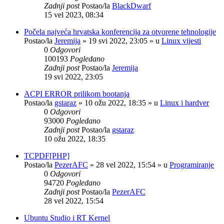
Zadnji post
Postao/la
BlackDwarf
15 vel 2023, 08:34
Počela najveća hrvatska konferencija za otvorene tehnologije
Postao/la
Jeremija
»
19 svi 2022, 23:05
» u
Linux vijesti
0
Odgovori
100193
Pogledano
Zadnji post
Postao/la
Jeremija
19 svi 2022, 23:05
ACPI ERROR prilikom bootanja
Postao/la
gstaraz
»
10 ožu 2022, 18:35
» u
Linux i hardver
0
Odgovori
93000
Pogledano
Zadnji post
Postao/la
gstaraz
10 ožu 2022, 18:35
TCPDF[PHP]
Postao/la
PezerAFC
»
28 vel 2022, 15:54
» u
Programiranje
0
Odgovori
94720
Pogledano
Zadnji post
Postao/la
PezerAFC
28 vel 2022, 15:54
Ubuntu Studio i RT Kernel