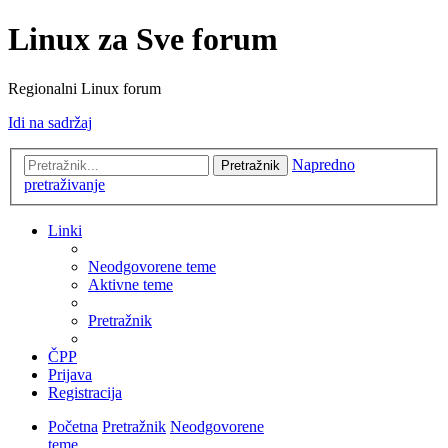
Linux za Sve forum
Regionalni Linux forum
Idi na sadržaj
Napredno
Pretražnik
pretraživanje
Linki
Neodgovorene teme
Aktivne teme
Pretražnik
ČPP
Prijava
Registracija
Početna
Pretražnik
Neodgovorene
teme