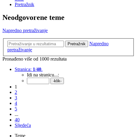
Pretražnik
Neodgovorene teme
Napredno pretraživanje
Napredno
Pretražnik
pretraživanje
Pronađeno više od 1000 rezultata
Stranica:
1
/
40
.
Idi na stranicu...:
1
2
3
4
5
...
40
Sljedeća
Teme