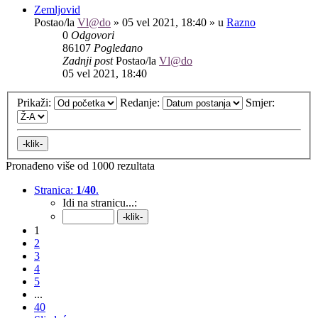
Zemljovid
Postao/la
Vl@do
»
05 vel 2021, 18:40
» u
Razno
0
Odgovori
86107
Pogledano
Zadnji post
Postao/la
Vl@do
05 vel 2021, 18:40
Prikaži:
Redanje:
Smjer:
Pronađeno više od 1000 rezultata
Stranica:
1
/
40
.
Idi na stranicu...:
1
2
3
4
5
...
40