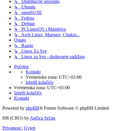
↳ Distribucije općenito
↳ Ubuntu
↳ openSUSE
↳ Fedora
↳ Debian
↳ PCLinuxOS i Mandriva
↳ Arch Linux, Manjaro, Chakra...
Ostalo
↳ Razno
↳ Linux Za Sve
↳ Linux za Sve - dodavanje sadržaja
Početna
Kontakt
Vremenska zona:
UTC+01:00
Izbriši kolačiće
Vremenska zona:
UTC+01:00
Izbriši kolačiće
Kontakt
Powered by
phpBB
® Forum Software © phpBB Limited
HR (CRO) by
Ančica Sečan
Privatnost
|
Uvjeti