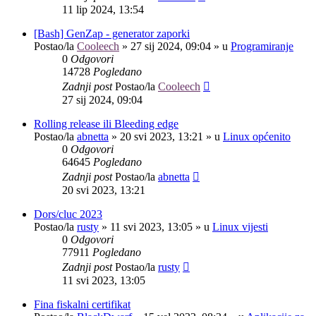
11 lip 2024, 13:54
[Bash] GenZap - generator zaporki
Postao/la
Cooleech
»
27 sij 2024, 09:04
» u
Programiranje
0
Odgovori
14728
Pogledano
Zadnji post
Postao/la
Cooleech
27 sij 2024, 09:04
Rolling release ili Bleeding edge
Postao/la
abnetta
»
20 svi 2023, 13:21
» u
Linux općenito
0
Odgovori
64645
Pogledano
Zadnji post
Postao/la
abnetta
20 svi 2023, 13:21
Dors/cluc 2023
Postao/la
rusty
»
11 svi 2023, 13:05
» u
Linux vijesti
0
Odgovori
77911
Pogledano
Zadnji post
Postao/la
rusty
11 svi 2023, 13:05
Fina fiskalni certifikat