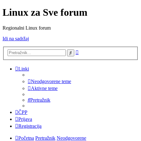
Linux za Sve forum
Regionalni Linux forum
Idi na sadržaj
Napredno
Pretražnik
pretraživanje
Linki
Neodgovorene teme
Aktivne teme
Pretražnik
ČPP
Prijava
Registracija
Početna
Pretražnik
Neodgovorene