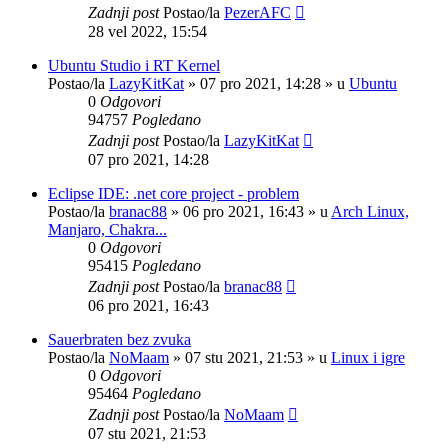
Zadnji post
Postao/la
PezerAFC
28 vel 2022, 15:54
Ubuntu Studio i RT Kernel
Postao/la
LazyKitKat
»
07 pro 2021, 14:28
» u
Ubuntu
0
Odgovori
94757
Pogledano
Zadnji post
Postao/la
LazyKitKat
07 pro 2021, 14:28
Eclipse IDE: .net core project - problem
Postao/la
branac88
»
06 pro 2021, 16:43
» u
Arch Linux,
Manjaro, Chakra...
0
Odgovori
95415
Pogledano
Zadnji post
Postao/la
branac88
06 pro 2021, 16:43
Sauerbraten bez zvuka
Postao/la
NoMaam
»
07 stu 2021, 21:53
» u
Linux i igre
0
Odgovori
95464
Pogledano
Zadnji post
Postao/la
NoMaam
07 stu 2021, 21:53