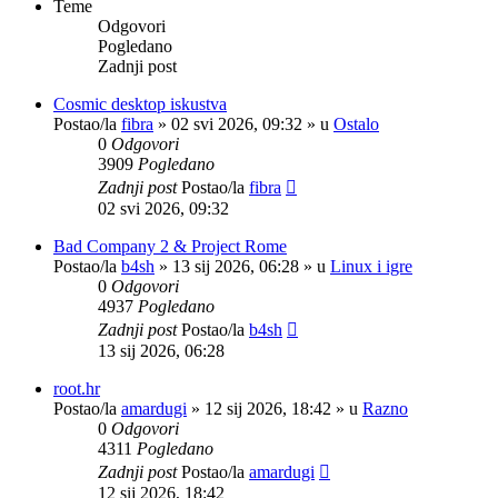
Teme
Odgovori
Pogledano
Zadnji post
Cosmic desktop iskustva
Postao/la
fibra
»
02 svi 2026, 09:32
» u
Ostalo
0
Odgovori
3909
Pogledano
Zadnji post
Postao/la
fibra
02 svi 2026, 09:32
Bad Company 2 & Project Rome
Postao/la
b4sh
»
13 sij 2026, 06:28
» u
Linux i igre
0
Odgovori
4937
Pogledano
Zadnji post
Postao/la
b4sh
13 sij 2026, 06:28
root.hr
Postao/la
amardugi
»
12 sij 2026, 18:42
» u
Razno
0
Odgovori
4311
Pogledano
Zadnji post
Postao/la
amardugi
12 sij 2026, 18:42