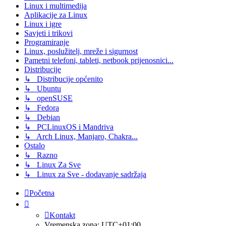
Linux i multimedija
Aplikacije za Linux
Linux i igre
Savjeti i trikovi
Programiranje
Linux, poslužitelj, mreže i sigurnost
Pametni telefoni, tableti, netbook prijenosnici...
Distribucije
↳ Distribucije općenito
↳ Ubuntu
↳ openSUSE
↳ Fedora
↳ Debian
↳ PCLinuxOS i Mandriva
↳ Arch Linux, Manjaro, Chakra...
Ostalo
↳ Razno
↳ Linux Za Sve
↳ Linux za Sve - dodavanje sadržaja
Početna
Kontakt
Vremenska zona:
UTC+01:00