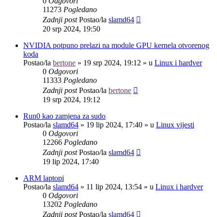
0
Odgovori
11273
Pogledano
Zadnji post
Postao/la
slamd64
20 srp 2024, 19:50
NVIDIA potpuno prelazi na module GPU kernela otvorenog
koda
Postao/la
bertone
»
19 srp 2024, 19:12
» u
Linux i hardver
0
Odgovori
11333
Pogledano
Zadnji post
Postao/la
bertone
19 srp 2024, 19:12
Run0 kao zamjena za sudo
Postao/la
slamd64
»
19 lip 2024, 17:40
» u
Linux vijesti
0
Odgovori
12266
Pogledano
Zadnji post
Postao/la
slamd64
19 lip 2024, 17:40
ARM laptopi
Postao/la
slamd64
»
11 lip 2024, 13:54
» u
Linux i hardver
0
Odgovori
13202
Pogledano
Zadnji post
Postao/la
slamd64