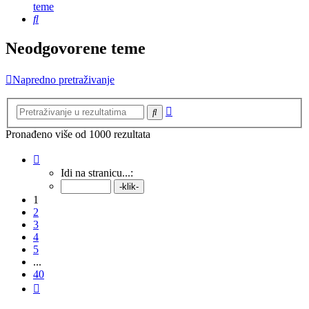
teme
Pretražnik
Neodgovorene teme
Napredno pretraživanje
Napredno
Pretražnik
pretraživanje
Pronađeno više od 1000 rezultata
Stranica:
1
/
40
.
Idi na stranicu...:
1
2
3
4
5
...
40
Sljedeća