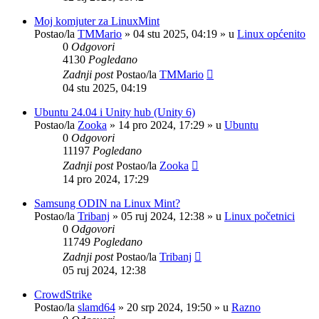
Moj komjuter za LinuxMint
Postao/la
TMMario
»
04 stu 2025, 04:19
» u
Linux općenito
0
Odgovori
4130
Pogledano
Zadnji post
Postao/la
TMMario
04 stu 2025, 04:19
Ubuntu 24.04 i Unity hub (Unity 6)
Postao/la
Zooka
»
14 pro 2024, 17:29
» u
Ubuntu
0
Odgovori
11197
Pogledano
Zadnji post
Postao/la
Zooka
14 pro 2024, 17:29
Samsung ODIN na Linux Mint?
Postao/la
Tribanj
»
05 ruj 2024, 12:38
» u
Linux početnici
0
Odgovori
11749
Pogledano
Zadnji post
Postao/la
Tribanj
05 ruj 2024, 12:38
CrowdStrike
Postao/la
slamd64
»
20 srp 2024, 19:50
» u
Razno