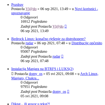
Pozdrav
Postao/la
Vl@do
»
06 srp 2021, 13:49
» u
Novi korisnici -
upoznavanje
0
Odgovori
16912
Pogledano
Zadnji post
Postao/la
Vl@do
06 srp 2021, 13:49
Bedrock Linux: konačno rješenje za distrohopere?
Postao/la
rudar
»
06 srp 2021, 07:48
» u
Distribucije općenito
0
Odgovori
95007
Pogledano
Zadnji post
Postao/la
rudar
06 srp 2021, 07:48
Instalacija Manjara na BTRFS i LUKS(2)
Postao/la
domy_os
»
05 svi 2021, 09:08
» u
Arch Linux,
Manjaro, Chakra...
0
Odgovori
97951
Pogledano
Zadnji post
Postao/la
domy_os
05 svi 2021, 09:08
Diktat... ili govor u tekst?!