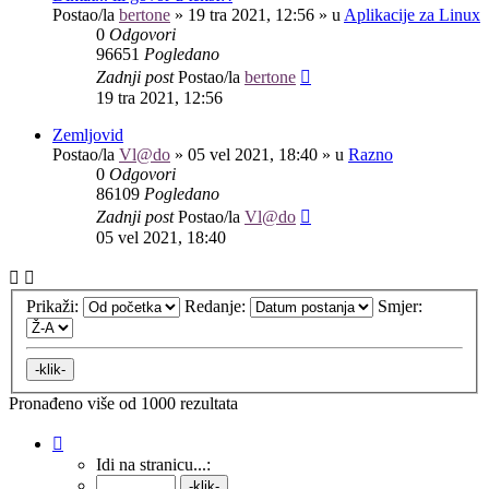
Postao/la
bertone
»
19 tra 2021, 12:56
» u
Aplikacije za Linux
0
Odgovori
96651
Pogledano
Zadnji post
Postao/la
bertone
19 tra 2021, 12:56
Zemljovid
Postao/la
Vl@do
»
05 vel 2021, 18:40
» u
Razno
0
Odgovori
86109
Pogledano
Zadnji post
Postao/la
Vl@do
05 vel 2021, 18:40
Prikaži:
Redanje:
Smjer:
Pronađeno više od 1000 rezultata
Stranica:
1
/
40
.
Idi na stranicu...: