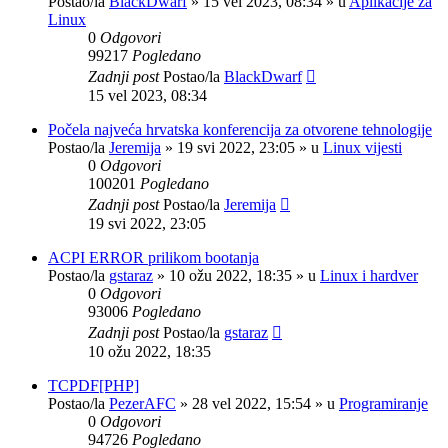
Postao/la
BlackDwarf
»
15 vel 2023, 08:34
» u
Aplikacije za
Linux
0
Odgovori
99217
Pogledano
Zadnji post
Postao/la
BlackDwarf
15 vel 2023, 08:34
Počela najveća hrvatska konferencija za otvorene tehnologije
Postao/la
Jeremija
»
19 svi 2022, 23:05
» u
Linux vijesti
0
Odgovori
100201
Pogledano
Zadnji post
Postao/la
Jeremija
19 svi 2022, 23:05
ACPI ERROR prilikom bootanja
Postao/la
gstaraz
»
10 ožu 2022, 18:35
» u
Linux i hardver
0
Odgovori
93006
Pogledano
Zadnji post
Postao/la
gstaraz
10 ožu 2022, 18:35
TCPDF[PHP]
Postao/la
PezerAFC
»
28 vel 2022, 15:54
» u
Programiranje
0
Odgovori
94726
Pogledano