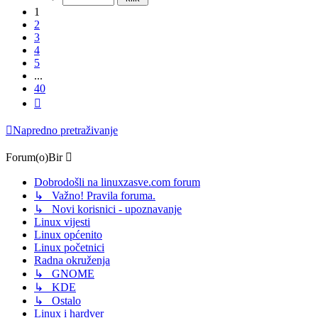
1
2
3
4
5
...
40
Sljedeća
Napredno pretraživanje
Forum(o)Bir
Dobrodošli na linuxzasve.com forum
↳ Važno! Pravila foruma.
↳ Novi korisnici - upoznavanje
Linux vijesti
Linux općenito
Linux početnici
Radna okruženja
↳ GNOME
↳ KDE
↳ Ostalo
Linux i hardver