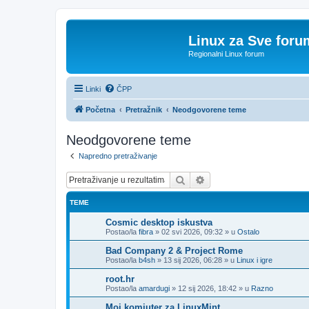
Linux za Sve foru
Regionalni Linux forum
Linki
ČPP
Početna
Pretražnik
Neodgovorene teme
Neodgovorene teme
Napredno pretraživanje
Pretražnik
Napredno pretraživanje
TEME
Cosmic desktop iskustva
Postao/la
fibra
»
02 svi 2026, 09:32
» u
Ostalo
Bad Company 2 & Project Rome
Postao/la
b4sh
»
13 sij 2026, 06:28
» u
Linux i igre
root.hr
Postao/la
amardugi
»
12 sij 2026, 18:42
» u
Razno
Moj komjuter za LinuxMint