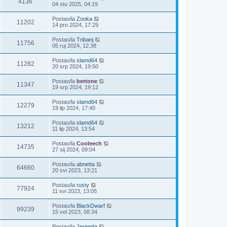
4136
04 stu 2025, 04:19
Postao/la
Zooka
11202
14 pro 2024, 17:29
Postao/la
Tribanj
11756
05 ruj 2024, 12:38
Postao/la
slamd64
11282
20 srp 2024, 19:50
Postao/la
bertone
11347
19 srp 2024, 19:12
Postao/la
slamd64
12279
19 lip 2024, 17:40
Postao/la
slamd64
13212
11 lip 2024, 13:54
Postao/la
Cooleech
14735
27 sij 2024, 09:04
Postao/la
abnetta
64660
20 svi 2023, 13:21
Postao/la
rusty
77924
11 svi 2023, 13:05
Postao/la
BlackDwarf
99239
15 vel 2023, 08:34
Postao/la
Jeremija