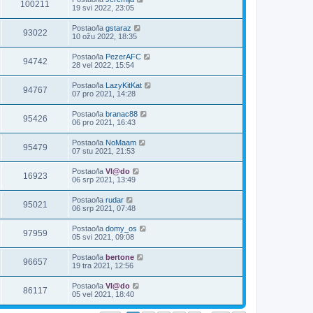
100211
19 svi 2022, 23:05
Postao/la
gstaraz
93022
10 ožu 2022, 18:35
Postao/la
PezerAFC
94742
28 vel 2022, 15:54
Postao/la
LazyKitKat
94767
07 pro 2021, 14:28
Postao/la
branac88
95426
06 pro 2021, 16:43
Postao/la
NoMaam
95479
07 stu 2021, 21:53
Postao/la
Vl@do
16923
06 srp 2021, 13:49
Postao/la
rudar
95021
06 srp 2021, 07:48
Postao/la
domy_os
97959
05 svi 2021, 09:08
Postao/la
bertone
96657
19 tra 2021, 12:56
Postao/la
Vl@do
86117
05 vel 2021, 18:40