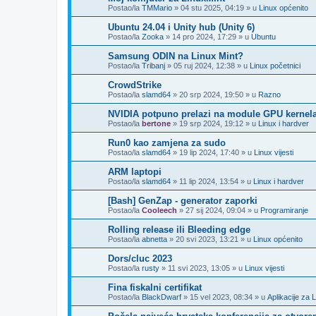
Postao/la
TMMario
»
04 stu 2025, 04:19
» u
Linux općenito
Ubuntu 24.04 i Unity hub (Unity 6)
Postao/la
Zooka
»
14 pro 2024, 17:29
» u
Ubuntu
Samsung ODIN na Linux Mint?
Postao/la
Tribanj
»
05 ruj 2024, 12:38
» u
Linux početnici
CrowdStrike
Postao/la
slamd64
»
20 srp 2024, 19:50
» u
Razno
NVIDIA potpuno prelazi na module GPU kernel
Postao/la
bertone
»
19 srp 2024, 19:12
» u
Linux i hardver
Run0 kao zamjena za sudo
Postao/la
slamd64
»
19 lip 2024, 17:40
» u
Linux vijesti
ARM laptopi
Postao/la
slamd64
»
11 lip 2024, 13:54
» u
Linux i hardver
[Bash] GenZap - generator zaporki
Postao/la
Cooleech
»
27 sij 2024, 09:04
» u
Programiranje
Rolling release ili Bleeding edge
Postao/la
abnetta
»
20 svi 2023, 13:21
» u
Linux općenito
Dors/cluc 2023
Postao/la
rusty
»
11 svi 2023, 13:05
» u
Linux vijesti
Fina fiskalni certifikat
Postao/la
BlackDwarf
»
15 vel 2023, 08:34
» u
Aplikacije za 