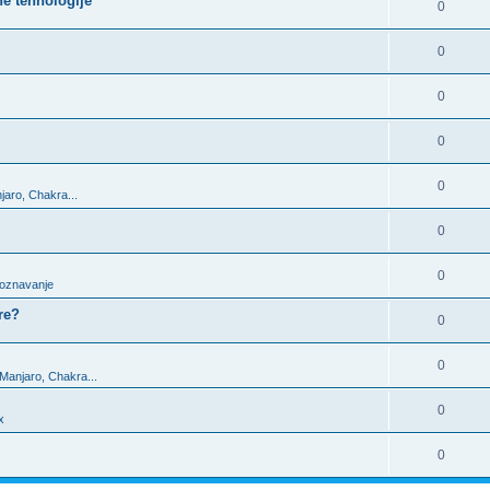
ne tehnologije
0
0
0
0
0
jaro, Chakra...
0
0
upoznavanje
re?
0
0
 Manjaro, Chakra...
0
x
0