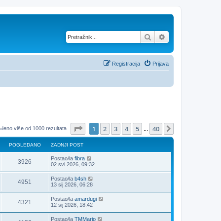
Pretražnik
Napredno pretraž
Registracija
Prijava
Stranica:
1
/
40
.
1
2
3
4
5
40
Sljedeća
đeno više od 1000 rezultata
...
POGLEDANO
ZADNJI POST
Postao/la
fibra
3926
02 svi 2026, 09:32
Postao/la
b4sh
4951
13 sij 2026, 06:28
Postao/la
amardugi
4321
12 sij 2026, 18:42
Postao/la
TMMario