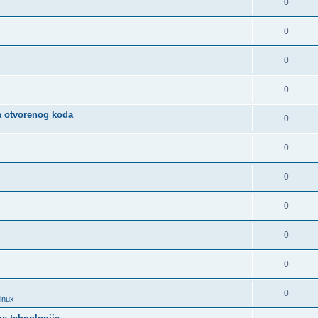
0
0
0
0
a otvorenog koda
0
0
0
0
0
0
0
Linux