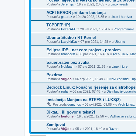
Počela najveća hrvatska konferencija za otvore
Postao/la
Jeremija
»
19 svi 2022, 23:05
» u
Linux vijesti
ACPI ERROR prilikom bootanja
Postao/la
gstaraz
»
10 ožu 2022, 18:35
» u
Linux i hardver
TCPDF[PHP]
Postao/la
PezerAFC
»
28 vel 2022, 15:54
» u
Programiranje
Ubuntu Studio i RT Kernel
Postao/la
LazyKitKat
»
07 pro 2021, 14:28
» u
Ubuntu
Eclipse IDE: .net core project - problem
Postao/la
branac88
»
06 pro 2021, 16:43
» u
Arch Linux, Man
Sauerbraten bez zvuka
Postao/la
NoMaam
»
07 stu 2021, 21:53
» u
Linux i igre
Pozdrav
Postao/la
Vl@do
»
06 srp 2021, 13:49
» u
Novi korisnici - 
Bedrock Linux: konačno rješenje za distrohope
Postao/la
rudar
»
06 srp 2021, 07:48
» u
Distribucije općenito
Instalacija Manjara na BTRFS i LUKS(2)
Postao/la
domy_os
»
05 svi 2021, 09:08
» u
Arch Linux,
Diktat... ili govor u tekst?!
Postao/la
bertone
»
19 tra 2021, 12:56
» u
Aplikacije za Linu
Zemljovid
Postao/la
Vl@do
»
05 vel 2021, 18:40
» u
Razno