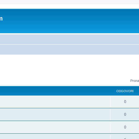
m
Prona
ODGOVORI
0
0
0