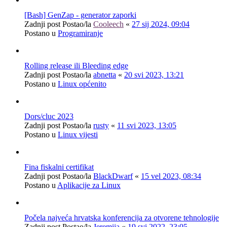
[Bash] GenZap - generator zaporki
Zadnji post Postao/la
Cooleech
«
27 sij 2024, 09:04
Postano u
Programiranje
Rolling release ili Bleeding edge
Zadnji post Postao/la
abnetta
«
20 svi 2023, 13:21
Postano u
Linux općenito
Dors/cluc 2023
Zadnji post Postao/la
rusty
«
11 svi 2023, 13:05
Postano u
Linux vijesti
Fina fiskalni certifikat
Zadnji post Postao/la
BlackDwarf
«
15 vel 2023, 08:34
Postano u
Aplikacije za Linux
Počela najveća hrvatska konferencija za otvorene tehnologije
Zadnji post Postao/la
Jeremija
«
19 svi 2022, 23:05