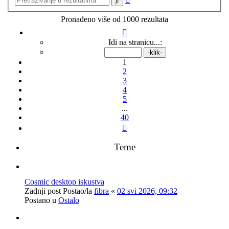
pretraživanje
Pronađeno više od 1000 rezultata
Stranica:
1
/
40
.
Idi na stranicu...:
1
2
3
4
5
...
40
Sljedeća
Teme
Cosmic desktop iskustva
Zadnji post Postao/la
fibra
«
02 svi 2026, 09:32
Postano u
Ostalo