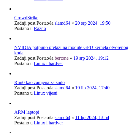
CrowdStrike
Zadnji post Postao/la
slamd64
«
20 srp 2024, 19:50
Postano u
Razno
NVIDIA potpuno prelazi na module GPU kernela otvorenog
koda
Zadnji post Postao/la
bertone
«
19 srp 2024, 19:12
Postano u
Linux i hardver
Run0 kao zamjena za sudo
Zadnji post Postao/la
slamd64
«
19 lip 2024, 17:40
Postano u
Linux vijesti
ARM laptopi
Zadnji post Postao/la
slamd64
«
11 lip 2024, 13:54
Postano u
Linux i hardver