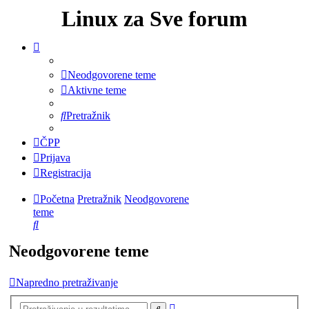
Linux za Sve forum
Neodgovorene teme
Aktivne teme
Pretražnik
ČPP
Prijava
Registracija
Početna
Pretražnik
Neodgovorene
teme
Pretražnik
Neodgovorene teme
Napredno pretraživanje
Napredno
Pretražnik