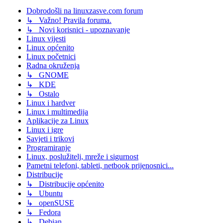
Dobrodošli na linuxzasve.com forum
↳ Važno! Pravila foruma.
↳ Novi korisnici - upoznavanje
Linux vijesti
Linux općenito
Linux početnici
Radna okruženja
↳ GNOME
↳ KDE
↳ Ostalo
Linux i hardver
Linux i multimedija
Aplikacije za Linux
Linux i igre
Savjeti i trikovi
Programiranje
Linux, poslužitelj, mreže i sigurnost
Pametni telefoni, tableti, netbook prijenosnici...
Distribucije
↳ Distribucije općenito
↳ Ubuntu
↳ openSUSE
↳ Fedora
↳ Debian