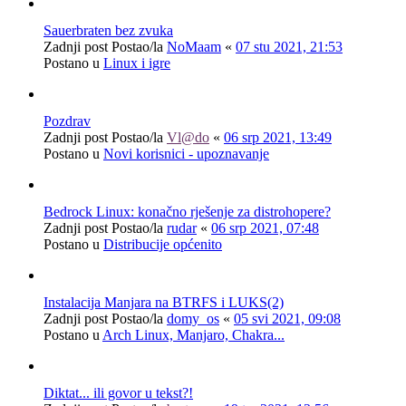
Sauerbraten bez zvuka
Zadnji post Postao/la
NoMaam
«
07 stu 2021, 21:53
Postano u
Linux i igre
Pozdrav
Zadnji post Postao/la
Vl@do
«
06 srp 2021, 13:49
Postano u
Novi korisnici - upoznavanje
Bedrock Linux: konačno rješenje za distrohopere?
Zadnji post Postao/la
rudar
«
06 srp 2021, 07:48
Postano u
Distribucije općenito
Instalacija Manjara na BTRFS i LUKS(2)
Zadnji post Postao/la
domy_os
«
05 svi 2021, 09:08
Postano u
Arch Linux, Manjaro, Chakra...
Diktat... ili govor u tekst?!