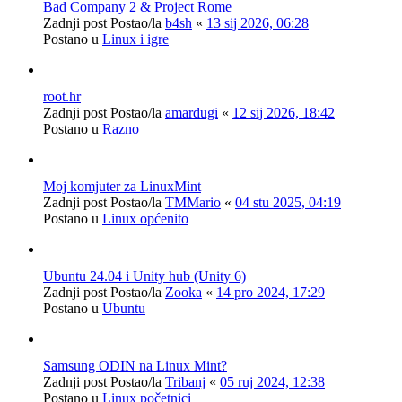
Bad Company 2 & Project Rome
Zadnji post Postao/la
b4sh
«
13 sij 2026, 06:28
Postano u
Linux i igre
root.hr
Zadnji post Postao/la
amardugi
«
12 sij 2026, 18:42
Postano u
Razno
Moj komjuter za LinuxMint
Zadnji post Postao/la
TMMario
«
04 stu 2025, 04:19
Postano u
Linux općenito
Ubuntu 24.04 i Unity hub (Unity 6)
Zadnji post Postao/la
Zooka
«
14 pro 2024, 17:29
Postano u
Ubuntu
Samsung ODIN na Linux Mint?
Zadnji post Postao/la
Tribanj
«
05 ruj 2024, 12:38
Postano u
Linux početnici