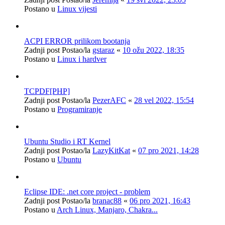
Postano u
Linux vijesti
ACPI ERROR prilikom bootanja
Zadnji post Postao/la
gstaraz
«
10 ožu 2022, 18:35
Postano u
Linux i hardver
TCPDF[PHP]
Zadnji post Postao/la
PezerAFC
«
28 vel 2022, 15:54
Postano u
Programiranje
Ubuntu Studio i RT Kernel
Zadnji post Postao/la
LazyKitKat
«
07 pro 2021, 14:28
Postano u
Ubuntu
Eclipse IDE: .net core project - problem
Zadnji post Postao/la
branac88
«
06 pro 2021, 16:43
Postano u
Arch Linux, Manjaro, Chakra...