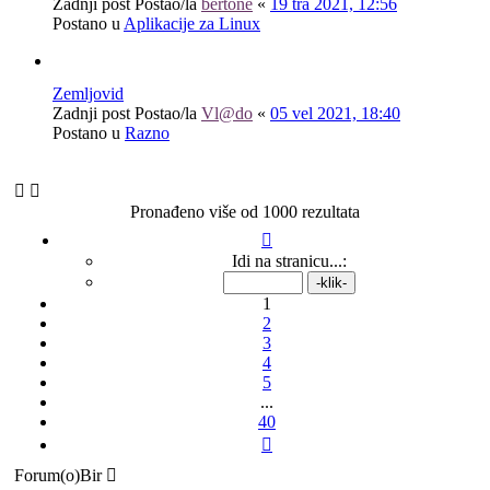
Zadnji post Postao/la
bertone
«
19 tra 2021, 12:56
Postano u
Aplikacije za Linux
Zemljovid
Zadnji post Postao/la
Vl@do
«
05 vel 2021, 18:40
Postano u
Razno
Pronađeno više od 1000 rezultata
Stranica:
1
/
40
.
Idi na stranicu...:
1
2
3
4
5
...
40
Sljedeća
Forum(o)Bir