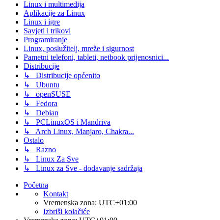
Linux i multimedija
Aplikacije za Linux
Linux i igre
Savjeti i trikovi
Programiranje
Linux, poslužitelj, mreže i sigurnost
Pametni telefoni, tableti, netbook prijenosnici...
Distribucije
↳ Distribucije općenito
↳ Ubuntu
↳ openSUSE
↳ Fedora
↳ Debian
↳ PCLinuxOS i Mandriva
↳ Arch Linux, Manjaro, Chakra...
Ostalo
↳ Razno
↳ Linux Za Sve
↳ Linux za Sve - dodavanje sadržaja
Početna
Kontakt
Vremenska zona:
UTC+01:00
Izbriši kolačiće