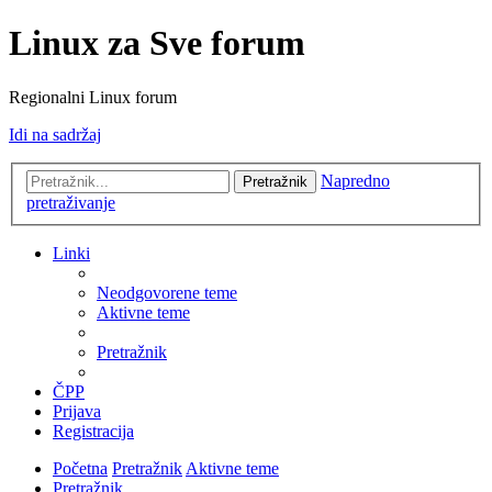
Linux za Sve forum
Regionalni Linux forum
Idi na sadržaj
Napredno
Pretražnik
pretraživanje
Linki
Neodgovorene teme
Aktivne teme
Pretražnik
ČPP
Prijava
Registracija
Početna
Pretražnik
Aktivne teme
Pretražnik