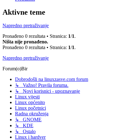
Aktivne teme
Napredno pretraživanje
Pronađeno 0 rezultata • Stranica:
1
/
1
.
Ništa nije pronađeno.
Pronađeno 0 rezultata • Stranica:
1
/
1
.
Napredno pretraživanje
Forum(o)Bir
Dobrodošli na linuxzasve.com forum
↳ Važno! Pravila foruma.
↳ Novi korisnici - upoznavanje
Linux vijesti
Linux općenito
Linux početnici
Radna okruženja
↳ GNOME
↳ KDE
↳ Ostalo
Linux i hardver