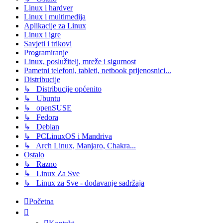
Linux i hardver
Linux i multimedija
Aplikacije za Linux
Linux i igre
Savjeti i trikovi
Programiranje
Linux, poslužitelj, mreže i sigurnost
Pametni telefoni, tableti, netbook prijenosnici...
Distribucije
↳ Distribucije općenito
↳ Ubuntu
↳ openSUSE
↳ Fedora
↳ Debian
↳ PCLinuxOS i Mandriva
↳ Arch Linux, Manjaro, Chakra...
Ostalo
↳ Razno
↳ Linux Za Sve
↳ Linux za Sve - dodavanje sadržaja
Početna