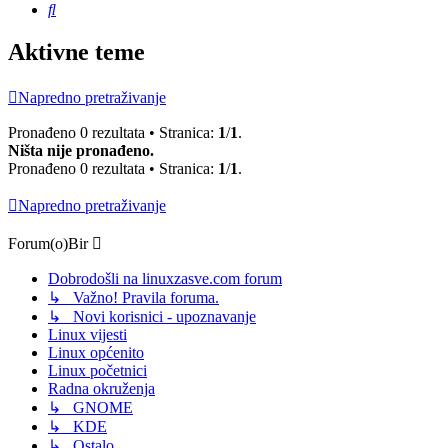
Pretražnik
Aktivne teme
Napredno pretraživanje
Pronađeno 0 rezultata • Stranica:
1
/
1
.
Ništa nije pronađeno.
Pronađeno 0 rezultata • Stranica:
1
/
1
.
Napredno pretraživanje
Forum(o)Bir
Dobrodošli na linuxzasve.com forum
↳ Važno! Pravila foruma.
↳ Novi korisnici - upoznavanje
Linux vijesti
Linux općenito
Linux početnici
Radna okruženja
↳ GNOME
↳ KDE
↳ Ostalo