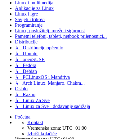
Linux i multimedija
Aplikacije za Linux
Linux i igre
Savjeti i trikovi
Programiranje
Linux, poslužitelj, mreže i sigurnost
Pametni telefoni, tableti, netbook prijenosnici...
Distribucije
↳ Distribucije općenito
↳ Ubuntu
↳ openSUSE
↳ Fedora
↳ Debian
↳ PCLinuxOS i Mandriva
↳ Arch Linux, Manjaro, Chakra...
Ostalo
↳ Razno
↳ Linux Za Sve
↳ Linux za Sve - dodavanje sadržaja
Početna
Kontakt
Vremenska zona:
UTC+01:00
Izbriši kolačiće