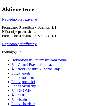
Aktivne teme
Napredno pretraživanje
Pronađeno 0 rezultata • Stranica:
1
/
1
.
Ništa nije pronađeno.
Pronađeno 0 rezultata • Stranica:
1
/
1
.
Napredno pretraživanje
Forum(o)Bir
Dobrodošli na linuxzasve.com forum
↳ Važno! Pravila foruma.
↳ Novi korisnici - upoznavanje
Linux vijesti
Linux općenito
Linux početnici
Radna okruženja
↳ GNOME
↳ KDE
↳ Ostalo
Linux i hardver