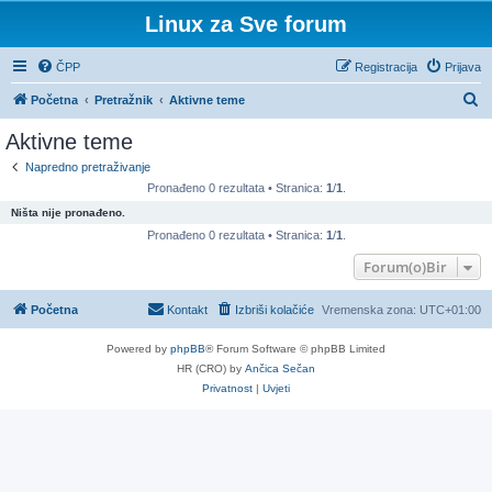
Linux za Sve forum
ČPP
Registracija
Prijava
P
Početna
Pretražnik
Aktivne teme
r
Aktivne teme
e
Napredno pretraživanje
t
Pronađeno 0 rezultata • Stranica:
1
/
1
.
r
Ništa nije pronađeno.
a
Pronađeno 0 rezultata • Stranica:
1
/
1
.
ž
Forum(o)Bir
n
Početna
Kontakt
Izbriši kolačiće
Vremenska zona:
UTC+01:00
i
k
Powered by
phpBB
® Forum Software © phpBB Limited
HR (CRO) by
Ančica Sečan
Privatnost
|
Uvjeti