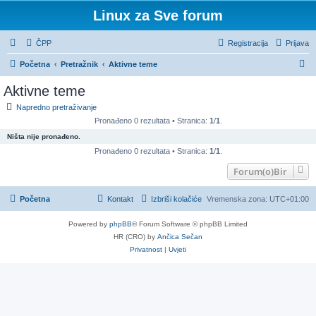
Linux za Sve forum
ČPP
Registracija
Prijava
P
Početna
Pretražnik
Aktivne teme
r
Aktivne teme
e
Napredno pretraživanje
t
Pronađeno 0 rezultata • Stranica:
1
/
1
.
r
Ništa nije pronađeno.
a
Pronađeno 0 rezultata • Stranica:
1
/
1
.
ž
Forum(o)Bir
n
Početna
Kontakt
Izbriši kolačiće
Vremenska zona:
UTC+01:00
i
k
Powered by
phpBB
® Forum Software © phpBB Limited
HR (CRO) by
Ančica Sečan
Privatnost
|
Uvjeti