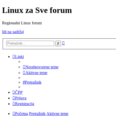
Linux za Sve forum
Regionalni Linux forum
Idi na sadržaj
Napredno
Pretražnik
pretraživanje
Linki
Neodgovorene teme
Aktivne teme
Pretražnik
ČPP
Prijava
Registracija
Početna
Pretražnik
Aktivne teme