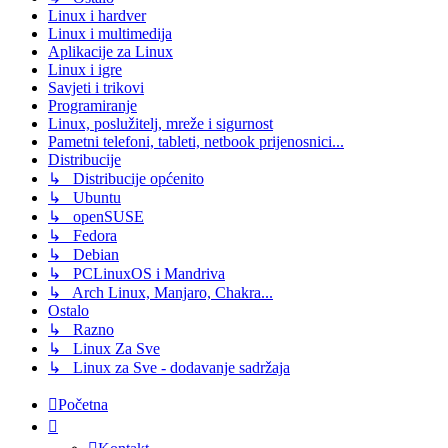
Linux i hardver
Linux i multimedija
Aplikacije za Linux
Linux i igre
Savjeti i trikovi
Programiranje
Linux, poslužitelj, mreže i sigurnost
Pametni telefoni, tableti, netbook prijenosnici...
Distribucije
↳ Distribucije općenito
↳ Ubuntu
↳ openSUSE
↳ Fedora
↳ Debian
↳ PCLinuxOS i Mandriva
↳ Arch Linux, Manjaro, Chakra...
Ostalo
↳ Razno
↳ Linux Za Sve
↳ Linux za Sve - dodavanje sadržaja
Početna