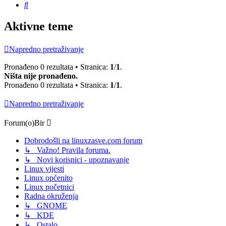
Pretražnik
Aktivne teme
Napredno pretraživanje
Pronađeno 0 rezultata • Stranica:
1
/
1
.
Ništa nije pronađeno.
Pronađeno 0 rezultata • Stranica:
1
/
1
.
Napredno pretraživanje
Forum(o)Bir
Dobrodošli na linuxzasve.com forum
↳ Važno! Pravila foruma.
↳ Novi korisnici - upoznavanje
Linux vijesti
Linux općenito
Linux početnici
Radna okruženja
↳ GNOME
↳ KDE
↳ Ostalo