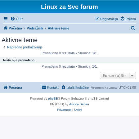
Linux za Sve forum
ČPP
Registracija
Prijava
P
Početna
Pretražnik
Aktivne teme
r
Aktivne teme
e
Napredno pretraživanje
t
Pronađeno 0 rezultata • Stranica:
1
/
1
.
r
Ništa nije pronađeno.
a
Pronađeno 0 rezultata • Stranica:
1
/
1
.
ž
Forum(o)Bir
n
Početna
Kontakt
Izbriši kolačiće
Vremenska zona:
UTC+01:00
i
k
Powered by
phpBB
® Forum Software © phpBB Limited
HR (CRO) by
Ančica Sečan
Privatnost
|
Uvjeti