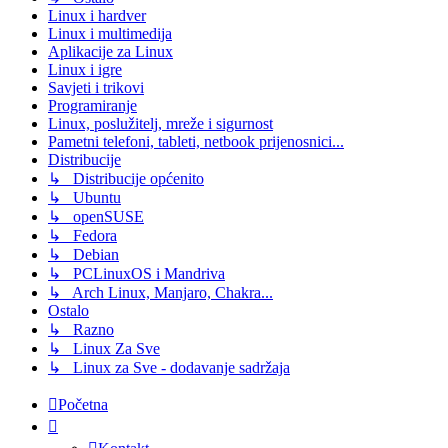
Linux i hardver
Linux i multimedija
Aplikacije za Linux
Linux i igre
Savjeti i trikovi
Programiranje
Linux, poslužitelj, mreže i sigurnost
Pametni telefoni, tableti, netbook prijenosnici...
Distribucije
↳ Distribucije općenito
↳ Ubuntu
↳ openSUSE
↳ Fedora
↳ Debian
↳ PCLinuxOS i Mandriva
↳ Arch Linux, Manjaro, Chakra...
Ostalo
↳ Razno
↳ Linux Za Sve
↳ Linux za Sve - dodavanje sadržaja
Početna