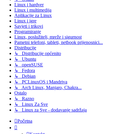
Linux i hardver
Linux i multimedija
Aplikacije za Linux
Linux i igre
Savjeti i trikovi
Programiranje
Linux, poslužitelj, mreže i sigurnost
Pametni telefoni, tableti, netbook prijenosnici...
Distribucije
↳ Distribucije općenito
↳ Ubuntu
↳ openSUSE
↳ Fedora
↳ Debian
↳ PCLinuxOS i Mandriva
↳ Arch Linux, Manjaro, Chakra...
Ostalo
↳ Razno
↳ Linux Za Sve
↳ Linux za Sve - dodavanje sadržaja
Početna