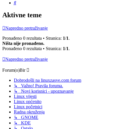
Pretražnik
Aktivne teme
Napredno pretraživanje
Pronađeno 0 rezultata • Stranica:
1
/
1
.
Ništa nije pronađeno.
Pronađeno 0 rezultata • Stranica:
1
/
1
.
Napredno pretraživanje
Forum(o)Bir
Dobrodošli na linuxzasve.com forum
↳ Važno! Pravila foruma.
↳ Novi korisnici - upoznavanje
Linux vijesti
Linux općenito
Linux početnici
Radna okruženja
↳ GNOME
↳ KDE
↳ Ostalo