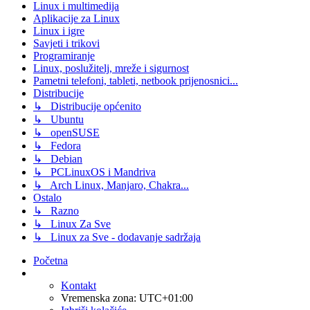
Linux i multimedija
Aplikacije za Linux
Linux i igre
Savjeti i trikovi
Programiranje
Linux, poslužitelj, mreže i sigurnost
Pametni telefoni, tableti, netbook prijenosnici...
Distribucije
↳ Distribucije općenito
↳ Ubuntu
↳ openSUSE
↳ Fedora
↳ Debian
↳ PCLinuxOS i Mandriva
↳ Arch Linux, Manjaro, Chakra...
Ostalo
↳ Razno
↳ Linux Za Sve
↳ Linux za Sve - dodavanje sadržaja
Početna
Kontakt
Vremenska zona:
UTC+01:00