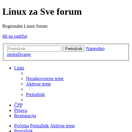
Linux za Sve forum
Regionalni Linux forum
Idi na sadržaj
Napredno
Pretražnik
pretraživanje
Linki
Neodgovorene teme
Aktivne teme
Pretražnik
ČPP
Prijava
Registracija
Početna
Pretražnik
Aktivne teme
Pretražnik