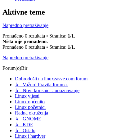
Aktivne teme
Napredno pretraživanje
Pronađeno 0 rezultata • Stranica:
1
/
1
.
Ništa nije pronađeno.
Pronađeno 0 rezultata • Stranica:
1
/
1
.
Napredno pretraživanje
Forum(o)Bir
Dobrodošli na linuxzasve.com forum
↳ Važno! Pravila foruma.
↳ Novi korisnici - upoznavanje
Linux vijesti
Linux općenito
Linux početnici
Radna okruženja
↳ GNOME
↳ KDE
↳ Ostalo
Linux i hardver