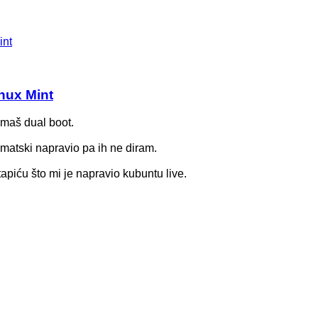
int
nux Mint
imaš dual boot.
matski napravio pa ih ne diram.
iću što mi je napravio kubuntu live.