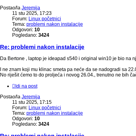
Postao/la
Jeremija
11 stu 2025, 17:23
Forum:
Linux početnici
Tema:
problemi nakon instalacije
Odgovori:
10
Pogledano:
3424
Re: problemi nakon instalacije
Da Bertone , laptop je ideapad s540 i original win10 je bio na 
I ne znam koji mu klinac smeta pa neće da se nadogradi sa 22.
No riješit ćemo to do proljeća i novog 26.04., trenutno ne bih 
Idi na post
Postao/la
Jeremija
11 stu 2025, 17:15
Forum:
Linux početnici
Tema:
problemi nakon instalacije
Odgovori:
10
Pogledano:
3424
Re: problemi nakon instalacije