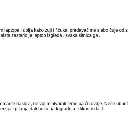
 laptopa i ubija kako zuji i fićuka, predavač me slabo čuje od 
sta zastario je laptop izgleda , svaka sitnica ga ...
 Zanemarite naslov , ne volim otvarati teme pa ću ovdje. Neće ub
zija i pitanja dali hoću nadogradnju, kliknem da, t ...