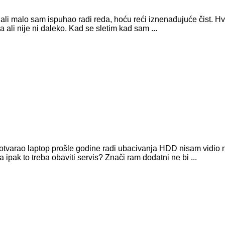
ine ali malo sam ispuhao radi reda, hoću reći iznenađujuće čist
ila ali nije ni daleko. Kad se sletim kad sam ...
otvarao laptop prošle godine radi ubacivanja HDD nisam vidio 
 ipak to treba obaviti servis? Znači ram dodatni ne bi ...