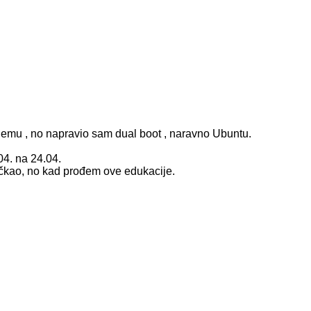
njemu , no napravio sam dual boot , naravno Ubuntu.
04. na 24.04.
čačkao, no kad prođem ove edukacije.