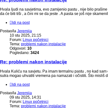
Hvala ljudi na savjetima, evo zamijenio pastu , nije bilo praš
da će biti tiši , a čini mi se da jeste . A pasta se još nije skamen
Idi na post
Postao/la
Jeremija
10 stu 2025, 21:15
Forum:
Linux početnici
Tema:
problemi nakon instalacije
Odgovori:
10
Pogledano:
3424
Re: problemi nakon instalacije
Hvala Kuliću na savjetu. Pa imam termalnu pastu , no kad sam 
sutra mogao uhvatiti vremena pa namazati i očistiti. Što misliš da
Idi na post
Postao/la
Jeremija
09 stu 2025, 14:31
Forum:
Linux početnici
Tema:
problemi nakon instalacije