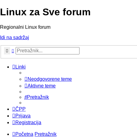
Linux za Sve forum
Regionalni Linux forum
Idi na sadržaj
Pretražnik
Napredno pretraživanje
Linki
Neodgovorene teme
Aktivne teme
Pretražnik
ČPP
Prijava
Registracija
Početna
Pretražnik