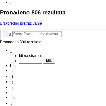
Pretražnik
Pronađeno 806 rezultata
Napredno pretraživanje
Pretražnik
Napredno pretraživanje
Pronađeno 806 rezultata
Stranica:
1
/
81
.
Idi na stranicu...:
1
2
3
4
5
...
81
Sljedeća