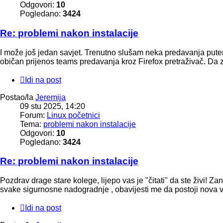
Odgovori:
10
Pogledano:
3424
Re: problemi nakon instalacije
I može još jedan savjet. Trenutno slušam neka predavanja putem
običan prijenos teams predavanja kroz Firefox pretraživač. Da zai
Idi na post
Postao/la
Jeremija
09 stu 2025, 14:20
Forum:
Linux početnici
Tema:
problemi nakon instalacije
Odgovori:
10
Pogledano:
3424
Re: problemi nakon instalacije
Pozdrav drage stare kolege, lijepo vas je "čitati" da ste živi!
svake sigurnosne nadogradnje , obavijesti me da postoji nova ver
Idi na post