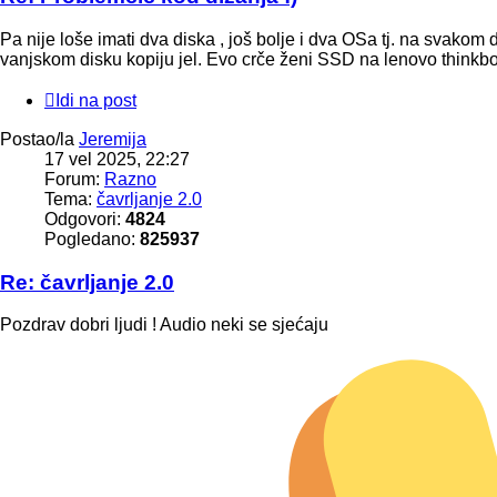
Pa nije loše imati dva diska , još bolje i dva OSa tj. na svakom 
vanjskom disku kopiju jel. Evo crče ženi SSD na lenovo thinkbook
Idi na post
Postao/la
Jeremija
17 vel 2025, 22:27
Forum:
Razno
Tema:
čavrljanje 2.0
Odgovori:
4824
Pogledano:
825937
Re: čavrljanje 2.0
Pozdrav dobri ljudi ! Audio neki se sjećaju