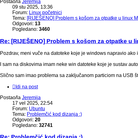
Postao/la
Jeremija
09 stu 2025, 13:36
Forum:
Linux početnici
Tema:
[RIJEŠENO] Problem s košom za otpatke u linux M
Odgovori:
13
Pogledano:
3460
Re: [RIJEŠENO] Problem s košom za otpatke u li
Pozdrav, meni vuče na datoteke koje je windows napravio ako 
I sam na diskovima imam neke win datoteke koje je sustav auto
Slično sam imao problema sa zaključanom particiom na USB štap
Idi na post
Postao/la
Jeremija
17 vel 2025, 22:54
Forum:
Ubuntu
Tema:
Problemčić kod dizanja :)
Odgovori:
20
Pogledano:
32741
Re: Problemčić kod dizanja :)