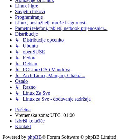
Aplikacije za Linux
Linux i igre
Savjeti i trikovi
Programiranje
Linux, poslužitelj, mreže i sigurnost
Pametni telefoni, tableti, netbook prijenosnici...
Distribucije
↳ Distribucije općenito
↳ Ubuntu
↳ openSUSE
↳ Fedora
↳ Debian
↳ PCLinuxOS i Mandriva
↳ Arch Linux, Manjaro, Chakra...
Ostalo
↳ Razno
↳ Linux Za Sve
↳ Linux za Sve - dodavanje sadržaja
Početna
Vremenska zona:
UTC+01:00
Izbriši kolačiće
Kontakt
Powered by
phpBB
® Forum Software © phpBB Limited