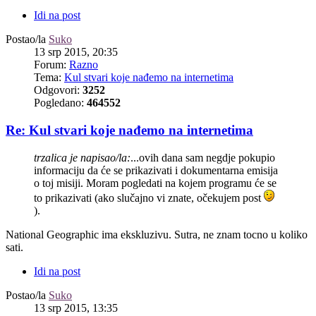
Idi na post
Postao/la
Suko
13 srp 2015, 20:35
Forum:
Razno
Tema:
Kul stvari koje nađemo na internetima
Odgovori:
3252
Pogledano:
464552
Re: Kul stvari koje nađemo na internetima
trzalica je napisao/la:
...ovih dana sam negdje pokupio
informaciju da će se prikazivati i dokumentarna emisija
o toj misiji. Moram pogledati na kojem programu će se
to prikazivati (ako slučajno vi znate, očekujem post
).
National Geographic ima ekskluzivu. Sutra, ne znam tocno u koliko
sati.
Idi na post
Postao/la
Suko
13 srp 2015, 13:35