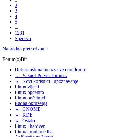
2
3
4
5
...
1281
Sljedeća
Napredno pretraživanje
Forum(o)Bir
Dobrodošli na linuxzasve.com forum
↳ Važno! Pravila foruma.
↳ Novi korisnici - upoznavanje
Linux vijesti
Linux općenito
Linux početnici
Radna okruženja
↳ GNOME
↳ KDE
↳ Ostalo
Linux i hardver
Linux i multimedija