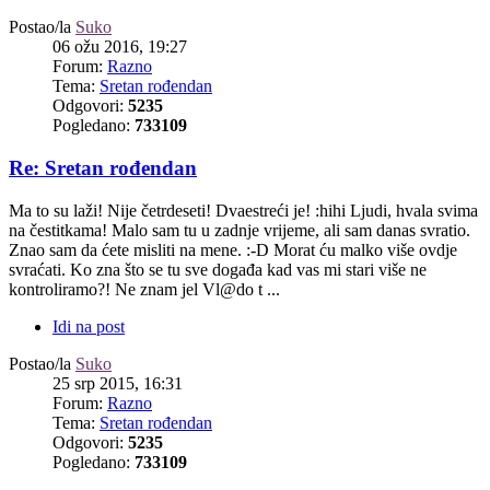
Postao/la
Suko
06 ožu 2016, 19:27
Forum:
Razno
Tema:
Sretan rođendan
Odgovori:
5235
Pogledano:
733109
Re: Sretan rođendan
Ma to su laži! Nije četrdeseti! Dvaestreći je! :hihi Ljudi, hvala svima
na čestitkama! Malo sam tu u zadnje vrijeme, ali sam danas svratio.
Znao sam da ćete misliti na mene. :-D Morat ću malko više ovdje
svraćati. Ko zna što se tu sve događa kad vas mi stari više ne
kontroliramo?! Ne znam jel Vl@do t ...
Idi na post
Postao/la
Suko
25 srp 2015, 16:31
Forum:
Razno
Tema:
Sretan rođendan
Odgovori:
5235
Pogledano:
733109