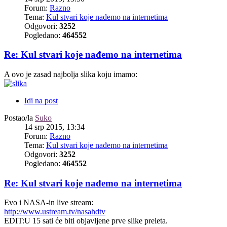
Forum:
Razno
Tema:
Kul stvari koje nađemo na internetima
Odgovori:
3252
Pogledano:
464552
Re: Kul stvari koje nađemo na internetima
A ovo je zasad najbolja slika koju imamo:
Idi na post
Postao/la
Suko
14 srp 2015, 13:34
Forum:
Razno
Tema:
Kul stvari koje nađemo na internetima
Odgovori:
3252
Pogledano:
464552
Re: Kul stvari koje nađemo na internetima
Evo i NASA-in live stream:
http://www.ustream.tv/nasahdtv
EDIT:U 15 sati će biti objavljene prve slike preleta.