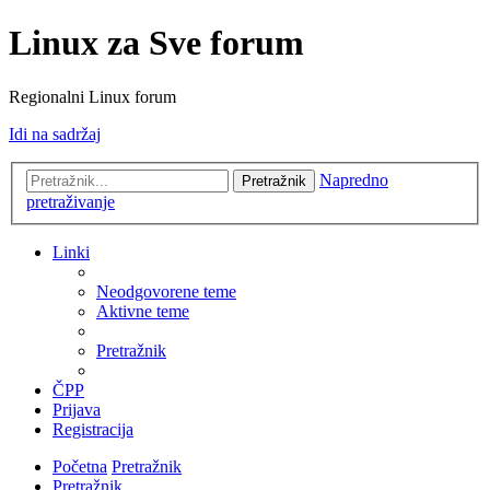
Linux za Sve forum
Regionalni Linux forum
Idi na sadržaj
Napredno
Pretražnik
pretraživanje
Linki
Neodgovorene teme
Aktivne teme
Pretražnik
ČPP
Prijava
Registracija
Početna
Pretražnik
Pretražnik