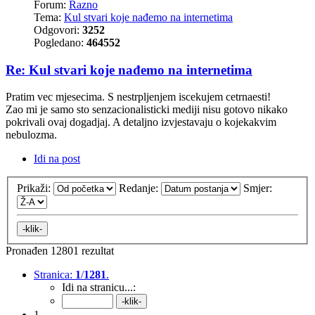
Forum:
Razno
Tema:
Kul stvari koje nađemo na internetima
Odgovori:
3252
Pogledano:
464552
Re: Kul stvari koje nađemo na internetima
Pratim vec mjesecima. S nestrpljenjem iscekujem cetrnaesti!
Zao mi je samo sto senzacionalisticki mediji nisu gotovo nikako
pokrivali ovaj dogadjaj. A detaljno izvjestavaju o kojekakvim
nebulozma.
Idi na post
Prikaži:
Redanje:
Smjer:
Pronađen 12801 rezultat
Stranica:
1
/
1281
.
Idi na stranicu...:
1