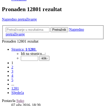
Pronađen 12801 rezultat
Napredno pretraživanje
Napredno
Pretražnik
pretraživanje
Pronađen 12801 rezultat
Stranica:
1
/
1281
.
Idi na stranicu...:
1
2
3
4
5
...
1281
Sljedeća
Postao/la
Suko
07 ožu 2016, 18:39