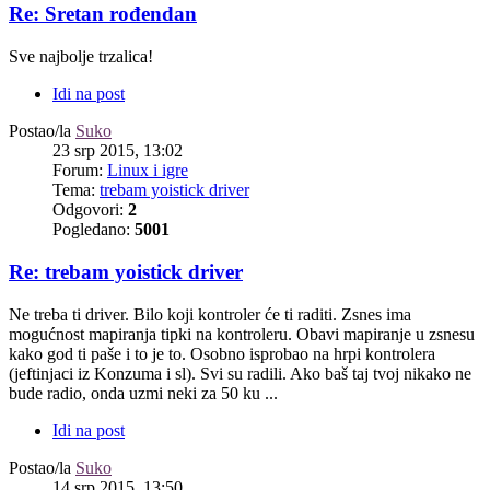
Re: Sretan rođendan
Sve najbolje trzalica!
Idi na post
Postao/la
Suko
23 srp 2015, 13:02
Forum:
Linux i igre
Tema:
trebam yoistick driver
Odgovori:
2
Pogledano:
5001
Re: trebam yoistick driver
Ne treba ti driver. Bilo koji kontroler će ti raditi. Zsnes ima
mogućnost mapiranja tipki na kontroleru. Obavi mapiranje u zsnesu
kako god ti paše i to je to. Osobno isprobao na hrpi kontrolera
(jeftinjaci iz Konzuma i sl). Svi su radili. Ako baš taj tvoj nikako ne
bude radio, onda uzmi neki za 50 ku ...
Idi na post
Postao/la
Suko
14 srp 2015, 13:50