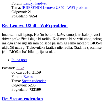
Forum:
Linux i hardver
Tema:
[RIJEŠENO] Lenovo U350 - WiFi problem
Odgovori:
21
Pogledano:
9654
Re: Lenovo U350 - WiFi problem
Imao sam isti laptop. Ko što bertone kaže, samo je trebalo povući
driver preko žice i dalje bi radilo. Kod mene bi se wifi zbog nekog
razloga znao ugasiti sam od sebe pa sam ga samo morao u BIOS-u
uključiti natrag. Tipkovnička kratica nije radila. (Sad, ne sjećam se
jel u BIOS-u baš bila opcija za uk ...
Idi na post
Postao/la
Suko
06 ožu 2016, 21:59
Forum:
Razno
Tema:
Sretan rođendan
Odgovori:
5235
Pogledano:
733109
Re: Sretan rođendan