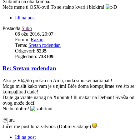
Xubuntu na oba kompa.
Neće mene ti OSX-ovi! To se stalno kvari i blokira!
Idi na post
Postao/la
Suko
06 ožu 2016, 20:07
Forum:
Razno
Tema:
Sretan rođendan
Odgovori:
5235
Pogledano:
733109
Re: Sretan rođendan
Ako je Vl@do prešao na Arch, onda smo svi nadrapali!
Mogu mislit kako vam je s njim! Biće doma kompajlirate sve što se
kompajlirati dade!
Dajte ga vratite natrag na Xubuntu! Ili makar na Debian! Svašta od
ovog može doći!
Ne bu dobro!
@jura
Jučer me pustilo iz zatvora. (Dobro vladanje)
Idi na post