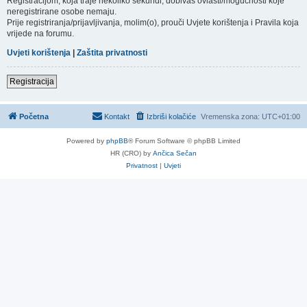
Registracijom, koja traje nekoliko sekundi, dobivaš ovlasti/mogućnosti koje
neregistrirane osobe nemaju.
Prije registriranja/prijavljivanja, molim(o), prouči Uvjete korištenja i Pravila koja
vrijede na forumu.
Uvjeti korištenja
|
Zaštita privatnosti
Registracija
Početna
Kontakt
Izbriši kolačiće
Vremenska zona:
UTC+01:00
Powered by
phpBB
® Forum Software © phpBB Limited
HR (CRO) by
Ančica Sečan
Privatnost
|
Uvjeti