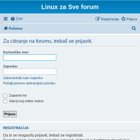
Linux za Sve forum
ČPP
Registracija
Prijava
P
Početna
r
Za citiranje na forumu, trebaš se prijaviti.
e
t
Korisničko ime:
r
a
Zaporka:
ž
Zaboravio/la sam zaporku
n
Pošalji ponovo aktivacijsku poruku
i
Zapamti me
k
Sakrij moj online status
REGISTRACIJA
Da bi se mogao/la prijaviti, trebaš se registrirati.