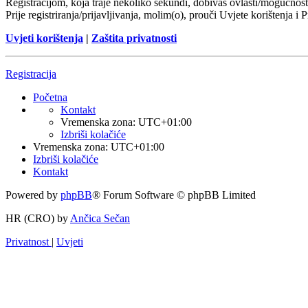
Registracijom, koja traje nekoliko sekundi, dobivaš ovlasti/mogućnost
Prije registriranja/prijavljivanja, molim(o), prouči Uvjete korištenja i 
Uvjeti korištenja
|
Zaštita privatnosti
Registracija
Početna
Kontakt
Vremenska zona:
UTC+01:00
Izbriši kolačiće
Vremenska zona:
UTC+01:00
Izbriši kolačiće
Kontakt
Powered by
phpBB
® Forum Software © phpBB Limited
HR (CRO) by
Ančica Sečan
Privatnost
|
Uvjeti