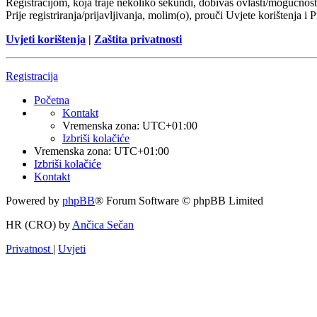
Registracijom, koja traje nekoliko sekundi, dobivaš ovlasti/mogućnost
Prije registriranja/prijavljivanja, molim(o), prouči Uvjete korištenja i 
Uvjeti korištenja
|
Zaštita privatnosti
Registracija
Početna
Kontakt
Vremenska zona:
UTC+01:00
Izbriši kolačiće
Vremenska zona:
UTC+01:00
Izbriši kolačiće
Kontakt
Powered by
phpBB
® Forum Software © phpBB Limited
HR (CRO) by
Ančica Sečan
Privatnost
|
Uvjeti