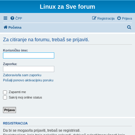
Linux za Sve forum
ČPP
Registracija
Prijava
P
Početna
r
Za citiranje na forumu, trebaš se prijaviti.
e
t
Korisničko ime:
r
a
Zaporka:
ž
Zaboravio/la sam zaporku
n
Pošalji ponovo aktivacijsku poruku
i
Zapamti me
k
Sakrij moj online status
REGISTRACIJA
Da bi se mogao/la prijaviti, trebaš se registrirati.