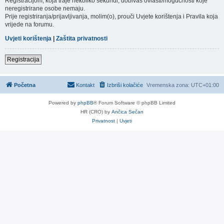
Registracijom, koja traje nekoliko sekundi, dobivaš ovlasti/mogućnosti koje
neregistrirane osobe nemaju.
Prije registriranja/prijavljivanja, molim(o), prouči Uvjete korištenja i Pravila koja
vrijede na forumu.
Uvjeti korištenja
|
Zaštita privatnosti
Registracija
Početna
Kontakt
Izbriši kolačiće
Vremenska zona:
UTC+01:00
Powered by
phpBB
® Forum Software © phpBB Limited
HR (CRO) by
Ančica Sečan
Privatnost
|
Uvjeti