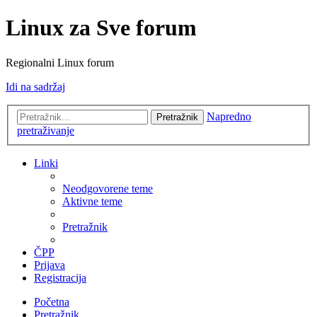
Linux za Sve forum
Regionalni Linux forum
Idi na sadržaj
Napredno
Pretražnik
pretraživanje
Linki
Neodgovorene teme
Aktivne teme
Pretražnik
ČPP
Prijava
Registracija
Početna
Pretražnik