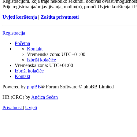
Registracijom, koja traje nekoliko sekundi, dobivaš ovlasti/mogućnost
Prije registriranja/prijavljivanja, molim(o), prouči Uvjete korištenja i 
Uvjeti korištenja
|
Zaštita privatnosti
Registracija
Početna
Kontakt
Vremenska zona:
UTC+01:00
Izbriši kolačiće
Vremenska zona:
UTC+01:00
Izbriši kolačiće
Kontakt
Powered by
phpBB
® Forum Software © phpBB Limited
HR (CRO) by
Ančica Sečan
Privatnost
|
Uvjeti