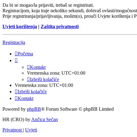
Da bi se mogao/la prijaviti, trebaš se registrirati.
Registracijom, koja traje nekoliko sekundi, dobivaš ovlasti/mogućnost
Prije registriranja/prijavljivanja, molim(o), prouči Uvjete korištenja i 
Uvjeti korištenja
|
Zaštita privatnosti
Registracija
Početna
Kontakt
Vremenska zona:
UTC+01:00
Izbriši kolačiće
Vremenska zona:
UTC+01:00
Izbriši kolačiće
Kontakt
Powered by
phpBB
® Forum Software © phpBB Limited
HR (CRO) by
Ančica Sečan
Privatnost
|
Uvjeti