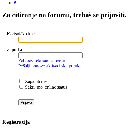
Pretražnik
Za citiranje na forumu, trebaš se prijaviti.
Korisničko ime:
Zaporka:
Zaboravio/la sam zaporku
Pošalji ponovo aktivacijsku poruku
Zapamti me
Sakrij moj online status
Registracija