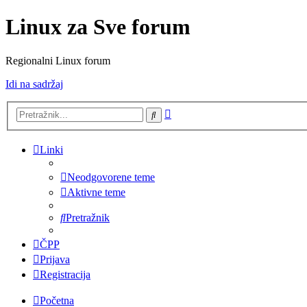
Linux za Sve forum
Regionalni Linux forum
Idi na sadržaj
Napredno
Pretražnik
pretraživanje
Linki
Neodgovorene teme
Aktivne teme
Pretražnik
ČPP
Prijava
Registracija
Početna