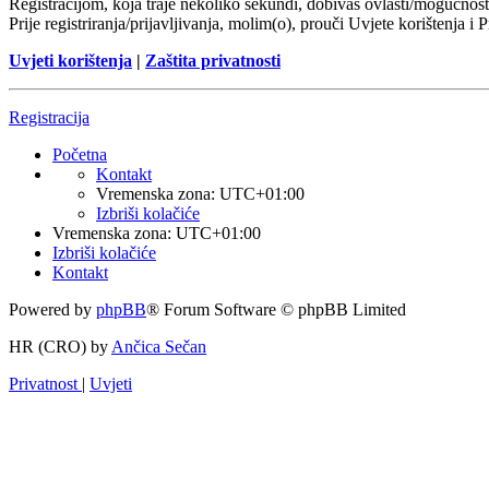
Registracijom, koja traje nekoliko sekundi, dobivaš ovlasti/mogućnost
Prije registriranja/prijavljivanja, molim(o), prouči Uvjete korištenja i 
Uvjeti korištenja
|
Zaštita privatnosti
Registracija
Početna
Kontakt
Vremenska zona:
UTC+01:00
Izbriši kolačiće
Vremenska zona:
UTC+01:00
Izbriši kolačiće
Kontakt
Powered by
phpBB
® Forum Software © phpBB Limited
HR (CRO) by
Ančica Sečan
Privatnost
|
Uvjeti