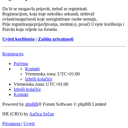
Da bi se mogao/la prijaviti, trebaš se registrirati.
Registracijom, koja traje nekoliko sekundi, dobivaš
ovlasti/mogućnosti koje neregistrirane osobe nemaju.
Prije registriranja/prijavljivanja, molim(o), prouči Uvjete korištenja i
Pravila koja vrijede na forumu.
Uvjeti korištenja
|
Zaštita privatnosti
Registracija
Početna
Kontakt
Vremenska zona:
UTC+01:00
Izbriši kolačiće
Vremenska zona:
UTC+01:00
Izbriši kolačiće
Kontakt
Powered by
phpBB
® Forum Software © phpBB Limited
HR (CRO) by
Ančica Sečan
Privatnost
|
Uvjeti