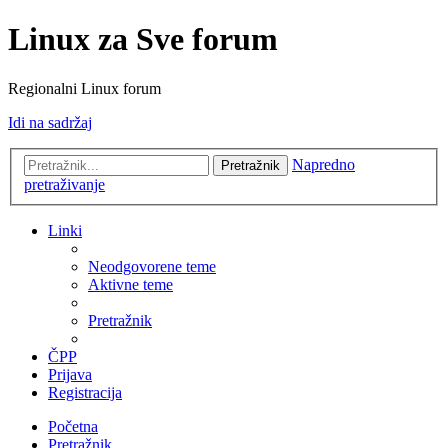
Linux za Sve forum
Regionalni Linux forum
Idi na sadržaj
Napredno
Pretražnik
pretraživanje
Linki
Neodgovorene teme
Aktivne teme
Pretražnik
ČPP
Prijava
Registracija
Početna
Pretražnik