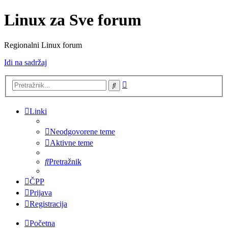
Linux za Sve forum
Regionalni Linux forum
Idi na sadržaj
Napredno
Pretražnik
pretraživanje
Linki
Neodgovorene teme
Aktivne teme
Pretražnik
ČPP
Prijava
Registracija
Početna