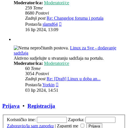
Moderator/ica:
Moderatori/ce
259
Teme
8680
Postovi
Zadnji post
Re: Changelog foruma i portala
Zadnji
Postao/la
slamd64
post
16 lip 2024, 13:09
Linux za Sve - dodavanje
sadržaja
Aktivno sudjelujte u stvaranju sadržaja na portalu.
Moderator/ica:
Moderatori/ce
60
Teme
3054
Postovi
Zadnji post
Re: [Draft] Linux u doba an...
Zadnji
Postao/la
Yorkin
post
03 lip 2024, 14:51
Prijava
•
Registracija
Korisničko ime:
Zaporka:
Zaboravio/la sam zaporku
|
Zapamti me