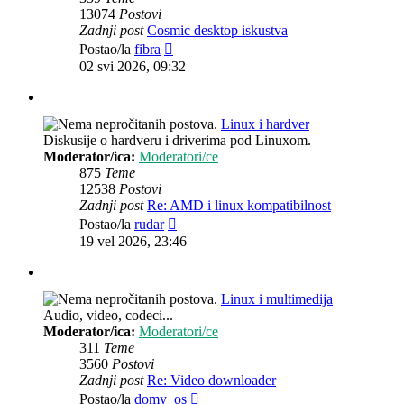
13074
Postovi
Zadnji post
Cosmic desktop iskustva
Zadnji
Postao/la
fibra
post
02 svi 2026, 09:32
Linux i hardver
Diskusije o hardveru i driverima pod Linuxom.
Moderator/ica:
Moderatori/ce
875
Teme
12538
Postovi
Zadnji post
Re: AMD i linux kompatibilnost
Zadnji
Postao/la
rudar
post
19 vel 2026, 23:46
Linux i multimedija
Audio, video, codeci...
Moderator/ica:
Moderatori/ce
311
Teme
3560
Postovi
Zadnji post
Re: Video downloader
Zadnji
Postao/la
domy_os