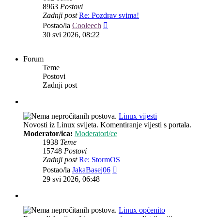
8963
Postovi
Zadnji post
Re: Pozdrav svima!
Zadnji
Postao/la
Cooleech
post
30 svi 2026, 08:22
Forum
Teme
Postovi
Zadnji post
Linux vijesti
Novosti iz Linux svijeta. Komentiranje vijesti s portala.
Moderator/ica:
Moderatori/ce
1938
Teme
15748
Postovi
Zadnji post
Re: StormOS
Zadnji
Postao/la
JakaBasej06
post
29 svi 2026, 06:48
Linux općenito