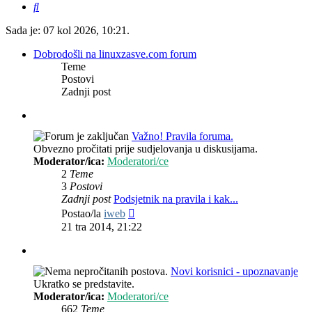
Pretražnik
Sada je: 07 kol 2026, 10:21.
Dobrodošli na linuxzasve.com forum
Teme
Postovi
Zadnji post
Važno! Pravila foruma.
Obvezno pročitati prije sudjelovanja u diskusijama.
Moderator/ica:
Moderatori/ce
2
Teme
3
Postovi
Zadnji post
Podsjetnik na pravila i kak...
Zadnji
Postao/la
iweb
post
21 tra 2014, 21:22
Novi korisnici - upoznavanje
Ukratko se predstavite.
Moderator/ica:
Moderatori/ce
662
Teme