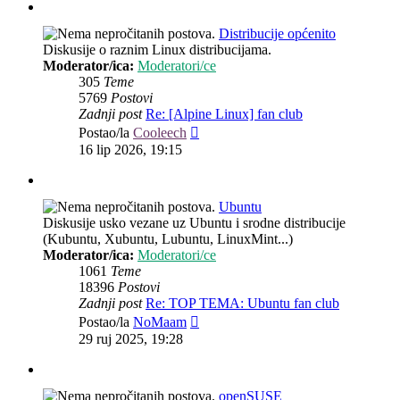
Distribucije općenito
Diskusije o raznim Linux distribucijama.
Moderator/ica:
Moderatori/ce
305
Teme
5769
Postovi
Zadnji post
Re: [Alpine Linux] fan club
Zadnji
Postao/la
Cooleech
post
16 lip 2026, 19:15
Ubuntu
Diskusije usko vezane uz Ubuntu i srodne distribucije
(Kubuntu, Xubuntu, Lubuntu, LinuxMint...)
Moderator/ica:
Moderatori/ce
1061
Teme
18396
Postovi
Zadnji post
Re: TOP TEMA: Ubuntu fan club
Zadnji
Postao/la
NoMaam
post
29 ruj 2025, 19:28
openSUSE