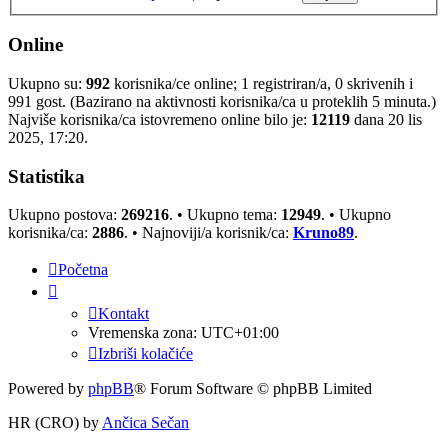
Online
Ukupno su:
992
korisnika/ce online; 1 registriran/a, 0 skrivenih i
991 gost. (Bazirano na aktivnosti korisnika/ca u proteklih 5 minuta.)
Najviše korisnika/ca istovremeno online bilo je:
12119
dana 20 lis
2025, 17:20.
Statistika
Ukupno postova:
269216
. • Ukupno tema:
12949
. • Ukupno
korisnika/ca:
2886
. • Najnoviji/a korisnik/ca:
Kruno89
.
Početna
Kontakt
Vremenska zona:
UTC+01:00
Izbriši kolačiće
Powered by
phpBB
® Forum Software © phpBB Limited
HR (CRO) by
Ančica Sečan