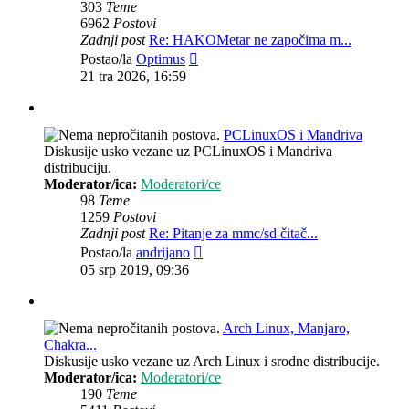
303
Teme
6962
Postovi
Zadnji post
Re: HAKOMetar ne započima m...
Zadnji
Postao/la
Optimus
post
21 tra 2026, 16:59
PCLinuxOS i Mandriva
Diskusije usko vezane uz PCLinuxOS i Mandriva
distribuciju.
Moderator/ica:
Moderatori/ce
98
Teme
1259
Postovi
Zadnji post
Re: Pitanje za mmc/sd čitač...
Zadnji
Postao/la
andrijano
post
05 srp 2019, 09:36
Arch Linux, Manjaro,
Chakra...
Diskusije usko vezane uz Arch Linux i srodne distribucije.
Moderator/ica:
Moderatori/ce
190
Teme