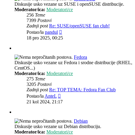
Diskusije usko vezane uz SUSE i openSUSE distribucije.
Moderator/ica:
Moderatori/ce
256
Teme
7399
Postovi
Zadnji post
Re: SUSE/openSUSE fan club!
Zadnji
Postao/la
pandul
post
18 pro 2025, 00:25
Fedora
Diskusije usko vezane uz Fedora i srodne distribucije (RHEL,
CentOS...)
Moderator/ica:
Moderatori/ce
275
Teme
3205
Postovi
Zadnji post
Re: TOP TEMA: Fedora Fan Club
Zadnji
Postao/la
AnteL
post
21 kol 2024, 21:17
Debian
Diskusije usko vezane uz Debian distribuciju.
Moderator/ica:
Moderatori/ce