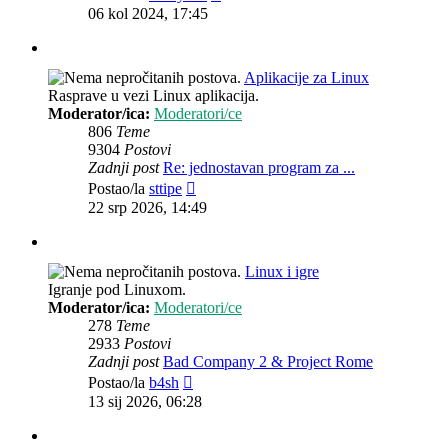
post
06 kol 2024, 17:45
Aplikacije za Linux
Rasprave u vezi Linux aplikacija.
Moderator/ica:
Moderatori/ce
806
Teme
9304
Postovi
Zadnji post
Re: jednostavan program za ...
Zadnji
Postao/la
sttipe
post
22 srp 2026, 14:49
Linux i igre
Igranje pod Linuxom.
Moderator/ica:
Moderatori/ce
278
Teme
2933
Postovi
Zadnji post
Bad Company 2 & Project Rome
Zadnji
Postao/la
b4sh
post
13 sij 2026, 06:28