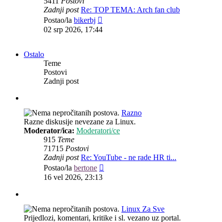
5411
Postovi
Zadnji post
Re: TOP TEMA: Arch fan club
Zadnji
Postao/la
bikerbj
post
02 srp 2026, 17:44
Ostalo
Teme
Postovi
Zadnji post
Razno
Razne diskusije nevezane za Linux.
Moderator/ica:
Moderatori/ce
915
Teme
71715
Postovi
Zadnji post
Re: YouTube - ne rade HR ti...
Zadnji
Postao/la
bertone
post
16 vel 2026, 23:13
Linux Za Sve
Prijedlozi, komentari, kritike i sl. vezano uz portal.