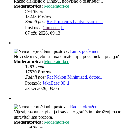
Razne diskusije o Linuxu, neovisno o distribuciji.
Moderator/ica:
Moderatori/ce
594
Teme
13233
Postovi
Zadnji post
Re: Problem s hardverskom a...
Zadnji
Postao/la
Cooleech
post
07 ožu 2026, 09:13
Linux početnici
Novi ste u svijetu Linuxa? Imate hrpu početničkih pitanja?
Moderator/ica:
Moderatori/ce
1283
Teme
17520
Postovi
Zadnji post
Re: Nakon Minimized, datote...
Zadnji
Postao/la
JakaBasej06
post
28 svi 2026, 09:05
Radna okruženja
Vijesti, rasprave, pitanja i savjeti o grafičkim okruženjima te
upraviteljima prozora.
Moderator/ica:
Moderatori/ce
359
Teme