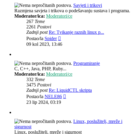
Savjeti i trikovi
Razmjena savjeta i trikova o podešavanju sustava i programa.
Moderator/ica:
Moderatori/ce
267
Teme
2261
Postovi
Zadnji post
Re: Tvikanje raznih linux p...
Zadnji
Postao/la
Spider
post
09 kol 2023, 13:46
Programiranje
C, C++, Java, PHP, Ruby...
Moderator/ica:
Moderatori/ce
332
Teme
3475
Postovi
Zadnji post
Re: LiquidCTL skripta
Zadnji
Postao/la
NELE86
post
23 lip 2024, 03:19
Linux, poslužitelj, mreže i
sigurnost
Linux, poslužitelj, mreže i sigurnost