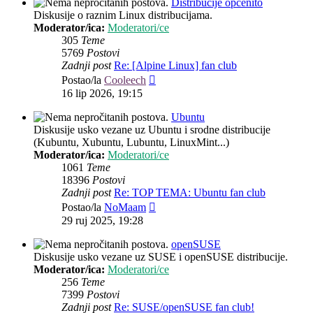
Distribucije općenito
Diskusije o raznim Linux distribucijama.
Moderator/ica:
Moderatori/ce
305
Teme
5769
Postovi
Zadnji post
Re: [Alpine Linux] fan club
Zadnji
Postao/la
Cooleech
post
16 lip 2026, 19:15
Ubuntu
Diskusije usko vezane uz Ubuntu i srodne distribucije
(Kubuntu, Xubuntu, Lubuntu, LinuxMint...)
Moderator/ica:
Moderatori/ce
1061
Teme
18396
Postovi
Zadnji post
Re: TOP TEMA: Ubuntu fan club
Zadnji
Postao/la
NoMaam
post
29 ruj 2025, 19:28
openSUSE
Diskusije usko vezane uz SUSE i openSUSE distribucije.
Moderator/ica:
Moderatori/ce
256
Teme
7399
Postovi
Zadnji post
Re: SUSE/openSUSE fan club!