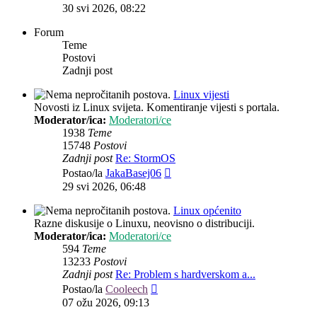
post
30 svi 2026, 08:22
Forum
Teme
Postovi
Zadnji post
Linux vijesti
Novosti iz Linux svijeta. Komentiranje vijesti s portala.
Moderator/ica:
Moderatori/ce
1938
Teme
15748
Postovi
Zadnji post
Re: StormOS
Zadnji
Postao/la
JakaBasej06
post
29 svi 2026, 06:48
Linux općenito
Razne diskusije o Linuxu, neovisno o distribuciji.
Moderator/ica:
Moderatori/ce
594
Teme
13233
Postovi
Zadnji post
Re: Problem s hardverskom a...
Zadnji
Postao/la
Cooleech
post
07 ožu 2026, 09:13