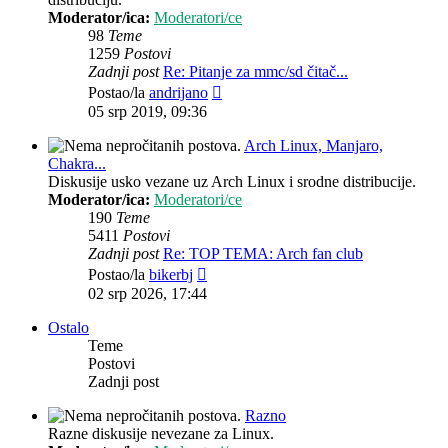
Moderator/ica:
Moderatori/ce
98
Teme
1259
Postovi
Zadnji post
Re: Pitanje za mmc/sd čitač...
Zadnji
Postao/la
andrijano
post
05 srp 2019, 09:36
Arch Linux, Manjaro,
Chakra...
Diskusije usko vezane uz Arch Linux i srodne distribucije.
Moderator/ica:
Moderatori/ce
190
Teme
5411
Postovi
Zadnji post
Re: TOP TEMA: Arch fan club
Zadnji
Postao/la
bikerbj
post
02 srp 2026, 17:44
Ostalo
Teme
Postovi
Zadnji post
Razno
Razne diskusije nevezane za Linux.