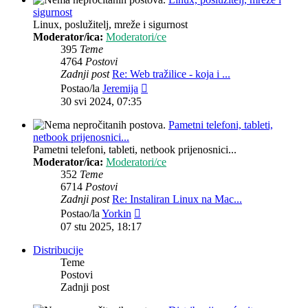
sigurnost
Linux, poslužitelj, mreže i sigurnost
Moderator/ica:
Moderatori/ce
395
Teme
4764
Postovi
Zadnji post
Re: Web tražilice - koja i ...
Zadnji
Postao/la
Jeremija
post
30 svi 2024, 07:35
Pametni telefoni, tableti,
netbook prijenosnici...
Pametni telefoni, tableti, netbook prijenosnici...
Moderator/ica:
Moderatori/ce
352
Teme
6714
Postovi
Zadnji post
Re: Instaliran Linux na Mac...
Zadnji
Postao/la
Yorkin
post
07 stu 2025, 18:17
Distribucije
Teme
Postovi
Zadnji post