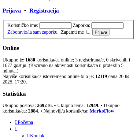
Prijava
•
Registracija
Korisničko ime:
Zaporka:
Zaboravio/la sam zaporku
|
Zapamti me
Online
Ukupno je:
1680
korisnika/ca online; 3 registrirana/e, 0 skrivenih i
1677 gostiju. (Bazirano na aktivnosti korisnika/ca u proteklih 5
minuta.)
Najviše korisnika/ca istovremeno online bilo je:
12119
dana 20 lis
2025, 17:20.
Statistika
Ukupno postova:
269216
. • Ukupno tema:
12949
. • Ukupno
korisnika/ca:
2884
. • Najnoviji/a korisnik/ca:
MarkoFlow
.
Početna
Kontakt