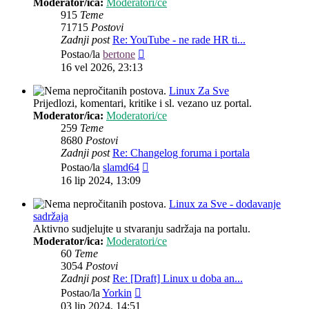
Moderator/ica:
Moderatori/ce
915
Teme
71715
Postovi
Zadnji post
Re: YouTube - ne rade HR ti...
Zadnji
Postao/la
bertone
post
16 vel 2026, 23:13
Linux Za Sve
Prijedlozi, komentari, kritike i sl. vezano uz portal.
Moderator/ica:
Moderatori/ce
259
Teme
8680
Postovi
Zadnji post
Re: Changelog foruma i portala
Zadnji
Postao/la
slamd64
post
16 lip 2024, 13:09
Linux za Sve - dodavanje
sadržaja
Aktivno sudjelujte u stvaranju sadržaja na portalu.
Moderator/ica:
Moderatori/ce
60
Teme
3054
Postovi
Zadnji post
Re: [Draft] Linux u doba an...
Zadnji
Postao/la
Yorkin
post
03 lip 2024, 14:51