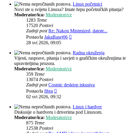
Linux početnici
Novi ste u svijetu Linuxa? Imate hrpu početničkih pitanja?
Moderator/ica:
Moderatori/ce
1283
Teme
17520
Postovi
Zadnji post
Re: Nakon Minimized, datote...
Zadnji
Postao/la
JakaBasej06
post
28 svi 2026, 09:05
Radna okruženja
Vijesti, rasprave, pitanja i savjeti o grafičkim okruženjima te
upraviteljima prozora.
Moderator/ica:
Moderatori/ce
359
Teme
13074
Postovi
Zadnji post
Cosmic desktop iskustva
Zadnji
Postao/la
fibra
post
02 svi 2026, 09:32
Linux i hardver
Diskusije o hardveru i driverima pod Linuxom.
Moderator/ica:
Moderatori/ce
875
Teme
12538
Postovi