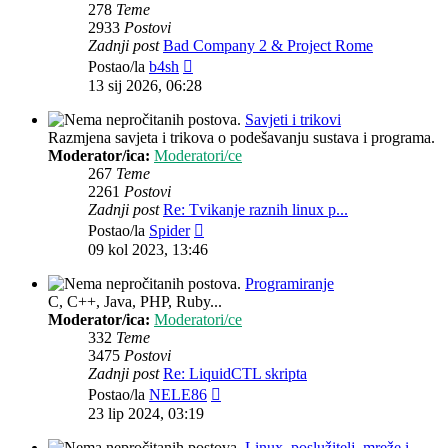
278
Teme
2933
Postovi
Zadnji post
Bad Company 2 & Project Rome
Zadnji
Postao/la
b4sh
post
13 sij 2026, 06:28
Savjeti i trikovi
Razmjena savjeta i trikova o podešavanju sustava i programa.
Moderator/ica:
Moderatori/ce
267
Teme
2261
Postovi
Zadnji post
Re: Tvikanje raznih linux p...
Zadnji
Postao/la
Spider
post
09 kol 2023, 13:46
Programiranje
C, C++, Java, PHP, Ruby...
Moderator/ica:
Moderatori/ce
332
Teme
3475
Postovi
Zadnji post
Re: LiquidCTL skripta
Zadnji
Postao/la
NELE86
post
23 lip 2024, 03:19
Linux, poslužitelj, mreže i