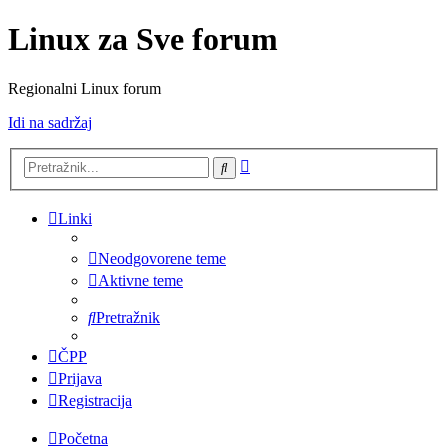
Linux za Sve forum
Regionalni Linux forum
Idi na sadržaj
Napredno
Pretražnik
pretraživanje
Linki
Neodgovorene teme
Aktivne teme
Pretražnik
ČPP
Prijava
Registracija
Početna