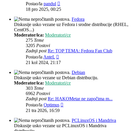
Zadnji
Postao/la
pandul
post
18 pro 2025, 00:25
Fedora
Diskusije usko vezane uz Fedora i srodne distribucije (RHEL,
CentOS...)
Moderator/ica:
Moderatori/ce
275
Teme
3205
Postovi
Zadnji post
Re: TOP TEMA: Fedora Fan Club
Zadnji
Postao/la
AnteL
post
21 kol 2024, 21:17
Debian
Diskusije usko vezane uz Debian distribuciju.
Moderator/ica:
Moderatori/ce
303
Teme
6962
Postovi
Zadnji post
Re: HAKOMetar ne započima m...
Zadnji
Postao/la
Optimus
post
21 tra 2026, 16:59
PCLinuxOS i Mandriva
Diskusije usko vezane uz PCLinuxOS i Mandriva
distribuciju.