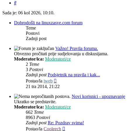
Pretražnik
Sada je: 06 kol 2026, 10:10.
Dobrodošli na linuxzasve.com forum
Teme
Postovi
Zadnji post
Važno! Pravila foruma.
Obvezno pročitati prije sudjelovanja u diskusijama.
Moderator/ica:
Moderatori/ce
2
Teme
3
Postovi
Zadnji post
Podsjetnik na pravila i kak...
Zadnji
Postao/la
iweb
post
21 tra 2014, 21:22
Novi korisnici - upoznavanje
Ukratko se predstavite.
Moderator/ica:
Moderatori/ce
662
Teme
8963
Postovi
Zadnji post
Re: Pozdrav svima!
Zadnji
Postao/la
Cooleech