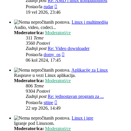
Zadnji post
Re: AMD i linux kompatibilnost
Zadnji
Postao/la
rudar
post
19 vel 2026, 23:46
Linux i multimedija
Audio, video, codeci...
Moderator/ica:
Moderatori/ce
311
Teme
3560
Postovi
Zadnji post
Re: Video downloader
Zadnji
Postao/la
domy_os
post
06 kol 2024, 17:45
Aplikacije za Linux
Rasprave u vezi Linux aplikacija.
Moderator/ica:
Moderatori/ce
806
Teme
9304
Postovi
Zadnji post
Re: jednostavan program za ...
Zadnji
Postao/la
sttipe
post
22 srp 2026, 14:49
Linux i igre
Igranje pod Linuxom.
Moderator/ica:
Moderatori/ce