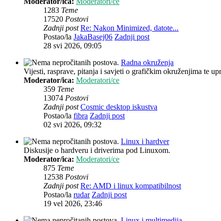
Moderator/ica:
Moderatori/ce
1283
Teme
17520
Postovi
Zadnji post
Re: Nakon Minimized, datote...
Postao/la
JakaBasej06
Zadnji post
28 svi 2026, 09:05
Radna okruženja
Vijesti, rasprave, pitanja i savjeti o grafičkim okruženjima te up
Moderator/ica:
Moderatori/ce
359
Teme
13074
Postovi
Zadnji post
Cosmic desktop iskustva
Postao/la
fibra
Zadnji post
02 svi 2026, 09:32
Linux i hardver
Diskusije o hardveru i driverima pod Linuxom.
Moderator/ica:
Moderatori/ce
875
Teme
12538
Postovi
Zadnji post
Re: AMD i linux kompatibilnost
Postao/la
rudar
Zadnji post
19 vel 2026, 23:46
Linux i multimedija