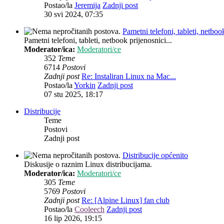
Postao/la
Jeremija
Zadnji post
30 svi 2024, 07:35
Pametni telefoni, tableti, netbook
Pametni telefoni, tableti, netbook prijenosnici...
Moderator/ica:
Moderatori/ce
352
Teme
6714
Postovi
Zadnji post
Re: Instaliran Linux na Mac...
Postao/la
Yorkin
Zadnji post
07 stu 2025, 18:17
Distribucije
Teme
Postovi
Zadnji post
Distribucije općenito
Diskusije o raznim Linux distribucijama.
Moderator/ica:
Moderatori/ce
305
Teme
5769
Postovi
Zadnji post
Re: [Alpine Linux] fan club
Postao/la
Cooleech
Zadnji post
16 lip 2026, 19:15