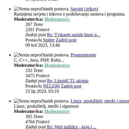
Savjeti i trikovi
Razmjena savjeta i trikova o podešavanju sustava i programa.
Moderator/ica:
Moderatori/ce
267
Teme
2261
Postovi
Zadnji post
Re: Tvikanje raznih linux p...
Postao/la
Spider
Zadnji post
09 kol 2023, 13:46
Programiranje
C, C++, Java, PHP, Ruby...
Moderator/ica:
Moderatori/ce
332
Teme
3475
Postovi
Zadnji post
Re: LiquidCTL skripta
Postao/la
NELE86
Zadnji post
23 lip 2024, 03:19
Linux, poslužitelj, mreže i sigur
Linux, poslužitelj, mreže i sigurnost
Moderator/ica:
Moderatori/ce
395
Teme
4764
Postovi
Zadnji post
Re: Web tražilice - koja i ...