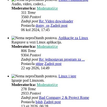
Audio, video, codeci...
Moderator/ica:
Moderatori/ce
311
Teme
3560
Postovi
Zadnji post
Re: Video downloader
Postao/la
domy_os
Zadnji post
06 kol 2024, 17:45
Aplikacije za Linux
Rasprave u vezi Linux aplikacija.
Moderator/ica:
Moderatori/ce
806
Teme
9304
Postovi
Zadnji post
Re: jednostavan program za ...
Postao/la
sttipe
Zadnji post
22 srp 2026, 14:49
Linux i igre
Igranje pod Linuxom.
Moderator/ica:
Moderatori/ce
278
Teme
2933
Postovi
Zadnji post
Bad Company 2 & Project Rome
Postao/la
b4sh
Zadnji post
13 sij 2026, 06:28