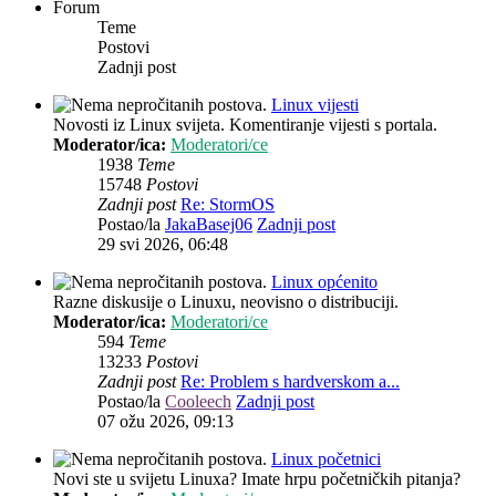
Forum
Teme
Postovi
Zadnji post
Linux vijesti
Novosti iz Linux svijeta. Komentiranje vijesti s portala.
Moderator/ica:
Moderatori/ce
1938
Teme
15748
Postovi
Zadnji post
Re: StormOS
Postao/la
JakaBasej06
Zadnji post
29 svi 2026, 06:48
Linux općenito
Razne diskusije o Linuxu, neovisno o distribuciji.
Moderator/ica:
Moderatori/ce
594
Teme
13233
Postovi
Zadnji post
Re: Problem s hardverskom a...
Postao/la
Cooleech
Zadnji post
07 ožu 2026, 09:13
Linux početnici
Novi ste u svijetu Linuxa? Imate hrpu početničkih pitanja?