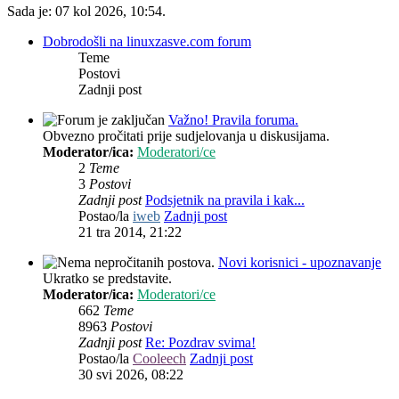
Sada je: 07 kol 2026, 10:54.
Dobrodošli na linuxzasve.com forum
Teme
Postovi
Zadnji post
Važno! Pravila foruma.
Obvezno pročitati prije sudjelovanja u diskusijama.
Moderator/ica:
Moderatori/ce
2
Teme
3
Postovi
Zadnji post
Podsjetnik na pravila i kak...
Postao/la
iweb
Zadnji post
21 tra 2014, 21:22
Novi korisnici - upoznavanje
Ukratko se predstavite.
Moderator/ica:
Moderatori/ce
662
Teme
8963
Postovi
Zadnji post
Re: Pozdrav svima!
Postao/la
Cooleech
Zadnji post
30 svi 2026, 08:22