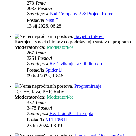
278
Teme
2933
Postovi
Zadnji post
Bad Company 2 & Project Rome
Zadnji
Postao/la
b4sh
post
13 sij 2026, 06:28
Savjeti i trikovi
Razmjena savjeta i trikova o podešavanju sustava i programa.
Moderator/ica:
Moderatori/ce
267
Teme
2261
Postovi
Zadnji post
Re: Tvikanje raznih linux p...
Zadnji
Postao/la
Spider
post
09 kol 2023, 13:46
Programiranje
C, C++, Java, PHP, Ruby...
Moderator/ica:
Moderatori/ce
332
Teme
3475
Postovi
Zadnji post
Re: LiquidCTL skripta
Zadnji
Postao/la
NELE86
post
23 lip 2024, 03:19
Linux, poslužitelj, mreže i