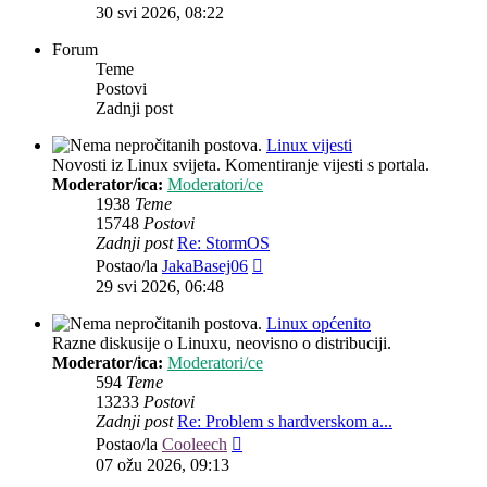
post
30 svi 2026, 08:22
Forum
Teme
Postovi
Zadnji post
Linux vijesti
Novosti iz Linux svijeta. Komentiranje vijesti s portala.
Moderator/ica:
Moderatori/ce
1938
Teme
15748
Postovi
Zadnji post
Re: StormOS
Zadnji
Postao/la
JakaBasej06
post
29 svi 2026, 06:48
Linux općenito
Razne diskusije o Linuxu, neovisno o distribuciji.
Moderator/ica:
Moderatori/ce
594
Teme
13233
Postovi
Zadnji post
Re: Problem s hardverskom a...
Zadnji
Postao/la
Cooleech
post
07 ožu 2026, 09:13