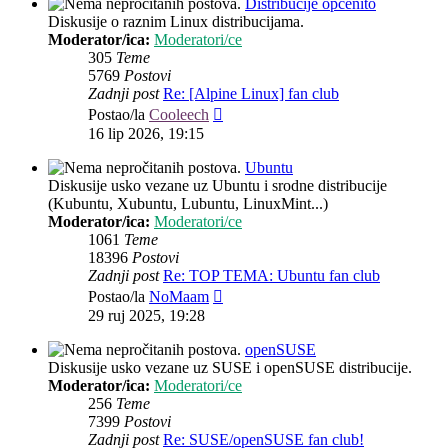
Distribucije općenito
Diskusije o raznim Linux distribucijama.
Moderator/ica:
Moderatori/ce
305
Teme
5769
Postovi
Zadnji post
Re: [Alpine Linux] fan club
Zadnji
Postao/la
Cooleech
post
16 lip 2026, 19:15
Ubuntu
Diskusije usko vezane uz Ubuntu i srodne distribucije
(Kubuntu, Xubuntu, Lubuntu, LinuxMint...)
Moderator/ica:
Moderatori/ce
1061
Teme
18396
Postovi
Zadnji post
Re: TOP TEMA: Ubuntu fan club
Zadnji
Postao/la
NoMaam
post
29 ruj 2025, 19:28
openSUSE
Diskusije usko vezane uz SUSE i openSUSE distribucije.
Moderator/ica:
Moderatori/ce
256
Teme
7399
Postovi
Zadnji post
Re: SUSE/openSUSE fan club!