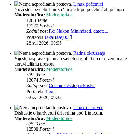
Linux početnici
Novi ste u svijetu Linuxa? Imate hrpu početničkih pitanja?
Moderator/ica:
Moderatori/ce
1283
Teme
17520
Postovi
Zadnji post
Re: Nakon Minimized, datote...
Zadnji
Postao/la
JakaBasej06
post
28 svi 2026, 09:05
Radna okruženja
Vijesti, rasprave, pitanja i savjeti o grafičkim okruženjima te
upraviteljima prozora.
Moderator/ica:
Moderatori/ce
359
Teme
13074
Postovi
Zadnji post
Cosmic desktop iskustva
Zadnji
Postao/la
fibra
post
02 svi 2026, 09:32
Linux i hardver
Diskusije o hardveru i driverima pod Linuxom.
Moderator/ica:
Moderatori/ce
875
Teme
12538
Postovi