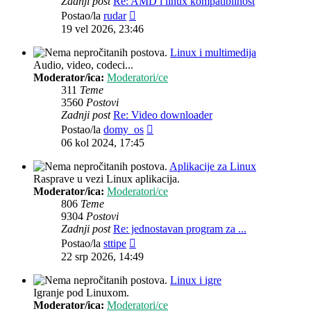
Zadnji post
Re: AMD i linux kompatibilnost
Zadnji
Postao/la
rudar
post
19 vel 2026, 23:46
Linux i multimedija
Audio, video, codeci...
Moderator/ica:
Moderatori/ce
311
Teme
3560
Postovi
Zadnji post
Re: Video downloader
Zadnji
Postao/la
domy_os
post
06 kol 2024, 17:45
Aplikacije za Linux
Rasprave u vezi Linux aplikacija.
Moderator/ica:
Moderatori/ce
806
Teme
9304
Postovi
Zadnji post
Re: jednostavan program za ...
Zadnji
Postao/la
sttipe
post
22 srp 2026, 14:49
Linux i igre
Igranje pod Linuxom.
Moderator/ica:
Moderatori/ce