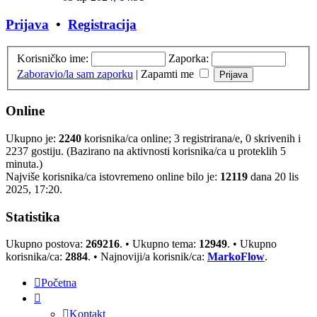
Prijava
•
Registracija
Korisničko ime:
Zaporka:
Zaboravio/la sam zaporku
|
Zapamti me
Online
Ukupno je:
2240
korisnika/ca online; 3 registrirana/e, 0 skrivenih i
2237 gostiju. (Bazirano na aktivnosti korisnika/ca u proteklih 5
minuta.)
Najviše korisnika/ca istovremeno online bilo je:
12119
dana 20 lis
2025, 17:20.
Statistika
Ukupno postova:
269216
. • Ukupno tema:
12949
. • Ukupno
korisnika/ca:
2884
. • Najnoviji/a korisnik/ca:
MarkoFlow
.
Početna
Kontakt