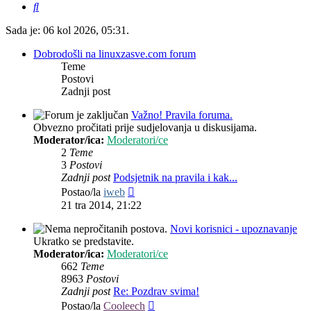
Pretražnik
Sada je: 06 kol 2026, 05:31.
Dobrodošli na linuxzasve.com forum
Teme
Postovi
Zadnji post
Važno! Pravila foruma.
Obvezno pročitati prije sudjelovanja u diskusijama.
Moderator/ica:
Moderatori/ce
2
Teme
3
Postovi
Zadnji post
Podsjetnik na pravila i kak...
Zadnji
Postao/la
iweb
post
21 tra 2014, 21:22
Novi korisnici - upoznavanje
Ukratko se predstavite.
Moderator/ica:
Moderatori/ce
662
Teme
8963
Postovi
Zadnji post
Re: Pozdrav svima!
Zadnji
Postao/la
Cooleech