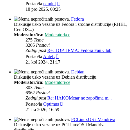
Zadnji
Postao/la
pandul
post
18 pro 2025, 00:25
Fedora
Diskusije usko vezane uz Fedora i srodne distribucije (RHEL,
CentOS...)
Moderator/ica:
Moderatori/ce
275
Teme
3205
Postovi
Zadnji post
Re: TOP TEMA: Fedora Fan Club
Zadnji
Postao/la
AnteL
post
21 kol 2024, 21:17
Debian
Diskusije usko vezane uz Debian distribuciju.
Moderator/ica:
Moderatori/ce
303
Teme
6962
Postovi
Zadnji post
Re: HAKOMetar ne započima m...
Zadnji
Postao/la
Optimus
post
21 tra 2026, 16:59
PCLinuxOS i Mandriva
Diskusije usko vezane uz PCLinuxOS i Mandriva
distribuciju.