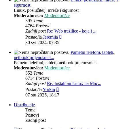
sigurnost
Linux, poslužitelj, mreže i sigurnost
Moderator/ica:
Moderatori/ce
395
Teme
4764
Postovi
Zadnji post
Re: Web tražilice - koja i ...
Zadnji
Postao/la
Jeremija
post
30 svi 2024, 07:35
Pametni telefoni, tableti,
netbook prijenosnici...
Pametni telefoni, tableti, netbook prijenosnici...
Moderator/ica:
Moderatori/ce
352
Teme
6714
Postovi
Zadnji post
Re: Instaliran Linux na Mac...
Zadnji
Postao/la
Yorkin
post
07 stu 2025, 18:17
Distribucije
Teme
Postovi
Zadnji post