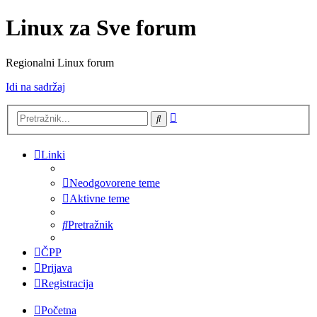
Linux za Sve forum
Regionalni Linux forum
Idi na sadržaj
Napredno
Pretražnik
pretraživanje
Linki
Neodgovorene teme
Aktivne teme
Pretražnik
ČPP
Prijava
Registracija
Početna