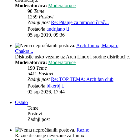
Moderator/ica:
Moderatori/ce
98
Teme
1259
Postovi
Zadnji post
Re: Pitanje za mmc/sd čitač...
Zadnji
Postao/la
andrijano
post
05 srp 2019, 09:36
Arch Linux, Manjaro,
Chakra...
Diskusije usko vezane uz Arch Linux i srodne distribucije.
Moderator/ica:
Moderatori/ce
190
Teme
5411
Postovi
Zadnji post
Re: TOP TEMA: Arch fan club
Zadnji
Postao/la
bikerbj
post
02 srp 2026, 17:44
Ostalo
Teme
Postovi
Zadnji post
Razno
Razne diskusije nevezane za Linux.