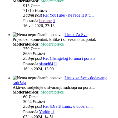
Moderator/ica:
Moderatori/ce
915
Teme
71715
Postovi
Zadnji post
Re: YouTube - ne rade HR ti...
Zadnji
Postao/la
bertone
post
16 vel 2026, 23:13
Linux Za Sve
Prijedlozi, komentari, kritike i sl. vezano uz portal.
Moderator/ica:
Moderatori/ce
259
Teme
8680
Postovi
Zadnji post
Re: Changelog foruma i portala
Zadnji
Postao/la
slamd64
post
16 lip 2024, 13:09
Linux za Sve - dodavanje
sadržaja
Aktivno sudjelujte u stvaranju sadržaja na portalu.
Moderator/ica:
Moderatori/ce
60
Teme
3054
Postovi
Zadnji post
Re: [Draft] Linux u doba an...
Zadnji
Postao/la
Yorkin
post
03 lip 2024, 14:51