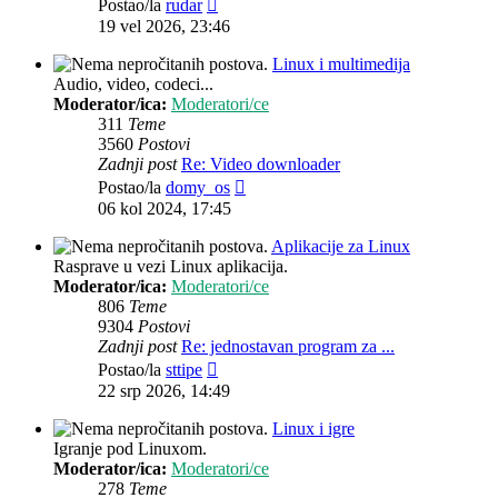
Zadnji
Postao/la
rudar
post
19 vel 2026, 23:46
Linux i multimedija
Audio, video, codeci...
Moderator/ica:
Moderatori/ce
311
Teme
3560
Postovi
Zadnji post
Re: Video downloader
Zadnji
Postao/la
domy_os
post
06 kol 2024, 17:45
Aplikacije za Linux
Rasprave u vezi Linux aplikacija.
Moderator/ica:
Moderatori/ce
806
Teme
9304
Postovi
Zadnji post
Re: jednostavan program za ...
Zadnji
Postao/la
sttipe
post
22 srp 2026, 14:49
Linux i igre
Igranje pod Linuxom.
Moderator/ica:
Moderatori/ce
278
Teme