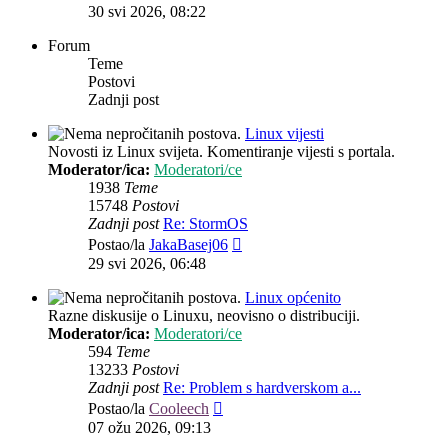
post
30 svi 2026, 08:22
Forum
Teme
Postovi
Zadnji post
Linux vijesti
Novosti iz Linux svijeta. Komentiranje vijesti s portala.
Moderator/ica:
Moderatori/ce
1938
Teme
15748
Postovi
Zadnji post
Re: StormOS
Zadnji
Postao/la
JakaBasej06
post
29 svi 2026, 06:48
Linux općenito
Razne diskusije o Linuxu, neovisno o distribuciji.
Moderator/ica:
Moderatori/ce
594
Teme
13233
Postovi
Zadnji post
Re: Problem s hardverskom a...
Zadnji
Postao/la
Cooleech
post
07 ožu 2026, 09:13