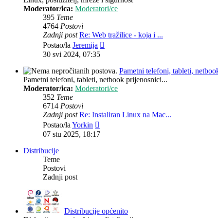
Moderator/ica:
Moderatori/ce
395
Teme
4764
Postovi
Zadnji post
Re: Web tražilice - koja i ...
Zadnji
Postao/la
Jeremija
post
30 svi 2024, 07:35
Pametni telefoni, tableti, netbook
Pametni telefoni, tableti, netbook prijenosnici...
Moderator/ica:
Moderatori/ce
352
Teme
6714
Postovi
Zadnji post
Re: Instaliran Linux na Mac...
Zadnji
Postao/la
Yorkin
post
07 stu 2025, 18:17
Distribucije
Teme
Postovi
Zadnji post
Distribucije općenito