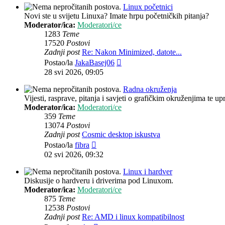
Linux početnici
Novi ste u svijetu Linuxa? Imate hrpu početničkih pitanja?
Moderator/ica:
Moderatori/ce
1283
Teme
17520
Postovi
Zadnji post
Re: Nakon Minimized, datote...
Zadnji
Postao/la
JakaBasej06
post
28 svi 2026, 09:05
Radna okruženja
Vijesti, rasprave, pitanja i savjeti o grafičkim okruženjima te up
Moderator/ica:
Moderatori/ce
359
Teme
13074
Postovi
Zadnji post
Cosmic desktop iskustva
Zadnji
Postao/la
fibra
post
02 svi 2026, 09:32
Linux i hardver
Diskusije o hardveru i driverima pod Linuxom.
Moderator/ica:
Moderatori/ce
875
Teme
12538
Postovi
Zadnji post
Re: AMD i linux kompatibilnost