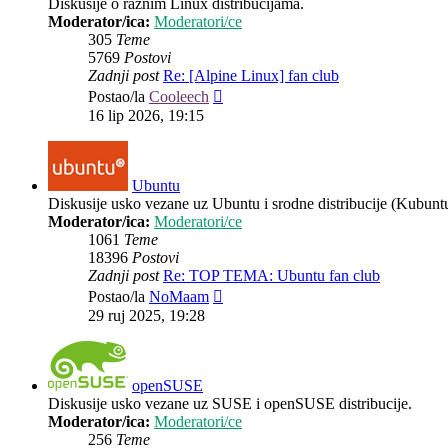
Diskusije o raznim Linux distribucijama.
Moderator/ica:
Moderatori/ce
305
Teme
5769
Postovi
Zadnji post
Re: [Alpine Linux] fan club
Zadnji
Postao/la
Cooleech
post
16 lip 2026, 19:15
Ubuntu
Diskusije usko vezane uz Ubuntu i srodne distribucije (Kubun
Moderator/ica:
Moderatori/ce
1061
Teme
18396
Postovi
Zadnji post
Re: TOP TEMA: Ubuntu fan club
Zadnji
Postao/la
NoMaam
post
29 ruj 2025, 19:28
openSUSE
Diskusije usko vezane uz SUSE i openSUSE distribucije.
Moderator/ica:
Moderatori/ce
256
Teme