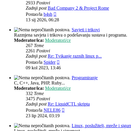
2933
Postovi
Zadnji post
Bad Company 2 & Project Rome
Zadnji
Postao/la
b4sh
post
13 sij 2026, 06:28
Savjeti i trikovi
Razmjena savjeta i trikova o podešavanju sustava i programa.
Moderator/ica:
Moderatori/ce
267
Teme
2261
Postovi
Zadnji post
Re: Tvikanje raznih linux p...
Zadnji
Postao/la
Spider
post
09 kol 2023, 13:46
Programiranje
C, C++, Java, PHP, Ruby...
Moderator/ica:
Moderatori/ce
332
Teme
3475
Postovi
Zadnji post
Re: LiquidCTL skripta
Zadnji
Postao/la
NELE86
post
23 lip 2024, 03:19
Linux, poslužitelj, mreže i sigur
Linux, poslužitelj, mreže i sigurnost