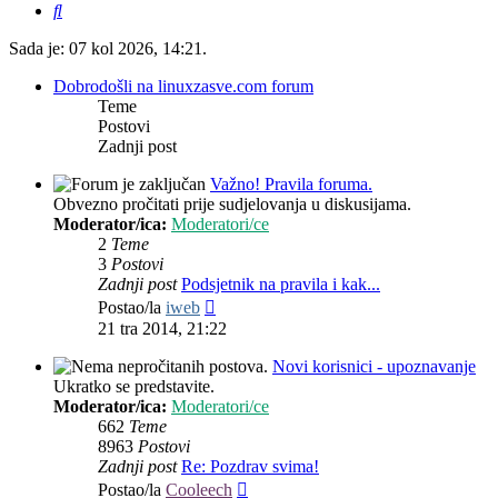
Pretražnik
Sada je: 07 kol 2026, 14:21.
Dobrodošli na linuxzasve.com forum
Teme
Postovi
Zadnji post
Važno! Pravila foruma.
Obvezno pročitati prije sudjelovanja u diskusijama.
Moderator/ica:
Moderatori/ce
2
Teme
3
Postovi
Zadnji post
Podsjetnik na pravila i kak...
Zadnji
Postao/la
iweb
post
21 tra 2014, 21:22
Novi korisnici - upoznavanje
Ukratko se predstavite.
Moderator/ica:
Moderatori/ce
662
Teme
8963
Postovi
Zadnji post
Re: Pozdrav svima!
Zadnji
Postao/la
Cooleech