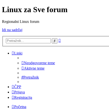
Linux za Sve forum
Regionalni Linux forum
Idi na sadržaj
Napredno
Pretražnik
pretraživanje
Linki
Neodgovorene teme
Aktivne teme
Pretražnik
ČPP
Prijava
Registracija
Početna