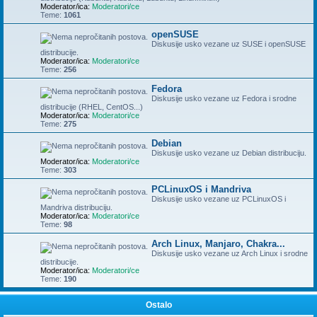
Moderator/ica:
Moderatori/ce
Teme:
1061
openSUSE
Diskusije usko vezane uz SUSE i openSUSE
distribucije.
Moderator/ica:
Moderatori/ce
Teme:
256
Fedora
Diskusije usko vezane uz Fedora i srodne
distribucije (RHEL, CentOS...)
Moderator/ica:
Moderatori/ce
Teme:
275
Debian
Diskusije usko vezane uz Debian distribuciju.
Moderator/ica:
Moderatori/ce
Teme:
303
PCLinuxOS i Mandriva
Diskusije usko vezane uz PCLinuxOS i
Mandriva distribuciju.
Moderator/ica:
Moderatori/ce
Teme:
98
Arch Linux, Manjaro, Chakra...
Diskusije usko vezane uz Arch Linux i srodne
distribucije.
Moderator/ica:
Moderatori/ce
Teme:
190
Ostalo