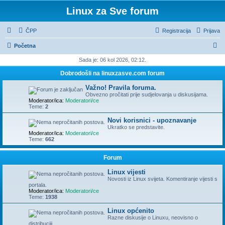
Linux za Sve forum
ČPP
Registracija
Prijava
P
Početna
r
Sada je: 06 kol 2026, 02:12.
e
Dobrodošli na linuxzasve.com forum
t
Važno! Pravila foruma.
r
Obvezno pročitati prije sudjelovanja u diskusijama.
Moderator/ica:
Moderatori/ce
a
Teme:
2
ž
Novi korisnici - upoznavanje
Ukratko se predstavite.
n
Moderator/ica:
Moderatori/ce
Teme:
662
i
k
Forum
Linux vijesti
Novosti iz Linux svijeta. Komentiranje vijesti s
portala.
Moderator/ica:
Moderatori/ce
Teme:
1938
Linux općenito
Razne diskusije o Linuxu, neovisno o
distribuciji.