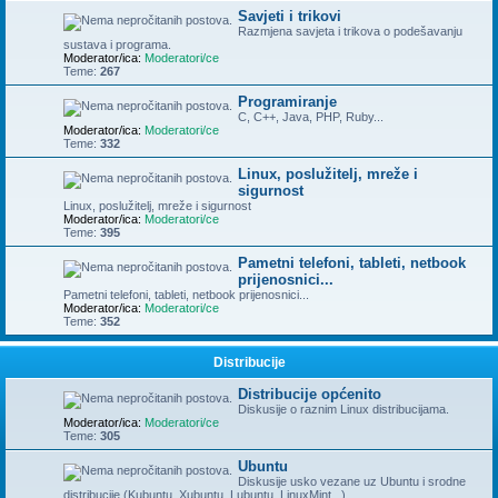
Savjeti i trikovi
Razmjena savjeta i trikova o podešavanju
sustava i programa.
Moderator/ica:
Moderatori/ce
Teme:
267
Programiranje
C, C++, Java, PHP, Ruby...
Moderator/ica:
Moderatori/ce
Teme:
332
Linux, poslužitelj, mreže i
sigurnost
Linux, poslužitelj, mreže i sigurnost
Moderator/ica:
Moderatori/ce
Teme:
395
Pametni telefoni, tableti, netbook
prijenosnici...
Pametni telefoni, tableti, netbook prijenosnici...
Moderator/ica:
Moderatori/ce
Teme:
352
Distribucije
Distribucije općenito
Diskusije o raznim Linux distribucijama.
Moderator/ica:
Moderatori/ce
Teme:
305
Ubuntu
Diskusije usko vezane uz Ubuntu i srodne
distribucije (Kubuntu, Xubuntu, Lubuntu, LinuxMint...)