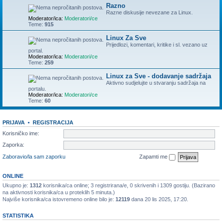
Razno
Razne diskusije nevezane za Linux.
Moderator/ica:
Moderatori/ce
Teme:
915
Linux Za Sve
Prijedlozi, komentari, kritike i sl. vezano uz
portal.
Moderator/ica:
Moderatori/ce
Teme:
259
Linux za Sve - dodavanje sadržaja
Aktivno sudjelujte u stvaranju sadržaja na
portalu.
Moderator/ica:
Moderatori/ce
Teme:
60
PRIJAVA
•
REGISTRACIJA
Korisničko ime:
Zaporka:
Zaboravio/la sam zaporku
Zapamti me
ONLINE
Ukupno je:
1312
korisnika/ca online; 3 registrirana/e, 0 skrivenih i 1309 gostiju. (Bazirano
na aktivnosti korisnika/ca u proteklih 5 minuta.)
Najviše korisnika/ca istovremeno online bilo je:
12119
dana 20 lis 2025, 17:20.
STATISTIKA