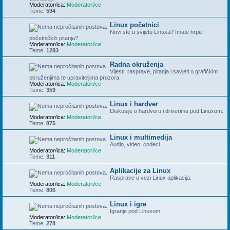
Moderator/ica:
Moderatori/ce
Teme:
594
Linux početnici
Novi ste u svijetu Linuxa? Imate hrpu
početničkih pitanja?
Moderator/ica:
Moderatori/ce
Teme:
1283
Radna okruženja
Vijesti, rasprave, pitanja i savjeti o grafičkim
okruženjima te upraviteljima prozora.
Moderator/ica:
Moderatori/ce
Teme:
359
Linux i hardver
Diskusije o hardveru i driverima pod Linuxom.
Moderator/ica:
Moderatori/ce
Teme:
875
Linux i multimedija
Audio, video, codeci...
Moderator/ica:
Moderatori/ce
Teme:
311
Aplikacije za Linux
Rasprave u vezi Linux aplikacija.
Moderator/ica:
Moderatori/ce
Teme:
806
Linux i igre
Igranje pod Linuxom.
Moderator/ica:
Moderatori/ce
Teme:
278