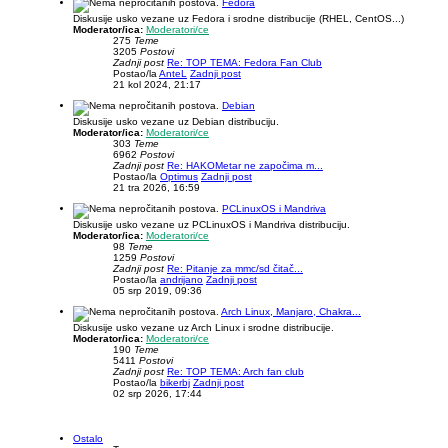
Fedora
Diskusije usko vezane uz Fedora i srodne distribucije (RHEL, CentOS...)
Moderator/ica:
Moderatori/ce
275
Teme
3205
Postovi
Zadnji post
Re: TOP TEMA: Fedora Fan Club
Postao/la
AnteL
Zadnji post
21 kol 2024, 21:17
Debian
Diskusije usko vezane uz Debian distribuciju.
Moderator/ica:
Moderatori/ce
303
Teme
6962
Postovi
Zadnji post
Re: HAKOMetar ne započima m...
Postao/la
Optimus
Zadnji post
21 tra 2026, 16:59
PCLinuxOS i Mandriva
Diskusije usko vezane uz PCLinuxOS i Mandriva distribuciju.
Moderator/ica:
Moderatori/ce
98
Teme
1259
Postovi
Zadnji post
Re: Pitanje za mmc/sd čitač...
Postao/la
andrijano
Zadnji post
05 srp 2019, 09:36
Arch Linux, Manjaro, Chakra...
Diskusije usko vezane uz Arch Linux i srodne distribucije.
Moderator/ica:
Moderatori/ce
190
Teme
5411
Postovi
Zadnji post
Re: TOP TEMA: Arch fan club
Postao/la
bikerbj
Zadnji post
02 srp 2026, 17:44
Ostalo