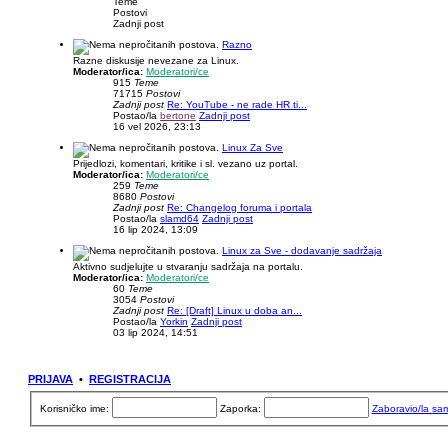
Teme
Postovi
Zadnji post
Razno
Razne diskusije nevezane za Linux.
Moderator/ica:
Moderatori/ce
915
Teme
71715
Postovi
Zadnji post
Re: YouTube - ne rade HR ti...
Postao/la
bertone
Zadnji post
16 vel 2026, 23:13
Linux Za Sve
Prijedlozi, komentari, kritike i sl. vezano uz portal.
Moderator/ica:
Moderatori/ce
259
Teme
8680
Postovi
Zadnji post
Re: Changelog foruma i portala
Postao/la
slamd64
Zadnji post
16 lip 2024, 13:09
Linux za Sve - dodavanje sadržaja
Aktivno sudjelujte u stvaranju sadržaja na portalu.
Moderator/ica:
Moderatori/ce
60
Teme
3054
Postovi
Zadnji post
Re: [Draft] Linux u doba an...
Postao/la
Yorkin
Zadnji post
03 lip 2024, 14:51
PRIJAVA
•
REGISTRACIJA
Korisničko ime:
Zaporka:
Zaboravio/la sa