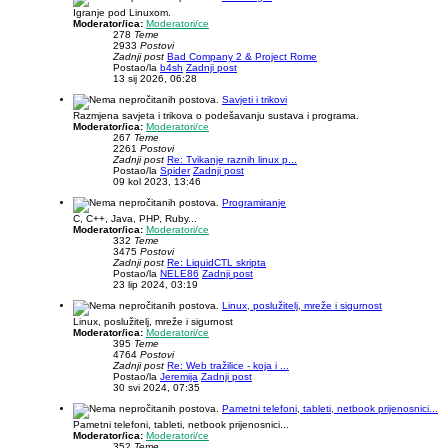
Igranje pod Linuxom.
Moderator/ica:
Moderatori/ce
278
Teme
2933
Postovi
Zadnji post
Bad Company 2 & Project Rome
Postao/la
b4sh
Zadnji post
13 sij 2026, 06:28
Savjeti i trikovi
Razmjena savjeta i trikova o podešavanju sustava i programa.
Moderator/ica:
Moderatori/ce
267
Teme
2261
Postovi
Zadnji post
Re: Tvikanje raznih linux p...
Postao/la
Spider
Zadnji post
09 kol 2023, 13:46
Programiranje
C, C++, Java, PHP, Ruby...
Moderator/ica:
Moderatori/ce
332
Teme
3475
Postovi
Zadnji post
Re: LiquidCTL skripta
Postao/la
NELE86
Zadnji post
23 lip 2024, 03:19
Linux, poslužitelj, mreže i sigurnost
Linux, poslužitelj, mreže i sigurnost
Moderator/ica:
Moderatori/ce
395
Teme
4764
Postovi
Zadnji post
Re: Web tražilice - koja i ...
Postao/la
Jeremija
Zadnji post
30 svi 2024, 07:35
Pametni telefoni, tableti, netbook prijenosnici...
Pametni telefoni, tableti, netbook prijenosnici...
Moderator/ica:
Moderatori/ce
352
Teme