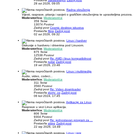
Postao/la
JakaBasej06
Zadnji post
28 svi 2026, 09:05
Radna okruženja
Vijesti, rasprave, pitanja i savjeti o grafičkim okruženjima te upraviteljima prozora.
Moderator/ica:
Moderatori/ce
359
Teme
13074
Postovi
Zadnji post
Cosmic desktop iskustva
Postao/la
fibra
Zadnji post
02 svi 2026, 09:32
Linux i hardver
Diskusije o hardveru i driverima pod Linuxom.
Moderator/ica:
Moderatori/ce
875
Teme
12538
Postovi
Zadnji post
Re: AMD i linux kompatibilnost
Postao/la
rudar
Zadnji post
19 vel 2026, 23:46
Linux i multimedija
Audio, video, codeci...
Moderator/ica:
Moderatori/ce
311
Teme
3560
Postovi
Zadnji post
Re: Video downloader
Postao/la
domy_os
Zadnji post
06 kol 2024, 17:45
Aplikacije za Linux
Rasprave u vezi Linux aplikacija.
Moderator/ica:
Moderatori/ce
806
Teme
9304
Postovi
Zadnji post
Re: jednostavan program za ...
Postao/la
sttipe
Zadnji post
22 srp 2026, 14:49
Linux i igre