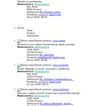
Ukratko se predstavite.
Moderator/ica:
Moderatori/ce
662
Teme
8963
Postovi
Zadnji post
Re: Pozdrav svima!
Postao/la
Cooleech
Zadnji post
30 svi 2026, 08:22
Forum
Teme
Postovi
Zadnji post
Linux vijesti
Novosti iz Linux svijeta. Komentiranje vijesti s portala.
Moderator/ica:
Moderatori/ce
1938
Teme
15748
Postovi
Zadnji post
Re: StormOS
Postao/la
JakaBasej06
Zadnji post
29 svi 2026, 06:48
Linux općenito
Razne diskusije o Linuxu, neovisno o distribuciji.
Moderator/ica:
Moderatori/ce
594
Teme
13233
Postovi
Zadnji post
Re: Problem s hardverskom a...
Postao/la
Cooleech
Zadnji post
07 ožu 2026, 09:13
Linux početnici
Novi ste u svijetu Linuxa? Imate hrpu početničkih pitanja?
Moderator/ica:
Moderatori/ce
1283
Teme
17520
Postovi
Zadnji post
Re: Nakon Minimized, datote...