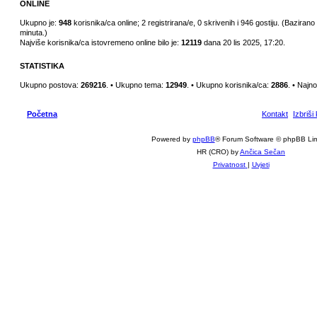
ONLINE
Ukupno je:
948
korisnika/ca online; 2 registrirana/e, 0 skrivenih i 946 gostiju. (Bazirano
minuta.)
Najviše korisnika/ca istovremeno online bilo je:
12119
dana 20 lis 2025, 17:20.
STATISTIKA
Ukupno postova:
269216
. • Ukupno tema:
12949
. • Ukupno korisnika/ca:
2886
. • Najno
Početna
Kontakt
Izbriši
Powered by
phpBB
® Forum Software © phpBB Lim
HR (CRO) by
Ančica Sečan
Privatnost
|
Uvjeti