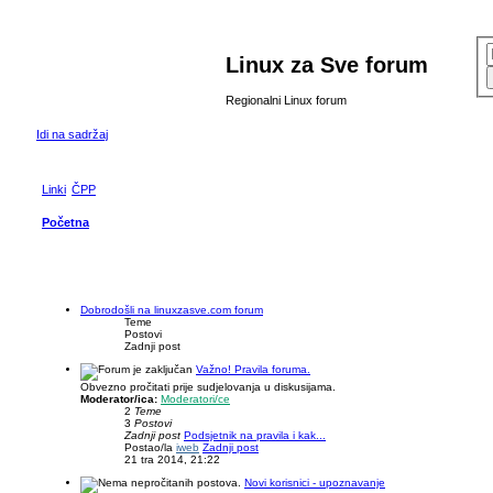
Linux za Sve forum
Regionalni Linux forum
Idi na sadržaj
Linki
ČPP
Početna
Dobrodošli na linuxzasve.com forum
Teme
Postovi
Zadnji post
Važno! Pravila foruma.
Obvezno pročitati prije sudjelovanja u diskusijama.
Moderator/ica:
Moderatori/ce
2
Teme
3
Postovi
Zadnji post
Podsjetnik na pravila i kak...
Postao/la
iweb
Zadnji post
21 tra 2014, 21:22
Novi korisnici - upoznavanje