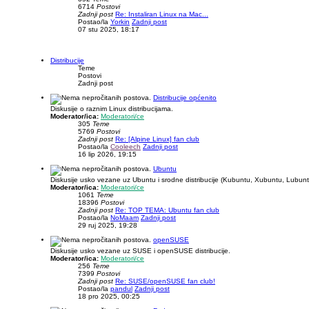
6714
Postovi
Zadnji post
Re: Instaliran Linux na Mac...
Postao/la
Yorkin
Zadnji post
07 stu 2025, 18:17
Distribucije
Teme
Postovi
Zadnji post
Distribucije općenito
Diskusije o raznim Linux distribucijama.
Moderator/ica:
Moderatori/ce
305
Teme
5769
Postovi
Zadnji post
Re: [Alpine Linux] fan club
Postao/la
Cooleech
Zadnji post
16 lip 2026, 19:15
Ubuntu
Diskusije usko vezane uz Ubuntu i srodne distribucije (Kubuntu, Xubuntu, Lubuntu
Moderator/ica:
Moderatori/ce
1061
Teme
18396
Postovi
Zadnji post
Re: TOP TEMA: Ubuntu fan club
Postao/la
NoMaam
Zadnji post
29 ruj 2025, 19:28
openSUSE
Diskusije usko vezane uz SUSE i openSUSE distribucije.
Moderator/ica:
Moderatori/ce
256
Teme
7399
Postovi
Zadnji post
Re: SUSE/openSUSE fan club!
Postao/la
pandul
Zadnji post
18 pro 2025, 00:25