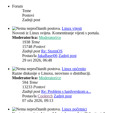
Forum
Teme
Postovi
Zadnji post
Linux vijesti
Novosti iz Linux svijeta. Komentiranje vijesti s portala.
Moderator/ica:
Moderatori/ce
1938
Teme
15748
Postovi
Zadnji post
Re: StormOS
Postao/la
JakaBasej06
Zadnji post
29 svi 2026, 06:48
Linux općenito
Razne diskusije o Linuxu, neovisno o distribuciji.
Moderator/ica:
Moderatori/ce
594
Teme
13233
Postovi
Zadnji post
Re: Problem s hardverskom a...
Postao/la
Cooleech
Zadnji post
07 ožu 2026, 09:13
Linux početnici