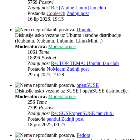
5769
Postovi
Zadnji post
Re: [Alpine Linux] fan club
Postao/la
Cooleech
Zadnji post
16 lip 2026, 19:15
Ubuntu
Diskusije usko vezane uz Ubuntu i srodne distribucije
(Kubuntu, Xubuntu, Lubuntu, LinuxMint...)
Moderator/ica:
Moderatori/ce
1061
Teme
18396
Postovi
Zadnji post
Re: TOP TEMA: Ubuntu fan club
Postao/la
NoMaam
Zadnji post
29 ruj 2025, 19:28
openSUSE
Diskusije usko vezane uz SUSE i openSUSE distribucije.
Moderator/ica:
Moderatori/ce
256
Teme
7399
Postovi
Zadnji post
Re: SUSE/openSUSE fan club!
Postao/la
pandul
Zadnji post
18 pro 2025, 00:25
Fedora