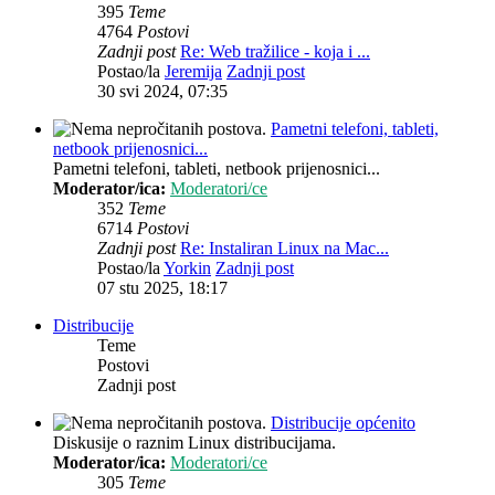
395
Teme
4764
Postovi
Zadnji post
Re: Web tražilice - koja i ...
Postao/la
Jeremija
Zadnji post
30 svi 2024, 07:35
Pametni telefoni, tableti,
netbook prijenosnici...
Pametni telefoni, tableti, netbook prijenosnici...
Moderator/ica:
Moderatori/ce
352
Teme
6714
Postovi
Zadnji post
Re: Instaliran Linux na Mac...
Postao/la
Yorkin
Zadnji post
07 stu 2025, 18:17
Distribucije
Teme
Postovi
Zadnji post
Distribucije općenito
Diskusije o raznim Linux distribucijama.
Moderator/ica:
Moderatori/ce
305
Teme