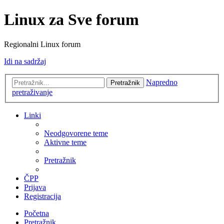
Linux za Sve forum
Regionalni Linux forum
Idi na sadržaj
Napredno
Pretražnik
pretraživanje
Linki
Neodgovorene teme
Aktivne teme
Pretražnik
ČPP
Prijava
Registracija
Početna
Pretražnik