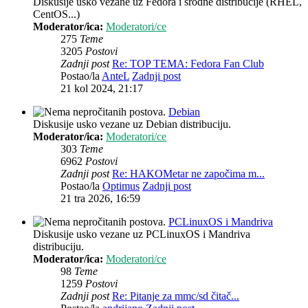
Diskusije usko vezane uz Fedora i srodne distribucije (RHEL,
CentOS...)
Moderator/ica:
Moderatori/ce
275
Teme
3205
Postovi
Zadnji post
Re: TOP TEMA: Fedora Fan Club
Postao/la
AnteL
Zadnji post
21 kol 2024, 21:17
Debian
Diskusije usko vezane uz Debian distribuciju.
Moderator/ica:
Moderatori/ce
303
Teme
6962
Postovi
Zadnji post
Re: HAKOMetar ne započima m...
Postao/la
Optimus
Zadnji post
21 tra 2026, 16:59
PCLinuxOS i Mandriva
Diskusije usko vezane uz PCLinuxOS i Mandriva
distribuciju.
Moderator/ica:
Moderatori/ce
98
Teme
1259
Postovi
Zadnji post
Re: Pitanje za mmc/sd čitač...