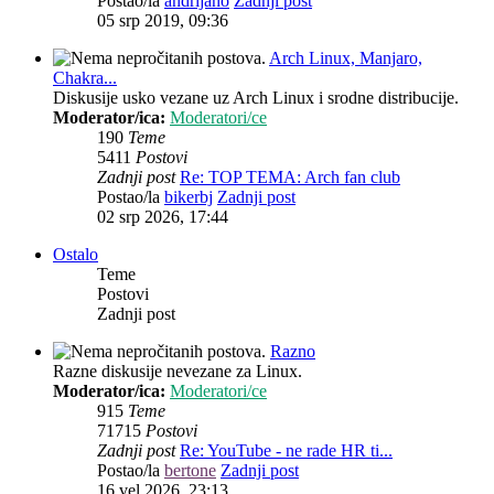
Postao/la
andrijano
Zadnji post
05 srp 2019, 09:36
Arch Linux, Manjaro,
Chakra...
Diskusije usko vezane uz Arch Linux i srodne distribucije.
Moderator/ica:
Moderatori/ce
190
Teme
5411
Postovi
Zadnji post
Re: TOP TEMA: Arch fan club
Postao/la
bikerbj
Zadnji post
02 srp 2026, 17:44
Ostalo
Teme
Postovi
Zadnji post
Razno
Razne diskusije nevezane za Linux.
Moderator/ica:
Moderatori/ce
915
Teme
71715
Postovi
Zadnji post
Re: YouTube - ne rade HR ti...
Postao/la
bertone
Zadnji post
16 vel 2026, 23:13