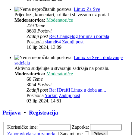
Linux Za Sve
Prijedlozi, komentari, kritike i sl. vezano uz portal.
Moderator/ica:
Moderatori/ce
259
Teme
8680
Postovi
Zadnji post
Re: Changelog foruma i portala
Postao/la
slamd64
Zadnji post
16 lip 2024, 13:09
Linux za Sve - dodavanje
sadržaja
Aktivno sudjelujte u stvaranju sadržaja na portalu.
Moderator/ica:
Moderatori/ce
60
Teme
3054
Postovi
Zadnji post
Re: [Draft] Linux u doba an...
Postao/la
Yorkin
Zadnji post
03 lip 2024, 14:51
Prijava
•
Registracija
Korisničko ime:
Zaporka:
Zaboravio/la sam zaporku
|
Zapamti me