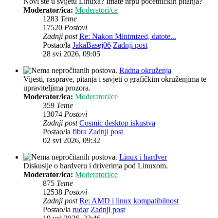
Novi ste u svijetu Linuxa? Imate hrpu početničkih pitanja?
Moderator/ica:
Moderatori/ce
1283
Teme
17520
Postovi
Zadnji post
Re: Nakon Minimized, datote...
Postao/la
JakaBasej06
Zadnji post
28 svi 2026, 09:05
Radna okruženja
Vijesti, rasprave, pitanja i savjeti o grafičkim okruženjima te
upraviteljima prozora.
Moderator/ica:
Moderatori/ce
359
Teme
13074
Postovi
Zadnji post
Cosmic desktop iskustva
Postao/la
fibra
Zadnji post
02 svi 2026, 09:32
Linux i hardver
Diskusije o hardveru i driverima pod Linuxom.
Moderator/ica:
Moderatori/ce
875
Teme
12538
Postovi
Zadnji post
Re: AMD i linux kompatibilnost
Postao/la
rudar
Zadnji post