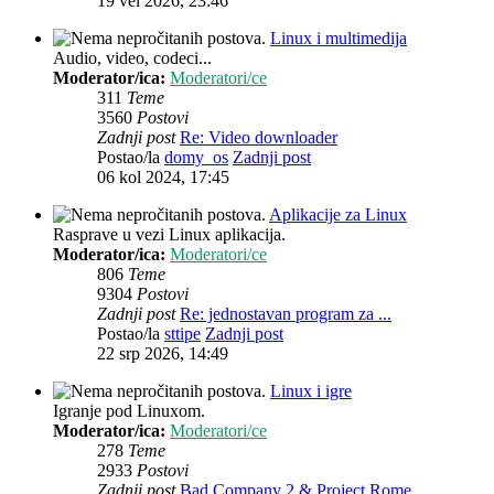
19 vel 2026, 23:46
Linux i multimedija
Audio, video, codeci...
Moderator/ica:
Moderatori/ce
311
Teme
3560
Postovi
Zadnji post
Re: Video downloader
Postao/la
domy_os
Zadnji post
06 kol 2024, 17:45
Aplikacije za Linux
Rasprave u vezi Linux aplikacija.
Moderator/ica:
Moderatori/ce
806
Teme
9304
Postovi
Zadnji post
Re: jednostavan program za ...
Postao/la
sttipe
Zadnji post
22 srp 2026, 14:49
Linux i igre
Igranje pod Linuxom.
Moderator/ica:
Moderatori/ce
278
Teme
2933
Postovi
Zadnji post
Bad Company 2 & Project Rome