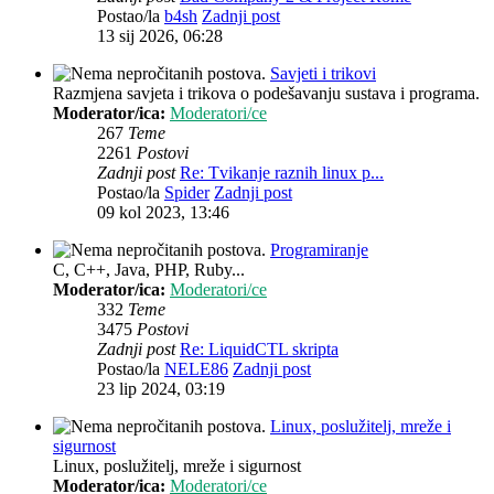
Postao/la
b4sh
Zadnji post
13 sij 2026, 06:28
Savjeti i trikovi
Razmjena savjeta i trikova o podešavanju sustava i programa.
Moderator/ica:
Moderatori/ce
267
Teme
2261
Postovi
Zadnji post
Re: Tvikanje raznih linux p...
Postao/la
Spider
Zadnji post
09 kol 2023, 13:46
Programiranje
C, C++, Java, PHP, Ruby...
Moderator/ica:
Moderatori/ce
332
Teme
3475
Postovi
Zadnji post
Re: LiquidCTL skripta
Postao/la
NELE86
Zadnji post
23 lip 2024, 03:19
Linux, poslužitelj, mreže i
sigurnost
Linux, poslužitelj, mreže i sigurnost
Moderator/ica:
Moderatori/ce