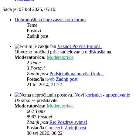
Sada je: 07 kol 2026, 05:10.
Dobrodošli na linuxzasve.com forum
Teme
Postovi
Zadnji post
Važno! Pravila foruma.
Obvezno pročitati prije sudjelovanja u diskusijama.
Moderator/ica:
Moderatori/ce
2
Teme
3
Postovi
Zadnji post
Podsjetnik na pravila i kak...
Postao/la
iweb
Zadnji post
21 tra 2014, 21:22
Novi korisnici - upoznavanje
Ukratko se predstavite.
Moderator/ica:
Moderatori/ce
662
Teme
8963
Postovi
Zadnji post
Re: Pozdrav svima!
Postao/la
Cooleech
Zadnji post
30 svi 2026, 08:22