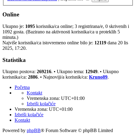
Online
Ukupno je:
1095
korisnika/ca online; 3 registrirana/e, 0 skrivenih i
1092 gosta. (Bazirano na aktivnosti korisnika/ca u proteklih 5
minuta.)
Najviše korisnika/ca istovremeno online bilo je:
12119
dana 20 lis
2025, 17:20.
Statistika
Ukupno postova:
269216
. • Ukupno tema:
12949
. • Ukupno
korisnika/ca:
2886
. • Najnoviji/a korisnik/ca:
Kruno89
.
Početna
Kontakt
Vremenska zona:
UTC+01:00
Izbriši kolačiće
Vremenska zona:
UTC+01:00
Izbriši kolačiće
Kontakt
Powered by
phpBB
® Forum Software © phpBB Limited