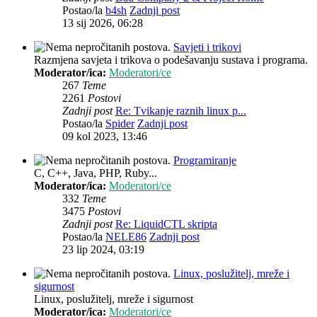
Postao/la
b4sh
Zadnji post
13 sij 2026, 06:28
Savjeti i trikovi
Razmjena savjeta i trikova o podešavanju sustava i programa.
Moderator/ica:
Moderatori/ce
267
Teme
2261
Postovi
Zadnji post
Re: Tvikanje raznih linux p...
Postao/la
Spider
Zadnji post
09 kol 2023, 13:46
Programiranje
C, C++, Java, PHP, Ruby...
Moderator/ica:
Moderatori/ce
332
Teme
3475
Postovi
Zadnji post
Re: LiquidCTL skripta
Postao/la
NELE86
Zadnji post
23 lip 2024, 03:19
Linux, poslužitelj, mreže i
sigurnost
Linux, poslužitelj, mreže i sigurnost
Moderator/ica:
Moderatori/ce