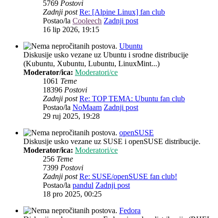
5769
Postovi
Zadnji post
Re: [Alpine Linux] fan club
Postao/la
Cooleech
Zadnji post
16 lip 2026, 19:15
Ubuntu
Diskusije usko vezane uz Ubuntu i srodne distribucije
(Kubuntu, Xubuntu, Lubuntu, LinuxMint...)
Moderator/ica:
Moderatori/ce
1061
Teme
18396
Postovi
Zadnji post
Re: TOP TEMA: Ubuntu fan club
Postao/la
NoMaam
Zadnji post
29 ruj 2025, 19:28
openSUSE
Diskusije usko vezane uz SUSE i openSUSE distribucije.
Moderator/ica:
Moderatori/ce
256
Teme
7399
Postovi
Zadnji post
Re: SUSE/openSUSE fan club!
Postao/la
pandul
Zadnji post
18 pro 2025, 00:25
Fedora