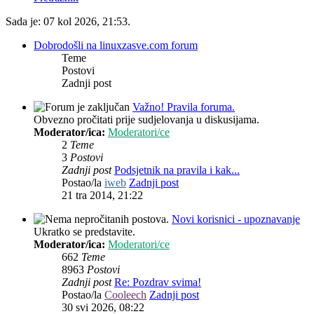
Sada je: 07 kol 2026, 21:53.
Dobrodošli na linuxzasve.com forum
Teme
Postovi
Zadnji post
Važno! Pravila foruma.
Obvezno pročitati prije sudjelovanja u diskusijama.
Moderator/ica:
Moderatori/ce
2
Teme
3
Postovi
Zadnji post
Podsjetnik na pravila i kak...
Postao/la
iweb
Zadnji post
21 tra 2014, 21:22
Novi korisnici - upoznavanje
Ukratko se predstavite.
Moderator/ica:
Moderatori/ce
662
Teme
8963
Postovi
Zadnji post
Re: Pozdrav svima!
Postao/la
Cooleech
Zadnji post
30 svi 2026, 08:22