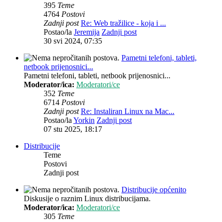
395
Teme
4764
Postovi
Zadnji post
Re: Web tražilice - koja i ...
Postao/la
Jeremija
Zadnji post
30 svi 2024, 07:35
Pametni telefoni, tableti,
netbook prijenosnici...
Pametni telefoni, tableti, netbook prijenosnici...
Moderator/ica:
Moderatori/ce
352
Teme
6714
Postovi
Zadnji post
Re: Instaliran Linux na Mac...
Postao/la
Yorkin
Zadnji post
07 stu 2025, 18:17
Distribucije
Teme
Postovi
Zadnji post
Distribucije općenito
Diskusije o raznim Linux distribucijama.
Moderator/ica:
Moderatori/ce
305
Teme