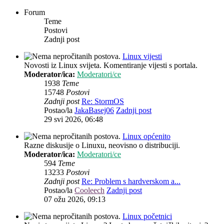
Forum
Teme
Postovi
Zadnji post
Linux vijesti
Novosti iz Linux svijeta. Komentiranje vijesti s portala.
Moderator/ica:
Moderatori/ce
1938
Teme
15748
Postovi
Zadnji post
Re: StormOS
Postao/la
JakaBasej06
Zadnji post
29 svi 2026, 06:48
Linux općenito
Razne diskusije o Linuxu, neovisno o distribuciji.
Moderator/ica:
Moderatori/ce
594
Teme
13233
Postovi
Zadnji post
Re: Problem s hardverskom a...
Postao/la
Cooleech
Zadnji post
07 ožu 2026, 09:13
Linux početnici