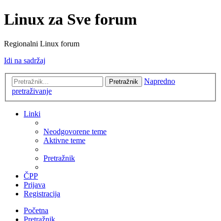
Linux za Sve forum
Regionalni Linux forum
Idi na sadržaj
Napredno
Pretražnik
pretraživanje
Linki
Neodgovorene teme
Aktivne teme
Pretražnik
ČPP
Prijava
Registracija
Početna
Pretražnik