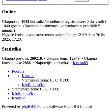
Online
Ukupno su:
1043
korisnika/ce online; 3 registrirana/e, 0 skrivenih i
1040 gostiju. (Bazirano na aktivnosti korisnika/ca u proteklih 5
minuta.)
Najviše korisnika/ca istovremeno online bilo je:
12119
dana 20 lis
2025, 17:20.
Statistika
Ukupno postova:
269216
. • Ukupno tema:
12949
. • Ukupno
korisnika/ca:
2886
. • Najnoviji/a korisnik/ca:
Kruno89
.
Početna
Kontakt
Vremenska zona:
UTC+01:00
Izbriši kolačiće
Vremenska zona:
UTC+01:00
Izbriši kolačiće
Kontakt
Powered by
phpBB
® Forum Software © phpBB Limited