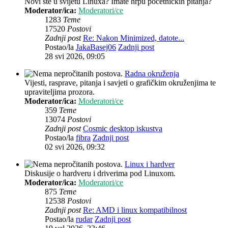
Novi ste u svijetu Linuxa? Imate hrpu početničkih pitanja?
Moderator/ica:
Moderatori/ce
1283
Teme
17520
Postovi
Zadnji post
Re: Nakon Minimized, datote...
Postao/la
JakaBasej06
Zadnji post
28 svi 2026, 09:05
Radna okruženja
Vijesti, rasprave, pitanja i savjeti o grafičkim okruženjima te
upraviteljima prozora.
Moderator/ica:
Moderatori/ce
359
Teme
13074
Postovi
Zadnji post
Cosmic desktop iskustva
Postao/la
fibra
Zadnji post
02 svi 2026, 09:32
Linux i hardver
Diskusije o hardveru i driverima pod Linuxom.
Moderator/ica:
Moderatori/ce
875
Teme
12538
Postovi
Zadnji post
Re: AMD i linux kompatibilnost
Postao/la
rudar
Zadnji post