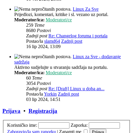
Linux Za Sve
Prijedlozi, komentari, kritike i sl. vezano uz portal.
Moderator/ica:
Moderatori/ce
259
Teme
8680
Postovi
Zadnji post
Re: Changelog foruma i portala
Postao/la
slamd64
Zadnji post
16 lip 2024, 13:09
Linux za Sve - dodavanje
sadržaja
Aktivno sudjelujte u stvaranju sadržaja na portalu.
Moderator/ica:
Moderatori/ce
60
Teme
3054
Postovi
Zadnji post
Re: [Draft] Linux u doba an...
Postao/la
Yorkin
Zadnji post
03 lip 2024, 14:51
Prijava
•
Registracija
Korisničko ime:
Zaporka:
Zaboravio/la sam zaporku
|
Zapamti me