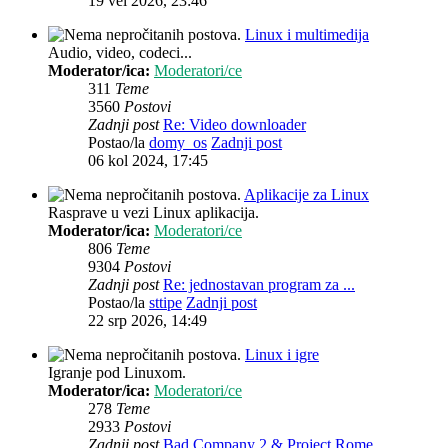
19 vel 2026, 23:46
Linux i multimedija
Audio, video, codeci...
Moderator/ica:
Moderatori/ce
311
Teme
3560
Postovi
Zadnji post
Re: Video downloader
Postao/la
domy_os
Zadnji post
06 kol 2024, 17:45
Aplikacije za Linux
Rasprave u vezi Linux aplikacija.
Moderator/ica:
Moderatori/ce
806
Teme
9304
Postovi
Zadnji post
Re: jednostavan program za ...
Postao/la
sttipe
Zadnji post
22 srp 2026, 14:49
Linux i igre
Igranje pod Linuxom.
Moderator/ica:
Moderatori/ce
278
Teme
2933
Postovi
Zadnji post
Bad Company 2 & Project Rome