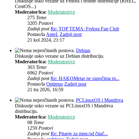
Diskusije usko vezane uz Fedora i srodne distribucije (RHEL,
CentOS...)
Moderator/ica:
Moderatori/ce
275
Teme
3205
Postovi
Zadnji post
Re: TOP TEMA: Fedora Fan Club
Postao/la
AnteL
Zadnji post
21 kol 2024, 21:17
Debian
Diskusije usko vezane uz Debian distribuciju.
Moderator/ica:
Moderatori/ce
303
Teme
6962
Postovi
Zadnji post
Re: HAKOMetar ne započima m...
Postao/la
Optimus
Zadnji post
21 tra 2026, 16:59
PCLinuxOS i Mandriva
Diskusije usko vezane uz PCLinuxOS i Mandriva
distribuciju.
Moderator/ica:
Moderatori/ce
98
Teme
1259
Postovi
Zadnji post
Re: Pitanje za mmc/sd čitač...