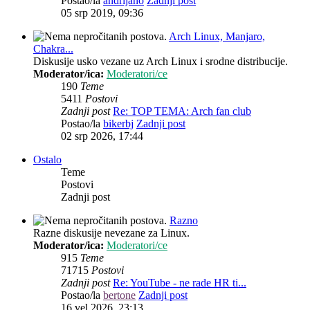
Postao/la
andrijano
Zadnji post
05 srp 2019, 09:36
Arch Linux, Manjaro,
Chakra...
Diskusije usko vezane uz Arch Linux i srodne distribucije.
Moderator/ica:
Moderatori/ce
190
Teme
5411
Postovi
Zadnji post
Re: TOP TEMA: Arch fan club
Postao/la
bikerbj
Zadnji post
02 srp 2026, 17:44
Ostalo
Teme
Postovi
Zadnji post
Razno
Razne diskusije nevezane za Linux.
Moderator/ica:
Moderatori/ce
915
Teme
71715
Postovi
Zadnji post
Re: YouTube - ne rade HR ti...
Postao/la
bertone
Zadnji post
16 vel 2026, 23:13