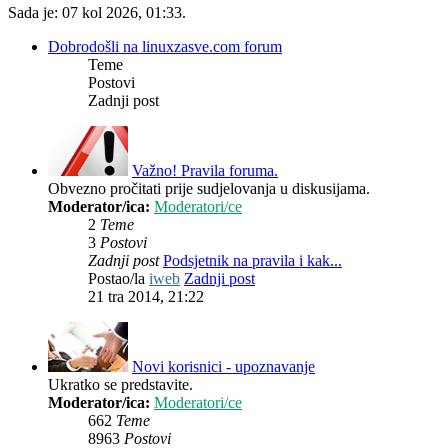
Sada je: 07 kol 2026, 01:33.
Dobrodošli na linuxzasve.com forum
Teme
Postovi
Zadnji post
Važno! Pravila foruma.
Obvezno pročitati prije sudjelovanja u diskusijama.
Moderator/ica:
Moderatori/ce
2
Teme
3
Postovi
Zadnji post
Podsjetnik na pravila i kak...
Postao/la
iweb
Zadnji post
21 tra 2014, 21:22
Novi korisnici - upoznavanje
Ukratko se predstavite.
Moderator/ica:
Moderatori/ce
662
Teme
8963
Postovi