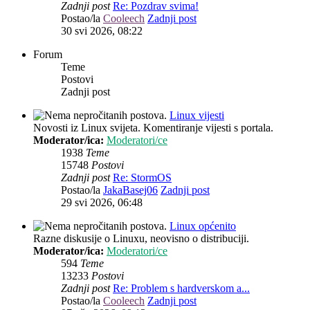
Zadnji post
Re: Pozdrav svima!
Postao/la
Cooleech
Zadnji post
30 svi 2026, 08:22
Forum
Teme
Postovi
Zadnji post
Linux vijesti
Novosti iz Linux svijeta. Komentiranje vijesti s portala.
Moderator/ica:
Moderatori/ce
1938
Teme
15748
Postovi
Zadnji post
Re: StormOS
Postao/la
JakaBasej06
Zadnji post
29 svi 2026, 06:48
Linux općenito
Razne diskusije o Linuxu, neovisno o distribuciji.
Moderator/ica:
Moderatori/ce
594
Teme
13233
Postovi
Zadnji post
Re: Problem s hardverskom a...
Postao/la
Cooleech
Zadnji post