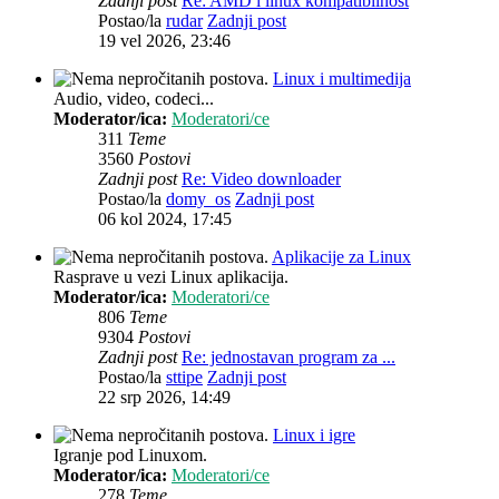
Zadnji post
Re: AMD i linux kompatibilnost
Postao/la
rudar
Zadnji post
19 vel 2026, 23:46
Linux i multimedija
Audio, video, codeci...
Moderator/ica:
Moderatori/ce
311
Teme
3560
Postovi
Zadnji post
Re: Video downloader
Postao/la
domy_os
Zadnji post
06 kol 2024, 17:45
Aplikacije za Linux
Rasprave u vezi Linux aplikacija.
Moderator/ica:
Moderatori/ce
806
Teme
9304
Postovi
Zadnji post
Re: jednostavan program za ...
Postao/la
sttipe
Zadnji post
22 srp 2026, 14:49
Linux i igre
Igranje pod Linuxom.
Moderator/ica:
Moderatori/ce
278
Teme