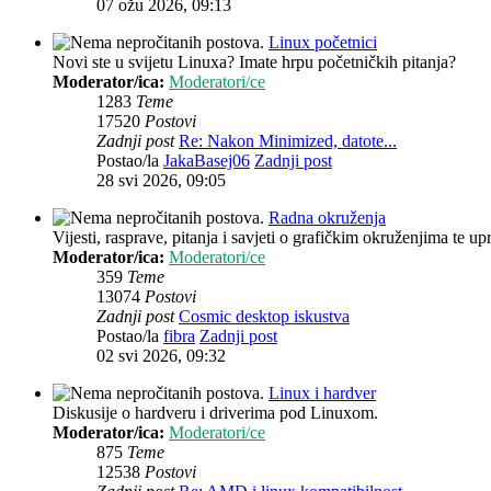
07 ožu 2026, 09:13
Linux početnici
Novi ste u svijetu Linuxa? Imate hrpu početničkih pitanja?
Moderator/ica:
Moderatori/ce
1283
Teme
17520
Postovi
Zadnji post
Re: Nakon Minimized, datote...
Postao/la
JakaBasej06
Zadnji post
28 svi 2026, 09:05
Radna okruženja
Vijesti, rasprave, pitanja i savjeti o grafičkim okruženjima te up
Moderator/ica:
Moderatori/ce
359
Teme
13074
Postovi
Zadnji post
Cosmic desktop iskustva
Postao/la
fibra
Zadnji post
02 svi 2026, 09:32
Linux i hardver
Diskusije o hardveru i driverima pod Linuxom.
Moderator/ica:
Moderatori/ce
875
Teme
12538
Postovi