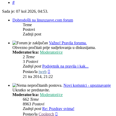
Pretražnik
Sada je: 07 kol 2026, 04:53.
Dobrodošli na linuxzasve.com forum
Teme
Postovi
Zadnji post
Važno! Pravila foruma.
Obvezno pročitati prije sudjelovanja u diskusijama.
Moderator/ica:
Moderatori/ce
2
Teme
3
Postovi
Zadnji post
Podsjetnik na pravila i kak...
Zadnji
Postao/la
iweb
post
21 tra 2014, 21:22
Novi korisnici - upoznavanje
Ukratko se predstavite.
Moderator/ica:
Moderatori/ce
662
Teme
8963
Postovi
Zadnji post
Re: Pozdrav svima!
Zadnji
Postao/la
Cooleech