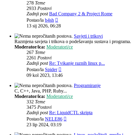
278
Teme
2933
Postovi
Zadnji post
Bad Company 2 & Project Rome
Zadnji
Postao/la
b4sh
post
13 sij 2026, 06:28
Savjeti i trikovi
Razmjena savjeta i trikova o podešavanju sustava i programa.
Moderator/ica:
Moderatori/ce
267
Teme
2261
Postovi
Zadnji post
Re: Tvikanje raznih linux p...
Zadnji
Postao/la
Spider
post
09 kol 2023, 13:46
Programiranje
C, C++, Java, PHP, Ruby...
Moderator/ica:
Moderatori/ce
332
Teme
3475
Postovi
Zadnji post
Re: LiquidCTL skripta
Zadnji
Postao/la
NELE86
post
23 lip 2024, 03:19
Linux, poslužitelj, mreže i