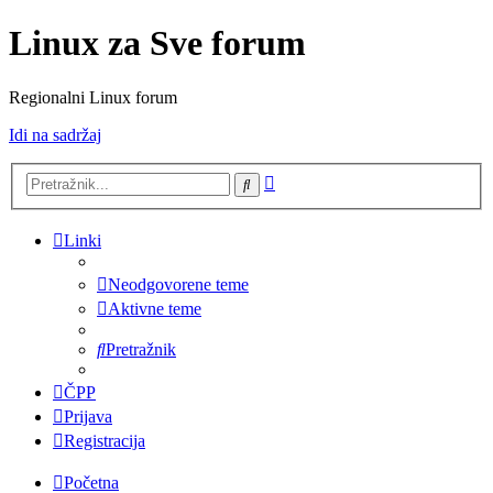
Linux za Sve forum
Regionalni Linux forum
Idi na sadržaj
Napredno
Pretražnik
pretraživanje
Linki
Neodgovorene teme
Aktivne teme
Pretražnik
ČPP
Prijava
Registracija
Početna