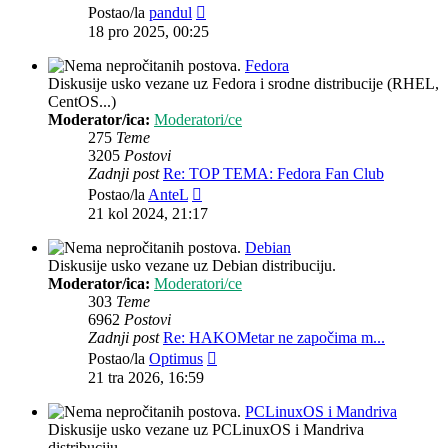
Zadnji
Postao/la
pandul
post
18 pro 2025, 00:25
Fedora
Diskusije usko vezane uz Fedora i srodne distribucije (RHEL,
CentOS...)
Moderator/ica:
Moderatori/ce
275
Teme
3205
Postovi
Zadnji post
Re: TOP TEMA: Fedora Fan Club
Zadnji
Postao/la
AnteL
post
21 kol 2024, 21:17
Debian
Diskusije usko vezane uz Debian distribuciju.
Moderator/ica:
Moderatori/ce
303
Teme
6962
Postovi
Zadnji post
Re: HAKOMetar ne započima m...
Zadnji
Postao/la
Optimus
post
21 tra 2026, 16:59
PCLinuxOS i Mandriva
Diskusije usko vezane uz PCLinuxOS i Mandriva
distribuciju.