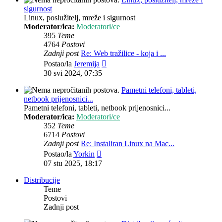
sigurnost
Linux, poslužitelj, mreže i sigurnost
Moderator/ica:
Moderatori/ce
395
Teme
4764
Postovi
Zadnji post
Re: Web tražilice - koja i ...
Zadnji
Postao/la
Jeremija
post
30 svi 2024, 07:35
Pametni telefoni, tableti,
netbook prijenosnici...
Pametni telefoni, tableti, netbook prijenosnici...
Moderator/ica:
Moderatori/ce
352
Teme
6714
Postovi
Zadnji post
Re: Instaliran Linux na Mac...
Zadnji
Postao/la
Yorkin
post
07 stu 2025, 18:17
Distribucije
Teme
Postovi
Zadnji post