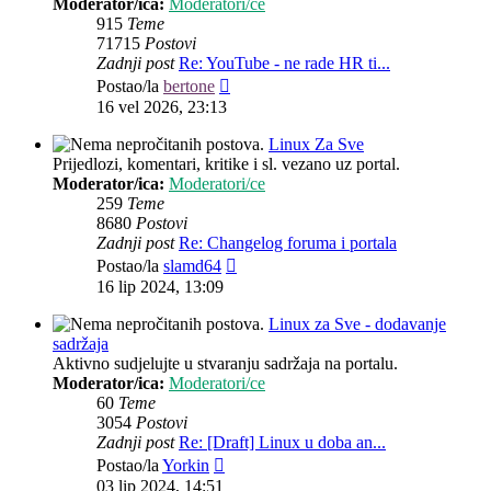
Moderator/ica:
Moderatori/ce
915
Teme
71715
Postovi
Zadnji post
Re: YouTube - ne rade HR ti...
Zadnji
Postao/la
bertone
post
16 vel 2026, 23:13
Linux Za Sve
Prijedlozi, komentari, kritike i sl. vezano uz portal.
Moderator/ica:
Moderatori/ce
259
Teme
8680
Postovi
Zadnji post
Re: Changelog foruma i portala
Zadnji
Postao/la
slamd64
post
16 lip 2024, 13:09
Linux za Sve - dodavanje
sadržaja
Aktivno sudjelujte u stvaranju sadržaja na portalu.
Moderator/ica:
Moderatori/ce
60
Teme
3054
Postovi
Zadnji post
Re: [Draft] Linux u doba an...
Zadnji
Postao/la
Yorkin
post
03 lip 2024, 14:51