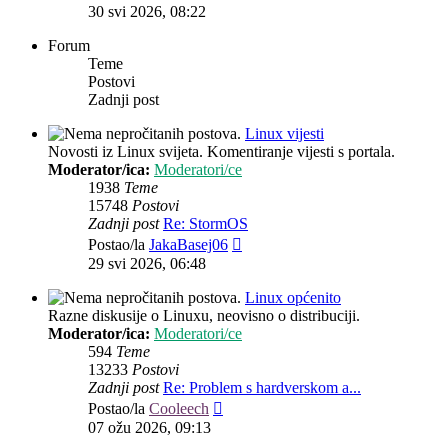
post
30 svi 2026, 08:22
Forum
Teme
Postovi
Zadnji post
Linux vijesti
Novosti iz Linux svijeta. Komentiranje vijesti s portala.
Moderator/ica:
Moderatori/ce
1938
Teme
15748
Postovi
Zadnji post
Re: StormOS
Zadnji
Postao/la
JakaBasej06
post
29 svi 2026, 06:48
Linux općenito
Razne diskusije o Linuxu, neovisno o distribuciji.
Moderator/ica:
Moderatori/ce
594
Teme
13233
Postovi
Zadnji post
Re: Problem s hardverskom a...
Zadnji
Postao/la
Cooleech
post
07 ožu 2026, 09:13