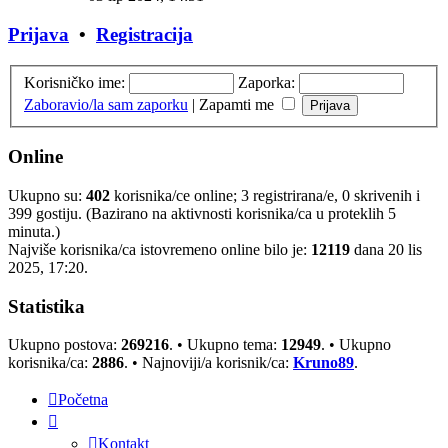
Prijava
•
Registracija
Korisničko ime:
Zaporka:
Zaboravio/la sam zaporku
|
Zapamti me
Online
Ukupno su:
402
korisnika/ce online; 3 registrirana/e, 0 skrivenih i
399 gostiju. (Bazirano na aktivnosti korisnika/ca u proteklih 5
minuta.)
Najviše korisnika/ca istovremeno online bilo je:
12119
dana 20 lis
2025, 17:20.
Statistika
Ukupno postova:
269216
. • Ukupno tema:
12949
. • Ukupno
korisnika/ca:
2886
. • Najnoviji/a korisnik/ca:
Kruno89
.
Početna
Kontakt