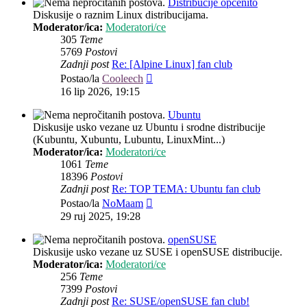
Distribucije općenito
Diskusije o raznim Linux distribucijama.
Moderator/ica:
Moderatori/ce
305
Teme
5769
Postovi
Zadnji post
Re: [Alpine Linux] fan club
Zadnji
Postao/la
Cooleech
post
16 lip 2026, 19:15
Ubuntu
Diskusije usko vezane uz Ubuntu i srodne distribucije
(Kubuntu, Xubuntu, Lubuntu, LinuxMint...)
Moderator/ica:
Moderatori/ce
1061
Teme
18396
Postovi
Zadnji post
Re: TOP TEMA: Ubuntu fan club
Zadnji
Postao/la
NoMaam
post
29 ruj 2025, 19:28
openSUSE
Diskusije usko vezane uz SUSE i openSUSE distribucije.
Moderator/ica:
Moderatori/ce
256
Teme
7399
Postovi
Zadnji post
Re: SUSE/openSUSE fan club!