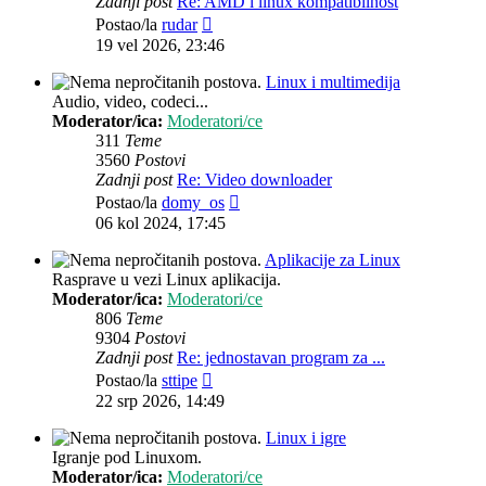
Zadnji post
Re: AMD i linux kompatibilnost
Zadnji
Postao/la
rudar
post
19 vel 2026, 23:46
Linux i multimedija
Audio, video, codeci...
Moderator/ica:
Moderatori/ce
311
Teme
3560
Postovi
Zadnji post
Re: Video downloader
Zadnji
Postao/la
domy_os
post
06 kol 2024, 17:45
Aplikacije za Linux
Rasprave u vezi Linux aplikacija.
Moderator/ica:
Moderatori/ce
806
Teme
9304
Postovi
Zadnji post
Re: jednostavan program za ...
Zadnji
Postao/la
sttipe
post
22 srp 2026, 14:49
Linux i igre
Igranje pod Linuxom.
Moderator/ica:
Moderatori/ce