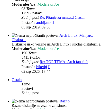
Moderator/ica:
Moderatori/ce
98
Teme
1259
Postovi
Zadnji post
Re: Pitanje za mmc/sd čitač...
Zadnji
Postao/la
andrijano
post
05 srp 2019, 09:36
Arch Linux, Manjaro,
Chakra...
Diskusije usko vezane uz Arch Linux i srodne distribucije.
Moderator/ica:
Moderatori/ce
190
Teme
5411
Postovi
Zadnji post
Re: TOP TEMA: Arch fan club
Zadnji
Postao/la
bikerbj
post
02 srp 2026, 17:44
Ostalo
Teme
Postovi
Zadnji post
Razno
Razne diskusije nevezane za Linux.