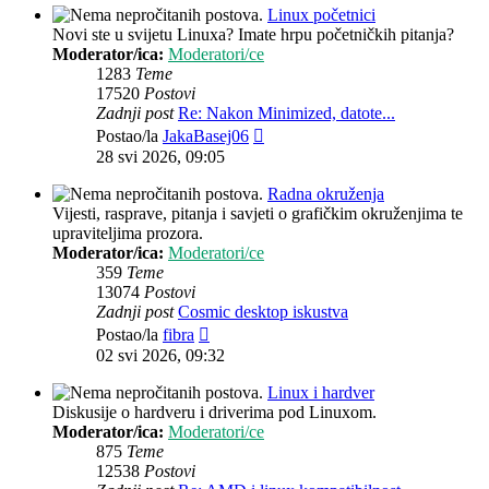
Linux početnici
Novi ste u svijetu Linuxa? Imate hrpu početničkih pitanja?
Moderator/ica:
Moderatori/ce
1283
Teme
17520
Postovi
Zadnji post
Re: Nakon Minimized, datote...
Zadnji
Postao/la
JakaBasej06
post
28 svi 2026, 09:05
Radna okruženja
Vijesti, rasprave, pitanja i savjeti o grafičkim okruženjima te
upraviteljima prozora.
Moderator/ica:
Moderatori/ce
359
Teme
13074
Postovi
Zadnji post
Cosmic desktop iskustva
Zadnji
Postao/la
fibra
post
02 svi 2026, 09:32
Linux i hardver
Diskusije o hardveru i driverima pod Linuxom.
Moderator/ica:
Moderatori/ce
875
Teme
12538
Postovi