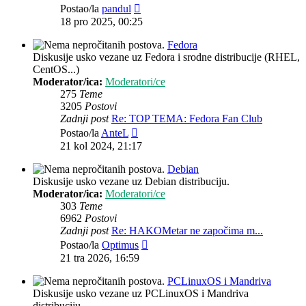
Zadnji
Postao/la
pandul
post
18 pro 2025, 00:25
Fedora
Diskusije usko vezane uz Fedora i srodne distribucije (RHEL,
CentOS...)
Moderator/ica:
Moderatori/ce
275
Teme
3205
Postovi
Zadnji post
Re: TOP TEMA: Fedora Fan Club
Zadnji
Postao/la
AnteL
post
21 kol 2024, 21:17
Debian
Diskusije usko vezane uz Debian distribuciju.
Moderator/ica:
Moderatori/ce
303
Teme
6962
Postovi
Zadnji post
Re: HAKOMetar ne započima m...
Zadnji
Postao/la
Optimus
post
21 tra 2026, 16:59
PCLinuxOS i Mandriva
Diskusije usko vezane uz PCLinuxOS i Mandriva
distribuciju.