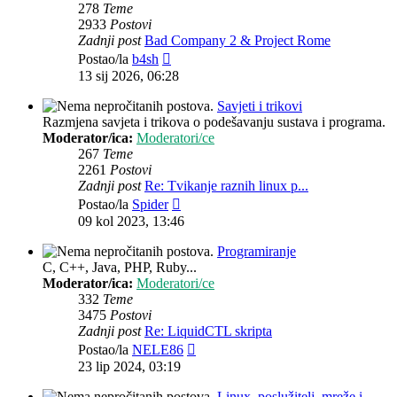
278
Teme
2933
Postovi
Zadnji post
Bad Company 2 & Project Rome
Zadnji
Postao/la
b4sh
post
13 sij 2026, 06:28
Savjeti i trikovi
Razmjena savjeta i trikova o podešavanju sustava i programa.
Moderator/ica:
Moderatori/ce
267
Teme
2261
Postovi
Zadnji post
Re: Tvikanje raznih linux p...
Zadnji
Postao/la
Spider
post
09 kol 2023, 13:46
Programiranje
C, C++, Java, PHP, Ruby...
Moderator/ica:
Moderatori/ce
332
Teme
3475
Postovi
Zadnji post
Re: LiquidCTL skripta
Zadnji
Postao/la
NELE86
post
23 lip 2024, 03:19
Linux, poslužitelj, mreže i