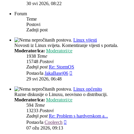
post
30 svi 2026, 08:22
Forum
Teme
Postovi
Zadnji post
Linux vijesti
Novosti iz Linux svijeta. Komentiranje vijesti s portala.
Moderator/ica:
Moderatori/ce
1938
Teme
15748
Postovi
Zadnji post
Re: StormOS
Zadnji
Postao/la
JakaBasej06
post
29 svi 2026, 06:48
Linux općenito
Razne diskusije o Linuxu, neovisno o distribuciji.
Moderator/ica:
Moderatori/ce
594
Teme
13233
Postovi
Zadnji post
Re: Problem s hardverskom a...
Zadnji
Postao/la
Cooleech
post
07 ožu 2026, 09:13