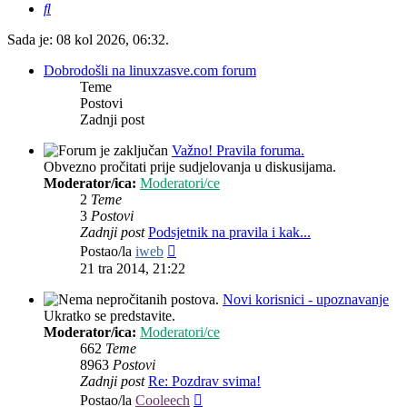
Pretražnik
Sada je: 08 kol 2026, 06:32.
Dobrodošli na linuxzasve.com forum
Teme
Postovi
Zadnji post
Važno! Pravila foruma.
Obvezno pročitati prije sudjelovanja u diskusijama.
Moderator/ica:
Moderatori/ce
2
Teme
3
Postovi
Zadnji post
Podsjetnik na pravila i kak...
Zadnji
Postao/la
iweb
post
21 tra 2014, 21:22
Novi korisnici - upoznavanje
Ukratko se predstavite.
Moderator/ica:
Moderatori/ce
662
Teme
8963
Postovi
Zadnji post
Re: Pozdrav svima!
Zadnji
Postao/la
Cooleech