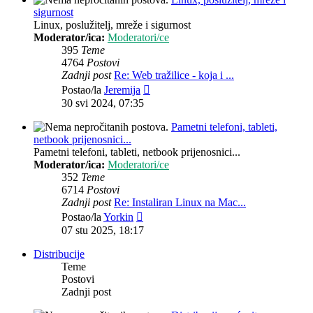
sigurnost
Linux, poslužitelj, mreže i sigurnost
Moderator/ica:
Moderatori/ce
395
Teme
4764
Postovi
Zadnji post
Re: Web tražilice - koja i ...
Zadnji
Postao/la
Jeremija
post
30 svi 2024, 07:35
Pametni telefoni, tableti,
netbook prijenosnici...
Pametni telefoni, tableti, netbook prijenosnici...
Moderator/ica:
Moderatori/ce
352
Teme
6714
Postovi
Zadnji post
Re: Instaliran Linux na Mac...
Zadnji
Postao/la
Yorkin
post
07 stu 2025, 18:17
Distribucije
Teme
Postovi
Zadnji post