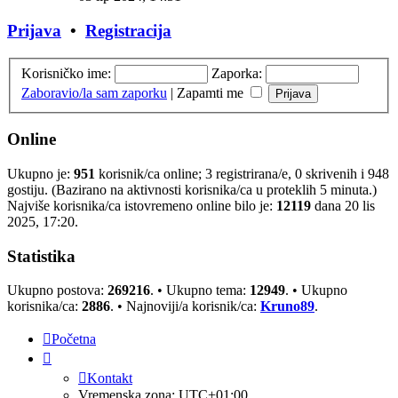
Prijava
•
Registracija
Korisničko ime:
Zaporka:
Zaboravio/la sam zaporku
|
Zapamti me
Online
Ukupno je:
951
korisnik/ca online; 3 registrirana/e, 0 skrivenih i 948
gostiju. (Bazirano na aktivnosti korisnika/ca u proteklih 5 minuta.)
Najviše korisnika/ca istovremeno online bilo je:
12119
dana 20 lis
2025, 17:20.
Statistika
Ukupno postova:
269216
. • Ukupno tema:
12949
. • Ukupno
korisnika/ca:
2886
. • Najnoviji/a korisnik/ca:
Kruno89
.
Početna
Kontakt
Vremenska zona:
UTC+01:00