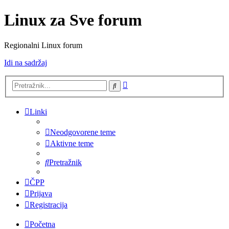
Linux za Sve forum
Regionalni Linux forum
Idi na sadržaj
Napredno
Pretražnik
pretraživanje
Linki
Neodgovorene teme
Aktivne teme
Pretražnik
ČPP
Prijava
Registracija
Početna