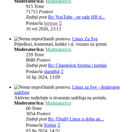
Moderator/ica:
Moderatori/ce
915
Teme
71715
Postovi
Zadnji post
Re: YouTube - ne rade HR ti...
Zadnji
Postao/la
bertone
post
16 vel 2026, 23:13
Linux Za Sve
Prijedlozi, komentari, kritike i sl. vezano uz portal.
Moderator/ica:
Moderatori/ce
259
Teme
8680
Postovi
Zadnji post
Re: Changelog foruma i portala
Zadnji
Postao/la
slamd64
post
16 lip 2024, 13:09
Linux za Sve - dodavanje
sadržaja
Aktivno sudjelujte u stvaranju sadržaja na portalu.
Moderator/ica:
Moderatori/ce
60
Teme
3054
Postovi
Zadnji post
Re: [Draft] Linux u doba an...
Zadnji
Postao/la
Yorkin
post
03 lip 2024, 14:51