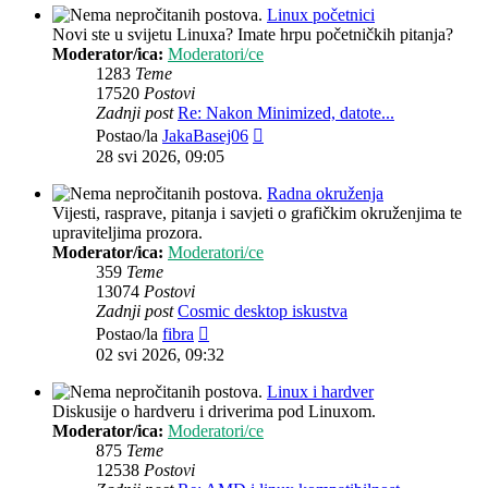
Linux početnici
Novi ste u svijetu Linuxa? Imate hrpu početničkih pitanja?
Moderator/ica:
Moderatori/ce
1283
Teme
17520
Postovi
Zadnji post
Re: Nakon Minimized, datote...
Zadnji
Postao/la
JakaBasej06
post
28 svi 2026, 09:05
Radna okruženja
Vijesti, rasprave, pitanja i savjeti o grafičkim okruženjima te
upraviteljima prozora.
Moderator/ica:
Moderatori/ce
359
Teme
13074
Postovi
Zadnji post
Cosmic desktop iskustva
Zadnji
Postao/la
fibra
post
02 svi 2026, 09:32
Linux i hardver
Diskusije o hardveru i driverima pod Linuxom.
Moderator/ica:
Moderatori/ce
875
Teme
12538
Postovi