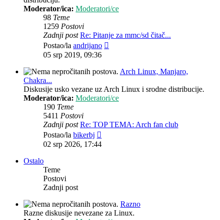
Moderator/ica:
Moderatori/ce
98
Teme
1259
Postovi
Zadnji post
Re: Pitanje za mmc/sd čitač...
Zadnji
Postao/la
andrijano
post
05 srp 2019, 09:36
Arch Linux, Manjaro,
Chakra...
Diskusije usko vezane uz Arch Linux i srodne distribucije.
Moderator/ica:
Moderatori/ce
190
Teme
5411
Postovi
Zadnji post
Re: TOP TEMA: Arch fan club
Zadnji
Postao/la
bikerbj
post
02 srp 2026, 17:44
Ostalo
Teme
Postovi
Zadnji post
Razno
Razne diskusije nevezane za Linux.