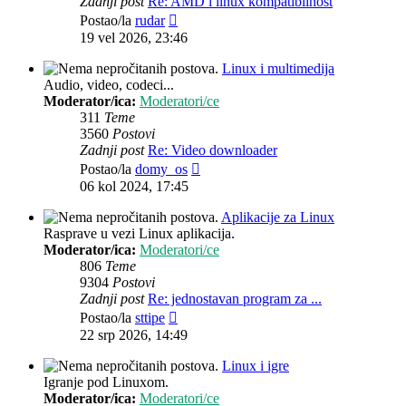
Zadnji post
Re: AMD i linux kompatibilnost
Zadnji
Postao/la
rudar
post
19 vel 2026, 23:46
Linux i multimedija
Audio, video, codeci...
Moderator/ica:
Moderatori/ce
311
Teme
3560
Postovi
Zadnji post
Re: Video downloader
Zadnji
Postao/la
domy_os
post
06 kol 2024, 17:45
Aplikacije za Linux
Rasprave u vezi Linux aplikacija.
Moderator/ica:
Moderatori/ce
806
Teme
9304
Postovi
Zadnji post
Re: jednostavan program za ...
Zadnji
Postao/la
sttipe
post
22 srp 2026, 14:49
Linux i igre
Igranje pod Linuxom.
Moderator/ica:
Moderatori/ce