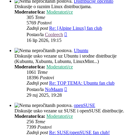
Distribucije općenito
Diskusije o raznim Linux distribucijama.
Moderator/ica:
Moderatori/ce
305
Teme
5769
Postovi
Zadnji post
Re: [Alpine Linux] fan club
Zadnji
Postao/la
Cooleech
post
16 lip 2026, 19:15
Ubuntu
Diskusije usko vezane uz Ubuntu i srodne distribucije
(Kubuntu, Xubuntu, Lubuntu, LinuxMint...)
Moderator/ica:
Moderatori/ce
1061
Teme
18396
Postovi
Zadnji post
Re: TOP TEMA: Ubuntu fan club
Zadnji
Postao/la
NoMaam
post
29 ruj 2025, 19:28
openSUSE
Diskusije usko vezane uz SUSE i openSUSE distribucije.
Moderator/ica:
Moderatori/ce
256
Teme
7399
Postovi
Zadnji post
Re: SUSE/openSUSE fan club!